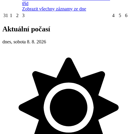
tříd
Zobrazit všechny záznamy ze dne
31
1
2
3
4
5
6
Aktuální počasí
dnes, sobota 8. 8. 2026