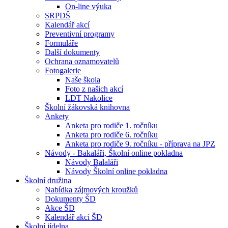
On-line výuka
SRPDŠ
Kalendář akcí
Preventivní programy
Formuláře
Další dokumenty
Ochrana oznamovatelů
Fotogalerie
Naše škola
Foto z našich akcí
LDT Nakolice
Školní žákovská knihovna
Ankety
Anketa pro rodiče 1. ročníku
Anketa pro rodiče 6. ročníku
Anketa pro rodiče 9. ročníku - příprava na JPZ
Návody - Bakaláři, Školní online pokladna
Návody Balaláři
Návody Školní online pokladna
Školní družina
Nabídka zájmových kroužků
Dokumenty ŠD
Akce ŠD
Kalendář akcí ŠD
Školní jídelna