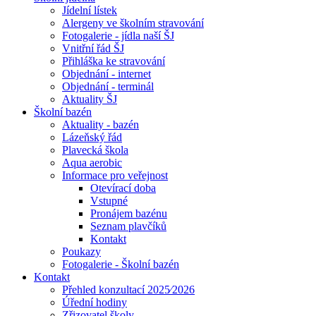
Jídelní lístek
Alergeny ve školním stravování
Fotogalerie - jídla naší ŠJ
Vnitřní řád ŠJ
Přihláška ke stravování
Objednání - internet
Objednání - terminál
Aktuality ŠJ
Školní bazén
Aktuality - bazén
Lázeňský řád
Plavecká škola
Aqua aerobic
Informace pro veřejnost
Otevírací doba
Vstupné
Pronájem bazénu
Seznam plavčíků
Kontakt
Poukazy
Fotogalerie - Školní bazén
Kontakt
Přehled konzultací 2025⁄2026
Úřední hodiny
Zřizovatel školy