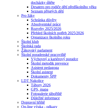
docházky dítěte
Desatero pro rodiče dětí předškolního věku
Seznam přijatých dětí
Pro žáky
Schránka důvěry
Absolventské práce
Rozvrhy 2025⁄2026
Přehled školních potřeb 2025⁄2026
Organizace školního roku
Školní klub
Školská rada
Žákovský parlament
Školní poradenské pracoviště
Výchovný a kariérový poradce
Školní metodik prevence
Asistent pedagoga
Školní asistent
Dokumenty ŠPP
LDT Nakolice
Tábory 2026
GPS, mapa
Fotogalerie tábořiště
Důležité informace
Dopravní hřiště
On-line výuka - odkazy