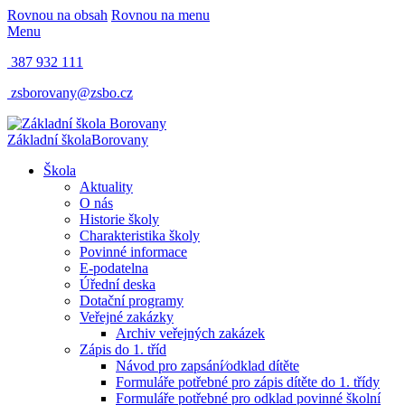
Rovnou na obsah
Rovnou na menu
Menu
387 932 111
zsborovany@zsbo.cz
Základní škola
Borovany
Škola
Aktuality
O nás
Historie školy
Charakteristika školy
Povinné informace
E-podatelna
Úřední deska
Dotační programy
Veřejné zakázky
Archiv veřejných zakázek
Zápis do 1. tříd
Návod pro zapsání⁄odklad dítěte
Formuláře potřebné pro zápis dítěte do 1. třídy
Formuláře potřebné pro odklad povinné školní