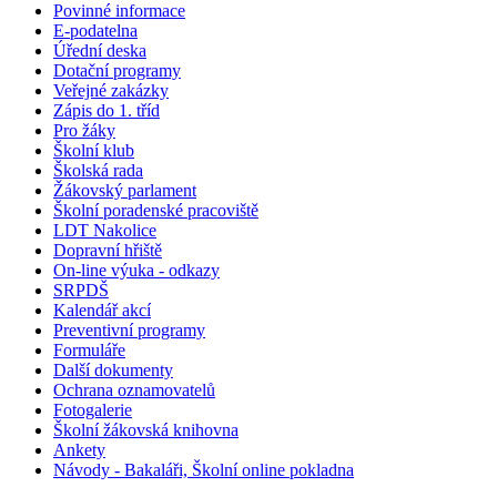
Povinné informace
E-podatelna
Úřední deska
Dotační programy
Veřejné zakázky
Zápis do 1. tříd
Pro žáky
Školní klub
Školská rada
Žákovský parlament
Školní poradenské pracoviště
LDT Nakolice
Dopravní hřiště
On-line výuka - odkazy
SRPDŠ
Kalendář akcí
Preventivní programy
Formuláře
Další dokumenty
Ochrana oznamovatelů
Fotogalerie
Školní žákovská knihovna
Ankety
Návody - Bakaláři, Školní online pokladna