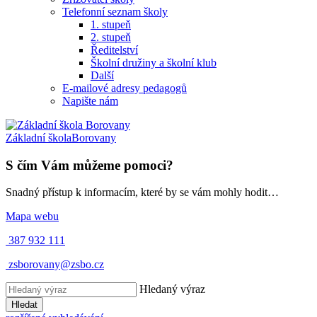
Telefonní seznam školy
1. stupeň
2. stupeň
Ředitelství
Školní družiny a školní klub
Další
E-mailové adresy pedagogů
Napište nám
Základní škola
Borovany
S čím Vám můžeme pomoci?
Snadný přístup k informacím, které by se vám mohly hodit…
Mapa webu
387 932 111
zsborovany@zsbo.cz
Hledaný výraz
Hledat