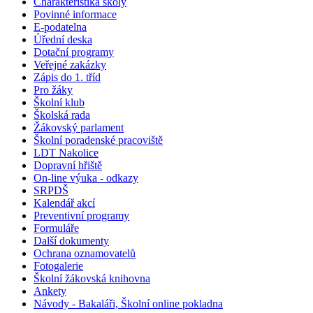
Charakteristika školy
Povinné informace
E-podatelna
Úřední deska
Dotační programy
Veřejné zakázky
Zápis do 1. tříd
Pro žáky
Školní klub
Školská rada
Žákovský parlament
Školní poradenské pracoviště
LDT Nakolice
Dopravní hřiště
On-line výuka - odkazy
SRPDŠ
Kalendář akcí
Preventivní programy
Formuláře
Další dokumenty
Ochrana oznamovatelů
Fotogalerie
Školní žákovská knihovna
Ankety
Návody - Bakaláři, Školní online pokladna