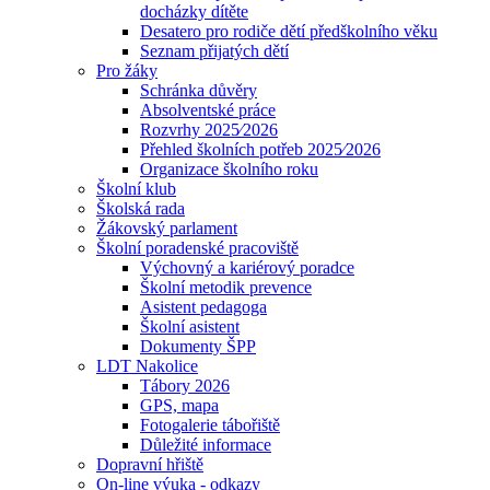
docházky dítěte
Desatero pro rodiče dětí předškolního věku
Seznam přijatých dětí
Pro žáky
Schránka důvěry
Absolventské práce
Rozvrhy 2025⁄2026
Přehled školních potřeb 2025⁄2026
Organizace školního roku
Školní klub
Školská rada
Žákovský parlament
Školní poradenské pracoviště
Výchovný a kariérový poradce
Školní metodik prevence
Asistent pedagoga
Školní asistent
Dokumenty ŠPP
LDT Nakolice
Tábory 2026
GPS, mapa
Fotogalerie tábořiště
Důležité informace
Dopravní hřiště
On-line výuka - odkazy