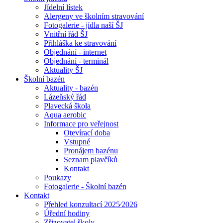
Jídelní lístek
Alergeny ve školním stravování
Fotogalerie - jídla naší ŠJ
Vnitřní řád ŠJ
Přihláška ke stravování
Objednání - internet
Objednání - terminál
Aktuality ŠJ
Školní bazén
Aktuality - bazén
Lázeňský řád
Plavecká škola
Aqua aerobic
Informace pro veřejnost
Otevírací doba
Vstupné
Pronájem bazénu
Seznam plavčíků
Kontakt
Poukazy
Fotogalerie - Školní bazén
Kontakt
Přehled konzultací 2025⁄2026
Úřední hodiny
Zřizovatel školy