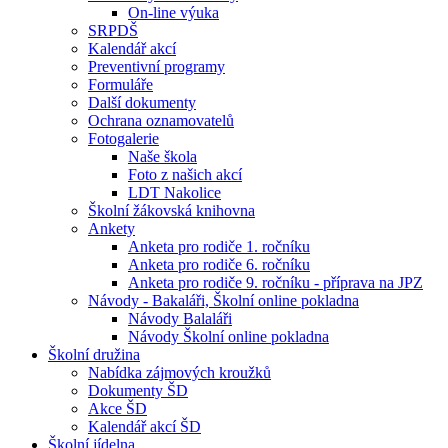
On-line výuka
SRPDŠ
Kalendář akcí
Preventivní programy
Formuláře
Další dokumenty
Ochrana oznamovatelů
Fotogalerie
Naše škola
Foto z našich akcí
LDT Nakolice
Školní žákovská knihovna
Ankety
Anketa pro rodiče 1. ročníku
Anketa pro rodiče 6. ročníku
Anketa pro rodiče 9. ročníku - příprava na JPZ
Návody - Bakaláři, Školní online pokladna
Návody Balaláři
Návody Školní online pokladna
Školní družina
Nabídka zájmových kroužků
Dokumenty ŠD
Akce ŠD
Kalendář akcí ŠD
Školní jídelna