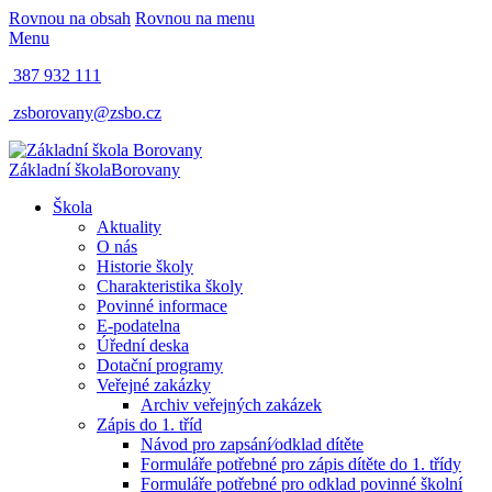
Rovnou na obsah
Rovnou na menu
Menu
387 932 111
zsborovany@zsbo.cz
Základní škola
Borovany
Škola
Aktuality
O nás
Historie školy
Charakteristika školy
Povinné informace
E-podatelna
Úřední deska
Dotační programy
Veřejné zakázky
Archiv veřejných zakázek
Zápis do 1. tříd
Návod pro zapsání⁄odklad dítěte
Formuláře potřebné pro zápis dítěte do 1. třídy
Formuláře potřebné pro odklad povinné školní