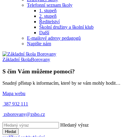
Telefonní seznam školy
1. stupeň
2. stupeň
Ředitelství
Školní družiny a školní klub
Další
E-mailové adresy pedagogů
Napište nám
Základní škola
Borovany
S čím Vám můžeme pomoci?
Snadný přístup k informacím, které by se vám mohly hodit…
Mapa webu
387 932 111
zsborovany@zsbo.cz
Hledaný výraz
Hledat