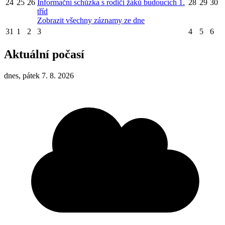
24
25
26
Informační schůzka s rodiči žáků budoucích 1.
28
29
30
tříd
Zobrazit všechny záznamy ze dne
31
1
2
3
4
5
6
Aktuální počasí
dnes, pátek 7. 8. 2026