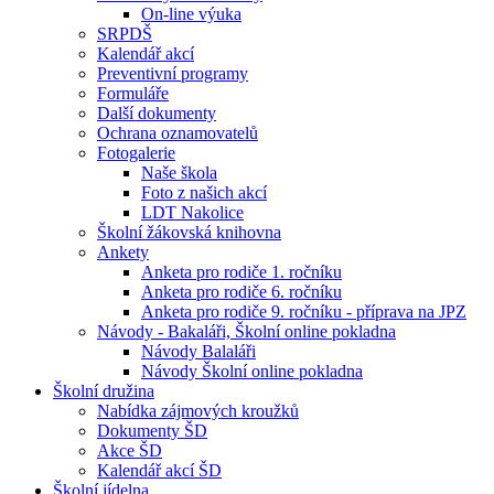
On-line výuka
SRPDŠ
Kalendář akcí
Preventivní programy
Formuláře
Další dokumenty
Ochrana oznamovatelů
Fotogalerie
Naše škola
Foto z našich akcí
LDT Nakolice
Školní žákovská knihovna
Ankety
Anketa pro rodiče 1. ročníku
Anketa pro rodiče 6. ročníku
Anketa pro rodiče 9. ročníku - příprava na JPZ
Návody - Bakaláři, Školní online pokladna
Návody Balaláři
Návody Školní online pokladna
Školní družina
Nabídka zájmových kroužků
Dokumenty ŠD
Akce ŠD
Kalendář akcí ŠD
Školní jídelna