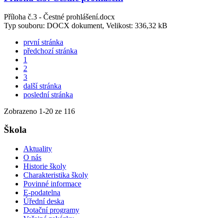
Příloha č.3 - Čestné prohlášení.docx
Typ souboru: DOCX dokument, Velikost: 336,32 kB
první stránka
předchozí stránka
1
2
3
další stránka
poslední stránka
Zobrazeno
1
-
20
ze 116
Škola
Aktuality
O nás
Historie školy
Charakteristika školy
Povinné informace
E-podatelna
Úřední deska
Dotační programy