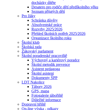
docházky dítěte
Desatero pro rodiče dětí předškolního věku
Seznam přijatých dětí
Pro žáky
Schránka důvěry
Absolventské práce
Rozvrhy 2025⁄2026
Přehled školních potřeb 2025⁄2026
Organizace školního roku
Školní klub
Školská rada
Žákovský parlament
Školní poradenské pracoviště
Výchovný a kariérový poradce
Školní metodik prevence
Asistent pedagoga
Školní asistent
Dokumenty ŠPP
LDT Nakolice
Tábory 2026
GPS, mapa
Fotogalerie tábořiště
Důležité informace
Dopravní hřiště
On-line výuka - odkazy