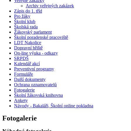
Veřejné zakázky
Archiv veřejných zakázek
Zápis do 1. tříd
Pro žáky
Školní klub
Školská rada
Žákovský parlament
Školní poradenské pracoviště
LDT Nakolice
Dopravní hřiště
On-line výuka - odkazy
SRPDŠ
Kalendář akcí
Preventivní programy
Formuláře
Další dokumenty
Ochrana oznamovatelů
Fotogalerie
Školní žákovská knihovna
Ankety
Návody - Bakaláři, Školní online pokladna
Fotogalerie