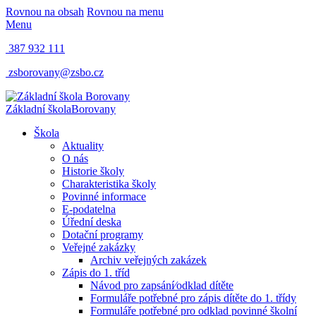
Rovnou na obsah
Rovnou na menu
Menu
387 932 111
zsborovany@zsbo.cz
Základní škola
Borovany
Škola
Aktuality
O nás
Historie školy
Charakteristika školy
Povinné informace
E-podatelna
Úřední deska
Dotační programy
Veřejné zakázky
Archiv veřejných zakázek
Zápis do 1. tříd
Návod pro zapsání⁄odklad dítěte
Formuláře potřebné pro zápis dítěte do 1. třídy
Formuláře potřebné pro odklad povinné školní