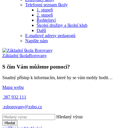
Telefonní seznam školy
1. stupeň
2. stupeň
Ředitelství
Školní družiny a školní klub
Další
E-mailové adresy pedagogů
Napište nám
Základní škola
Borovany
S čím Vám můžeme pomoci?
Snadný přístup k informacím, které by se vám mohly hodit…
Mapa webu
387 932 111
zsborovany@zsbo.cz
Hledaný výraz
Hledat