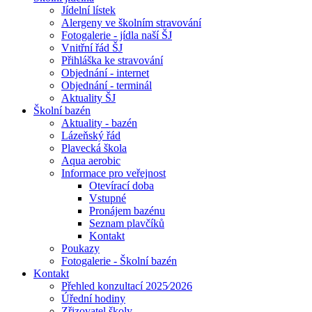
Jídelní lístek
Alergeny ve školním stravování
Fotogalerie - jídla naší ŠJ
Vnitřní řád ŠJ
Přihláška ke stravování
Objednání - internet
Objednání - terminál
Aktuality ŠJ
Školní bazén
Aktuality - bazén
Lázeňský řád
Plavecká škola
Aqua aerobic
Informace pro veřejnost
Otevírací doba
Vstupné
Pronájem bazénu
Seznam plavčíků
Kontakt
Poukazy
Fotogalerie - Školní bazén
Kontakt
Přehled konzultací 2025⁄2026
Úřední hodiny
Zřizovatel školy