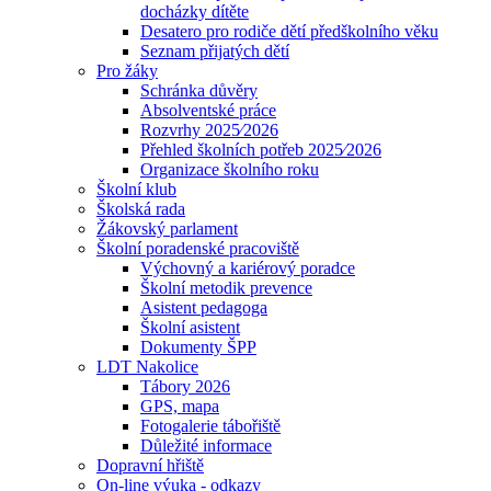
docházky dítěte
Desatero pro rodiče dětí předškolního věku
Seznam přijatých dětí
Pro žáky
Schránka důvěry
Absolventské práce
Rozvrhy 2025⁄2026
Přehled školních potřeb 2025⁄2026
Organizace školního roku
Školní klub
Školská rada
Žákovský parlament
Školní poradenské pracoviště
Výchovný a kariérový poradce
Školní metodik prevence
Asistent pedagoga
Školní asistent
Dokumenty ŠPP
LDT Nakolice
Tábory 2026
GPS, mapa
Fotogalerie tábořiště
Důležité informace
Dopravní hřiště
On-line výuka - odkazy