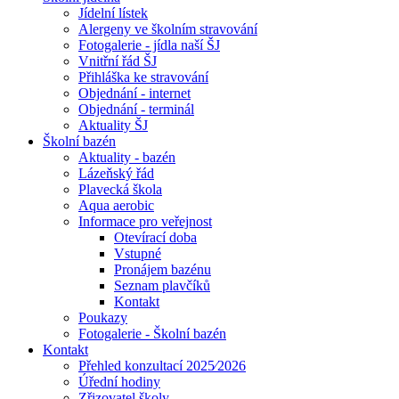
Jídelní lístek
Alergeny ve školním stravování
Fotogalerie - jídla naší ŠJ
Vnitřní řád ŠJ
Přihláška ke stravování
Objednání - internet
Objednání - terminál
Aktuality ŠJ
Školní bazén
Aktuality - bazén
Lázeňský řád
Plavecká škola
Aqua aerobic
Informace pro veřejnost
Otevírací doba
Vstupné
Pronájem bazénu
Seznam plavčíků
Kontakt
Poukazy
Fotogalerie - Školní bazén
Kontakt
Přehled konzultací 2025⁄2026
Úřední hodiny
Zřizovatel školy