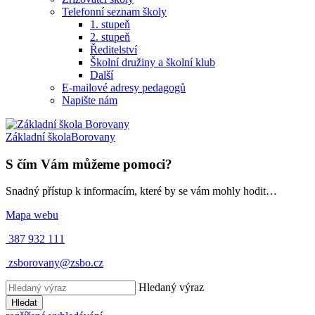
Telefonní seznam školy
1. stupeň
2. stupeň
Ředitelství
Školní družiny a školní klub
Další
E-mailové adresy pedagogů
Napište nám
Základní škola
Borovany
S čím Vám můžeme pomoci?
Snadný přístup k informacím, které by se vám mohly hodit…
Mapa webu
387 932 111
zsborovany@zsbo.cz
Hledaný výraz
Hledat