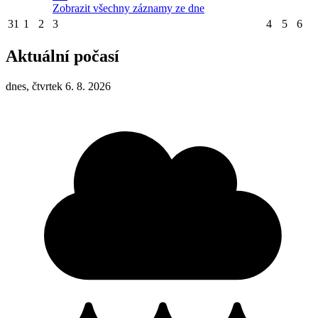
Zobrazit všechny záznamy ze dne
31
1
2
3
4
5
6
Aktuální počasí
dnes, čtvrtek 6. 8. 2026