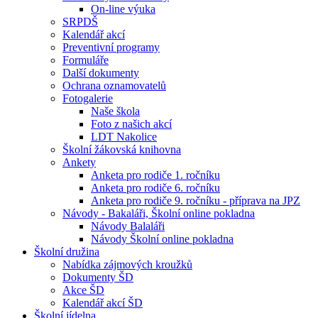
On-line výuka
SRPDŠ
Kalendář akcí
Preventivní programy
Formuláře
Další dokumenty
Ochrana oznamovatelů
Fotogalerie
Naše škola
Foto z našich akcí
LDT Nakolice
Školní žákovská knihovna
Ankety
Anketa pro rodiče 1. ročníku
Anketa pro rodiče 6. ročníku
Anketa pro rodiče 9. ročníku - příprava na JPZ
Návody - Bakaláři, Školní online pokladna
Návody Balaláři
Návody Školní online pokladna
Školní družina
Nabídka zájmových kroužků
Dokumenty ŠD
Akce ŠD
Kalendář akcí ŠD
Školní jídelna