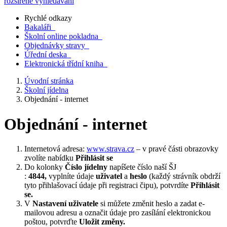
rozšířené vyhledávání
Rychlé odkazy
Bakaláři
Školní online pokladna
Objednávky stravy
Úřední deska
Elektronická třídní kniha
Úvodní stránka
Školní jídelna
Objednání - internet
Objednání - internet
Internetová adresa:
www.strava.cz
– v pravé části obrazovky
zvolíte nabídku
Přihlásit se
Do kolonky
Číslo jídelny
napíšete číslo naší ŠJ
:
4844
,
vyplníte údaje
uživatel
a
heslo
(každý strávník obdrží
tyto přihlašovací údaje při registraci čipu), potvrdíte
Přihlásit
se.
V
Nastavení uživatele
si můžete změnit heslo a zadat e-
mailovou adresu a označit údaje pro zasílání elektronickou
poštou, potvrďte
Uložit změny.