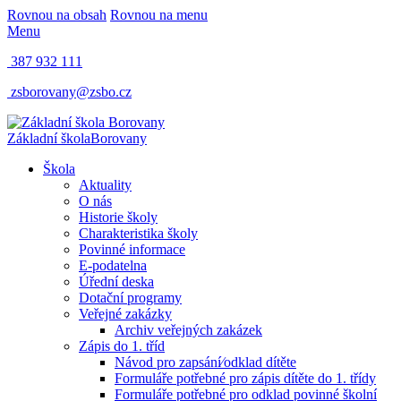
Rovnou na obsah
Rovnou na menu
Menu
387 932 111
zsborovany@zsbo.cz
Základní škola
Borovany
Škola
Aktuality
O nás
Historie školy
Charakteristika školy
Povinné informace
E-podatelna
Úřední deska
Dotační programy
Veřejné zakázky
Archiv veřejných zakázek
Zápis do 1. tříd
Návod pro zapsání⁄odklad dítěte
Formuláře potřebné pro zápis dítěte do 1. třídy
Formuláře potřebné pro odklad povinné školní