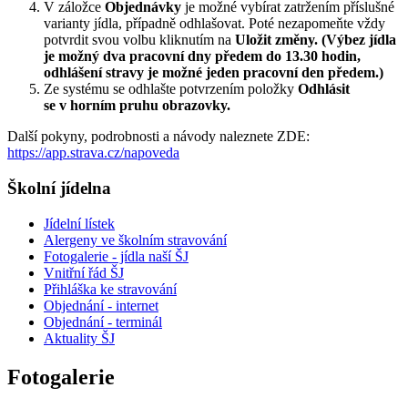
V záložce
Objednávky
je možné vybírat zatržením příslušné
varianty jídla, případně odhlašovat. Poté nezapomeňte vždy
potvrdit svou volbu kliknutím na
Uložit změny. (Výbez jídla
je možný dva pracovní dny předem do 13.30 hodin,
odhlášení stravy je možné jeden pracovní den předem.)
Ze systému se odhlašte potvrzením položky
Odhlásit
se v horním pruhu obrazovky.
Další pokyny, podrobnosti a návody naleznete ZDE:
https://app.strava.cz/napoveda
Školní jídelna
Jídelní lístek
Alergeny ve školním stravování
Fotogalerie - jídla naší ŠJ
Vnitřní řád ŠJ
Přihláška ke stravování
Objednání - internet
Objednání - terminál
Aktuality ŠJ
Fotogalerie