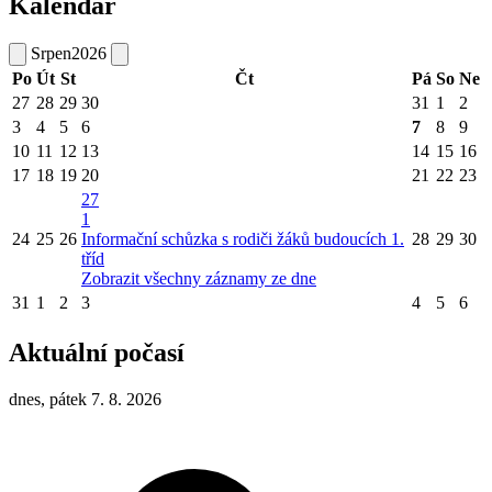
Kalendář
Srpen
2026
Po
Út
St
Čt
Pá
So
Ne
27
28
29
30
31
1
2
3
4
5
6
7
8
9
10
11
12
13
14
15
16
17
18
19
20
21
22
23
27
1
24
25
26
Informační schůzka s rodiči žáků budoucích 1.
28
29
30
tříd
Zobrazit všechny záznamy ze dne
31
1
2
3
4
5
6
Aktuální počasí
dnes, pátek 7. 8. 2026