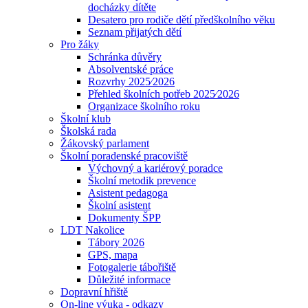
docházky dítěte
Desatero pro rodiče dětí předškolního věku
Seznam přijatých dětí
Pro žáky
Schránka důvěry
Absolventské práce
Rozvrhy 2025⁄2026
Přehled školních potřeb 2025⁄2026
Organizace školního roku
Školní klub
Školská rada
Žákovský parlament
Školní poradenské pracoviště
Výchovný a kariérový poradce
Školní metodik prevence
Asistent pedagoga
Školní asistent
Dokumenty ŠPP
LDT Nakolice
Tábory 2026
GPS, mapa
Fotogalerie tábořiště
Důležité informace
Dopravní hřiště
On-line výuka - odkazy