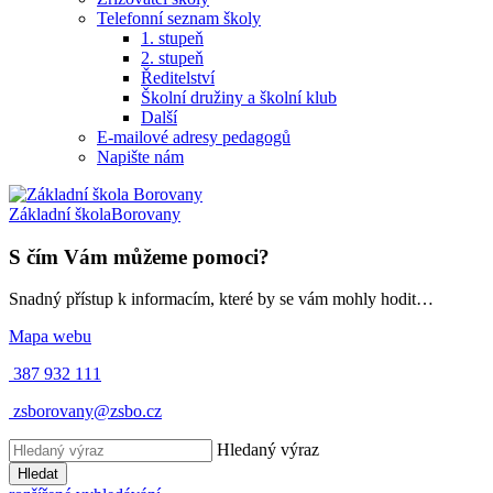
Telefonní seznam školy
1. stupeň
2. stupeň
Ředitelství
Školní družiny a školní klub
Další
E-mailové adresy pedagogů
Napište nám
Základní škola
Borovany
S čím Vám můžeme pomoci?
Snadný přístup k informacím, které by se vám mohly hodit…
Mapa webu
387 932 111
zsborovany@zsbo.cz
Hledaný výraz
Hledat