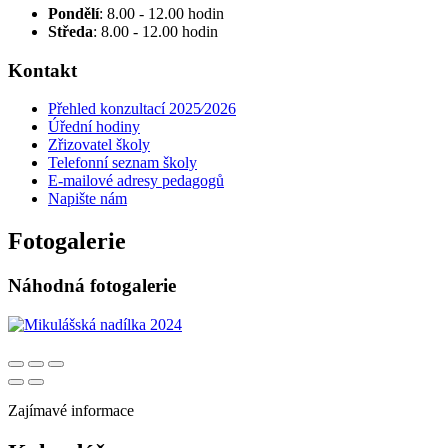
Pondělí
: 8.00 - 12.00 hodin
Středa
: 8.00 - 12.00 hodin
Kontakt
Přehled konzultací 2025⁄2026
Úřední hodiny
Zřizovatel školy
Telefonní seznam školy
E-mailové adresy pedagogů
Napište nám
Fotogalerie
Náhodná fotogalerie
Zajímavé informace