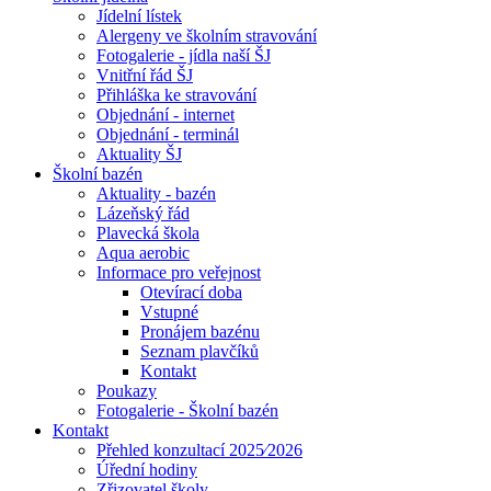
Jídelní lístek
Alergeny ve školním stravování
Fotogalerie - jídla naší ŠJ
Vnitřní řád ŠJ
Přihláška ke stravování
Objednání - internet
Objednání - terminál
Aktuality ŠJ
Školní bazén
Aktuality - bazén
Lázeňský řád
Plavecká škola
Aqua aerobic
Informace pro veřejnost
Otevírací doba
Vstupné
Pronájem bazénu
Seznam plavčíků
Kontakt
Poukazy
Fotogalerie - Školní bazén
Kontakt
Přehled konzultací 2025⁄2026
Úřední hodiny
Zřizovatel školy