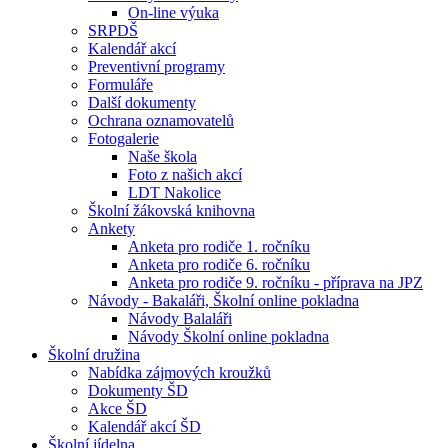
On-line výuka
SRPDŠ
Kalendář akcí
Preventivní programy
Formuláře
Další dokumenty
Ochrana oznamovatelů
Fotogalerie
Naše škola
Foto z našich akcí
LDT Nakolice
Školní žákovská knihovna
Ankety
Anketa pro rodiče 1. ročníku
Anketa pro rodiče 6. ročníku
Anketa pro rodiče 9. ročníku - příprava na JPZ
Návody - Bakaláři, Školní online pokladna
Návody Balaláři
Návody Školní online pokladna
Školní družina
Nabídka zájmových kroužků
Dokumenty ŠD
Akce ŠD
Kalendář akcí ŠD
Školní jídelna