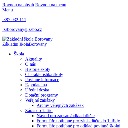
Rovnou na obsah
Rovnou na menu
Menu
387 932 111
zsborovany@zsbo.cz
Základní škola
Borovany
Škola
Aktuality
O nás
Historie školy
Charakteristika školy
Povinné informace
E-podatelna
Úřední deska
Dotační programy
Veřejné zakázky
Archiv veřejných zakázek
Zápis do 1. tříd
Návod pro zapsání⁄odklad dítěte
Formuláře potřebné pro zápis dítěte do 1. třídy
Formuláře potřebné pro odklad povinné školní