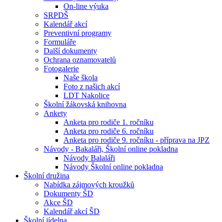
On-line výuka
SRPDŠ
Kalendář akcí
Preventivní programy
Formuláře
Další dokumenty
Ochrana oznamovatelů
Fotogalerie
Naše škola
Foto z našich akcí
LDT Nakolice
Školní žákovská knihovna
Ankety
Anketa pro rodiče 1. ročníku
Anketa pro rodiče 6. ročníku
Anketa pro rodiče 9. ročníku - příprava na JPZ
Návody - Bakaláři, Školní online pokladna
Návody Balaláři
Návody Školní online pokladna
Školní družina
Nabídka zájmových kroužků
Dokumenty ŠD
Akce ŠD
Kalendář akcí ŠD
Školní jídelna