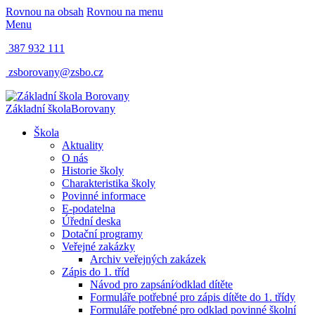
Rovnou na obsah
Rovnou na menu
Menu
387 932 111
zsborovany@zsbo.cz
Základní škola
Borovany
Škola
Aktuality
O nás
Historie školy
Charakteristika školy
Povinné informace
E-podatelna
Úřední deska
Dotační programy
Veřejné zakázky
Archiv veřejných zakázek
Zápis do 1. tříd
Návod pro zapsání⁄odklad dítěte
Formuláře potřebné pro zápis dítěte do 1. třídy
Formuláře potřebné pro odklad povinné školní