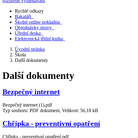
rozšířené vyhledávání
Rychlé odkazy
Bakaláři
Školní online pokladna
Objednávky stravy
Úřední deska
Elektronická třídní kniha
Úvodní stránka
Škola
Další dokumenty
Další dokumenty
Bezpečný internet
Bezpečný internet (1).pdf
Typ souboru: PDF dokument, Velikost: 56,18 kB
Chřipka - preventivní opatření
Chřipka - preventivní opatření.pdf