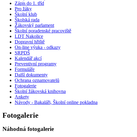
Zápis do 1. tříd
Pro žáky
Školní klub
Školská rada
Žákovský parlament
Školní poradenské pracoviště
LDT Nakolice
Dopravní hřiště
On-line výuka - odkazy
SRPDŠ
Kalendář akcí
Preventivní programy
Formuláře
Další dokumenty
Ochrana oznamovatelů
Fotogalerie
Školní žákovská knihovna
Ankety
Návody - Bakaláři, Školní online pokladna
Fotogalerie
Náhodná fotogalerie