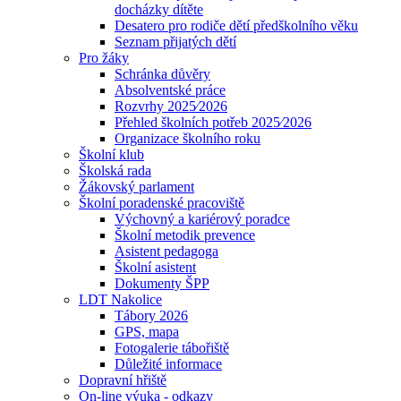
docházky dítěte
Desatero pro rodiče dětí předškolního věku
Seznam přijatých dětí
Pro žáky
Schránka důvěry
Absolventské práce
Rozvrhy 2025⁄2026
Přehled školních potřeb 2025⁄2026
Organizace školního roku
Školní klub
Školská rada
Žákovský parlament
Školní poradenské pracoviště
Výchovný a kariérový poradce
Školní metodik prevence
Asistent pedagoga
Školní asistent
Dokumenty ŠPP
LDT Nakolice
Tábory 2026
GPS, mapa
Fotogalerie tábořiště
Důležité informace
Dopravní hřiště
On-line výuka - odkazy