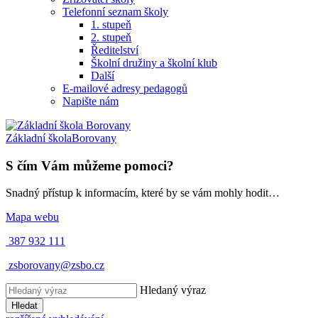
Telefonní seznam školy
1. stupeň
2. stupeň
Ředitelství
Školní družiny a školní klub
Další
E-mailové adresy pedagogů
Napište nám
Základní škola
Borovany
S čím Vám můžeme pomoci?
Snadný přístup k informacím, které by se vám mohly hodit…
Mapa webu
387 932 111
zsborovany@zsbo.cz
Hledaný výraz
Hledat