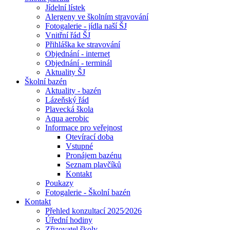
Jídelní lístek
Alergeny ve školním stravování
Fotogalerie - jídla naší ŠJ
Vnitřní řád ŠJ
Přihláška ke stravování
Objednání - internet
Objednání - terminál
Aktuality ŠJ
Školní bazén
Aktuality - bazén
Lázeňský řád
Plavecká škola
Aqua aerobic
Informace pro veřejnost
Otevírací doba
Vstupné
Pronájem bazénu
Seznam plavčíků
Kontakt
Poukazy
Fotogalerie - Školní bazén
Kontakt
Přehled konzultací 2025⁄2026
Úřední hodiny
Zřizovatel školy