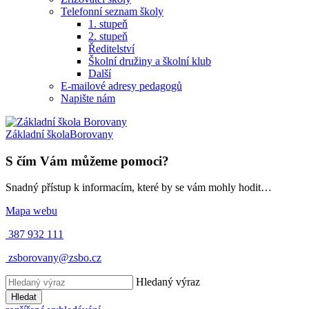
Telefonní seznam školy
1. stupeň
2. stupeň
Ředitelství
Školní družiny a školní klub
Další
E-mailové adresy pedagogů
Napište nám
Základní škola
Borovany
S čím Vám můžeme pomoci?
Snadný přístup k informacím, které by se vám mohly hodit…
Mapa webu
387 932 111
zsborovany@zsbo.cz
Hledaný výraz
Hledat