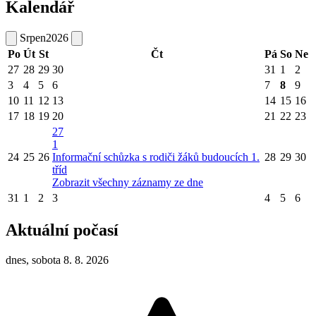
Kalendář
Srpen
2026
Po
Út
St
Čt
Pá
So
Ne
27
28
29
30
31
1
2
3
4
5
6
7
8
9
10
11
12
13
14
15
16
17
18
19
20
21
22
23
27
1
24
25
26
Informační schůzka s rodiči žáků budoucích 1.
28
29
30
tříd
Zobrazit všechny záznamy ze dne
31
1
2
3
4
5
6
Aktuální počasí
dnes, sobota 8. 8. 2026