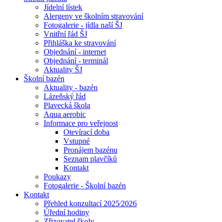
Jídelní lístek
Alergeny ve školním stravování
Fotogalerie - jídla naší ŠJ
Vnitřní řád ŠJ
Přihláška ke stravování
Objednání - internet
Objednání - terminál
Aktuality ŠJ
Školní bazén
Aktuality - bazén
Lázeňský řád
Plavecká škola
Aqua aerobic
Informace pro veřejnost
Otevírací doba
Vstupné
Pronájem bazénu
Seznam plavčíků
Kontakt
Poukazy
Fotogalerie - Školní bazén
Kontakt
Přehled konzultací 2025⁄2026
Úřední hodiny
Zřizovatel školy