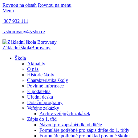
Rovnou na obsah
Rovnou na menu
Menu
387 932 111
zsborovany@zsbo.cz
Základní škola
Borovany
Škola
Aktuality
O nás
Historie školy
Charakteristika školy
Povinné informace
E-podatelna
Úřední deska
Dotační programy
Veřejné zakázky
Archiv veřejných zakázek
Zápis do 1. tříd
Návod pro zapsání⁄odklad dítěte
Formuláře potřebné pro zápis dítěte do 1. třídy
Formuláře potřebné pro odklad povinné školní