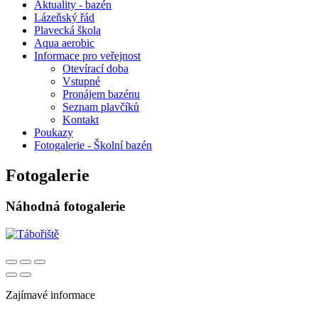
Aktuality - bazén
Lázeňský řád
Plavecká škola
Aqua aerobic
Informace pro veřejnost
Otevírací doba
Vstupné
Pronájem bazénu
Seznam plavčíků
Kontakt
Poukazy
Fotogalerie - Školní bazén
Fotogalerie
Náhodná fotogalerie
Zajímavé informace