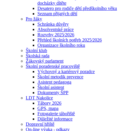
docházky dítěte
Desatero pro rodiče dětí předškolního věku
Seznam přijatých dětí
Pro žáky
Schránka důvěry
Absolventské práce
Rozvrhy 2025⁄2026
Přehled školních potřeb 2025⁄2026
Organizace školního roku
Školní klub
Školská rada
Žákovský parlament
Školní poradenské pracoviště
Výchovný a kariérový poradce
Školní metodik prevence
Asistent pedagoga
Školní asistent
Dokumenty ŠPP
LDT Nakolice
Tábory 2026
GPS, mapa
Fotogalerie tábořiště
Důležité informace
Dopravní hřiště
On-line výuka - odkazy