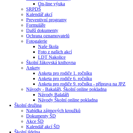
On-line výuka
SRPDŠ
Kalendář akcí
Preventivní programy
Formuláře
Další dokumenty
Ochrana oznamovatelů
Fotogalerie
Naše škola
Foto z našich akcí
LDT Nakolice
Školní žákovská knihovna
Ankety
Anketa pro rodiče 1. ročníku
Anketa pro rodiče 6. ročníku
Anketa pro rodiče 9. ročníku - příprava na JPZ
Návody - Bakaláři, Školní online pokladna
Návody Balaláři
Návody Školní online pokladna
Školní družina
Nabídka zájmových kroužků
Dokumenty ŠD
Akce ŠD
Kalendář akcí ŠD
Školní jídelna