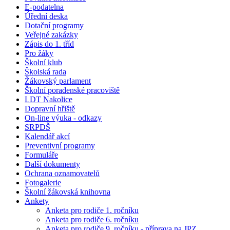
E-podatelna
Úřední deska
Dotační programy
Veřejné zakázky
Zápis do 1. tříd
Pro žáky
Školní klub
Školská rada
Žákovský parlament
Školní poradenské pracoviště
LDT Nakolice
Dopravní hřiště
On-line výuka - odkazy
SRPDŠ
Kalendář akcí
Preventivní programy
Formuláře
Další dokumenty
Ochrana oznamovatelů
Fotogalerie
Školní žákovská knihovna
Ankety
Anketa pro rodiče 1. ročníku
Anketa pro rodiče 6. ročníku
Anketa pro rodiče 9. ročníku - příprava na JPZ