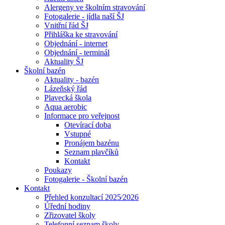
Alergeny ve školním stravování
Fotogalerie - jídla naší ŠJ
Vnitřní řád ŠJ
Přihláška ke stravování
Objednání - internet
Objednání - terminál
Aktuality ŠJ
Školní bazén
Aktuality - bazén
Lázeňský řád
Plavecká škola
Aqua aerobic
Informace pro veřejnost
Otevírací doba
Vstupné
Pronájem bazénu
Seznam plavčíků
Kontakt
Poukazy
Fotogalerie - Školní bazén
Kontakt
Přehled konzultací 2025⁄2026
Úřední hodiny
Zřizovatel školy
Telefonní seznam školy