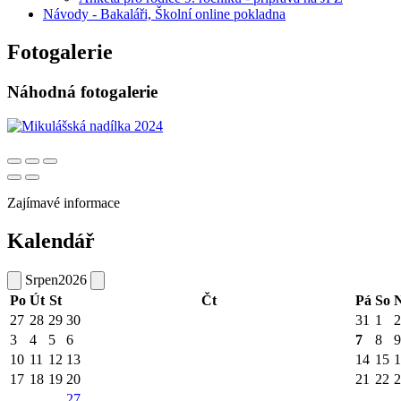
Návody - Bakaláři, Školní online pokladna
Fotogalerie
Náhodná fotogalerie
Zajímavé informace
Kalendář
Srpen
2026
Po
Út
St
Čt
Pá
So
27
28
29
30
31
1
2
3
4
5
6
7
8
9
10
11
12
13
14
15
1
17
18
19
20
21
22
2
27