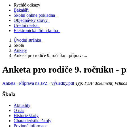
Rychlé odkazy
Bakaláři
Školní online pokladna
Objednávky stravy
Úřední deska
Elektronická třídní kniha
Úvodní stránka
Škola
Ankety
Anketa pro rodiče 9. ročníku - příprava...
Anketa pro rodiče 9. ročníku - 
Anketa - Příprava na JPZ - výsledky.pdf
Typ: PDF dokument, Velikos
Škola
Aktuality
O nás
Historie školy
Charakteristika školy
Povinné informace