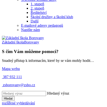
1. stupeň
2. stupeň
Ředitelství
Školní družiny a školní klub
Další
E-mailové adresy pedagogů
Napište nám
Základní škola
Borovany
S čím Vám můžeme pomoci?
Snadný přístup k informacím, které by se vám mohly hodit…
Mapa webu
387 932 111
zsborovany@zsbo.cz
Hledaný výraz
Hledat
rozšířené vyhledávání