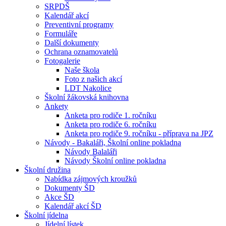
SRPDŠ
Kalendář akcí
Preventivní programy
Formuláře
Další dokumenty
Ochrana oznamovatelů
Fotogalerie
Naše škola
Foto z našich akcí
LDT Nakolice
Školní žákovská knihovna
Ankety
Anketa pro rodiče 1. ročníku
Anketa pro rodiče 6. ročníku
Anketa pro rodiče 9. ročníku - příprava na JPZ
Návody - Bakaláři, Školní online pokladna
Návody Balaláři
Návody Školní online pokladna
Školní družina
Nabídka zájmových kroužků
Dokumenty ŠD
Akce ŠD
Kalendář akcí ŠD
Školní jídelna
Jídelní lístek