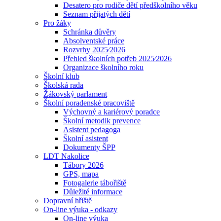
Desatero pro rodiče dětí předškolního věku
Seznam přijatých dětí
Pro žáky
Schránka důvěry
Absolventské práce
Rozvrhy 2025⁄2026
Přehled školních potřeb 2025⁄2026
Organizace školního roku
Školní klub
Školská rada
Žákovský parlament
Školní poradenské pracoviště
Výchovný a kariérový poradce
Školní metodik prevence
Asistent pedagoga
Školní asistent
Dokumenty ŠPP
LDT Nakolice
Tábory 2026
GPS, mapa
Fotogalerie tábořiště
Důležité informace
Dopravní hřiště
On-line výuka - odkazy
On-line výuka