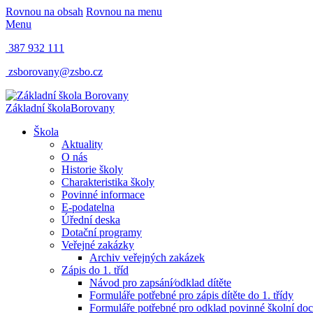
Rovnou na obsah
Rovnou na menu
Menu
387 932 111
zsborovany@zsbo.cz
Základní škola
Borovany
Škola
Aktuality
O nás
Historie školy
Charakteristika školy
Povinné informace
E-podatelna
Úřední deska
Dotační programy
Veřejné zakázky
Archiv veřejných zakázek
Zápis do 1. tříd
Návod pro zapsání⁄odklad dítěte
Formuláře potřebné pro zápis dítěte do 1. třídy
Formuláře potřebné pro odklad povinné školní doc