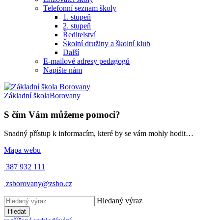
Telefonní seznam školy
1. stupeň
2. stupeň
Ředitelství
Školní družiny a školní klub
Další
E-mailové adresy pedagogů
Napište nám
Základní škola
Borovany
S čím Vám můžeme pomoci?
Snadný přístup k informacím, které by se vám mohly hodit…
Mapa webu
387 932 111
zsborovany@zsbo.cz
Hledaný výraz
Hledat