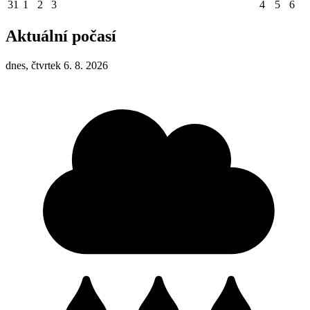
31
1
2
3
4
5
6
Aktuální počasí
dnes, čtvrtek 6. 8. 2026