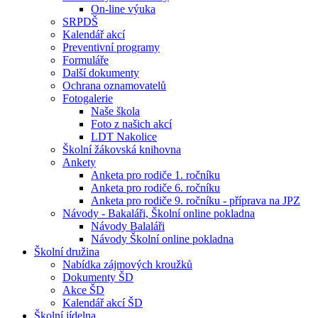
On-line výuka
SRPDŠ
Kalendář akcí
Preventivní programy
Formuláře
Další dokumenty
Ochrana oznamovatelů
Fotogalerie
Naše škola
Foto z našich akcí
LDT Nakolice
Školní žákovská knihovna
Ankety
Anketa pro rodiče 1. ročníku
Anketa pro rodiče 6. ročníku
Anketa pro rodiče 9. ročníku - příprava na JPZ
Návody - Bakaláři, Školní online pokladna
Návody Balaláři
Návody Školní online pokladna
Školní družina
Nabídka zájmových kroužků
Dokumenty ŠD
Akce ŠD
Kalendář akcí ŠD
Školní jídelna