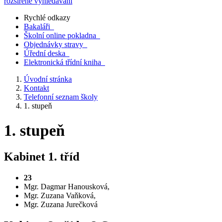
rozšířené vyhledávání
Rychlé odkazy
Bakaláři
Školní online pokladna
Objednávky stravy
Úřední deska
Elektronická třídní kniha
Úvodní stránka
Kontakt
Telefonní seznam školy
1. stupeň
1. stupeň
Kabinet 1. tříd
23
Mgr. Dagmar Hanousková,
Mgr. Zuzana Vaňková,
Mgr. Zuzana Jurečková