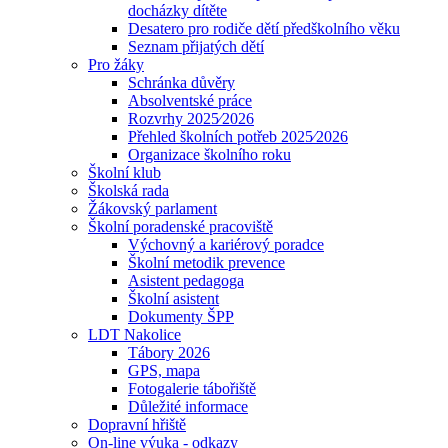
docházky dítěte
Desatero pro rodiče dětí předškolního věku
Seznam přijatých dětí
Pro žáky
Schránka důvěry
Absolventské práce
Rozvrhy 2025⁄2026
Přehled školních potřeb 2025⁄2026
Organizace školního roku
Školní klub
Školská rada
Žákovský parlament
Školní poradenské pracoviště
Výchovný a kariérový poradce
Školní metodik prevence
Asistent pedagoga
Školní asistent
Dokumenty ŠPP
LDT Nakolice
Tábory 2026
GPS, mapa
Fotogalerie tábořiště
Důležité informace
Dopravní hřiště
On-line výuka - odkazy