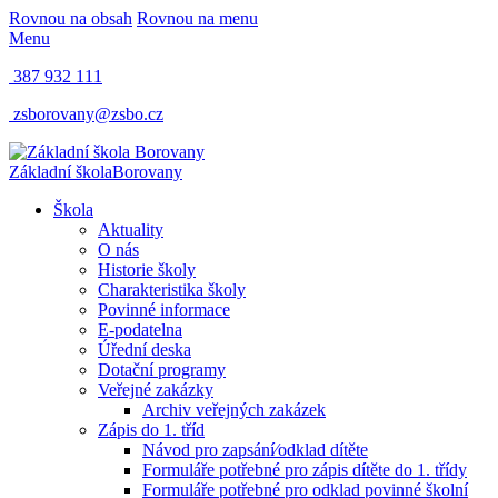
Rovnou na obsah
Rovnou na menu
Menu
387 932 111
zsborovany@zsbo.cz
Základní škola
Borovany
Škola
Aktuality
O nás
Historie školy
Charakteristika školy
Povinné informace
E-podatelna
Úřední deska
Dotační programy
Veřejné zakázky
Archiv veřejných zakázek
Zápis do 1. tříd
Návod pro zapsání⁄odklad dítěte
Formuláře potřebné pro zápis dítěte do 1. třídy
Formuláře potřebné pro odklad povinné školní