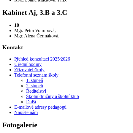
Kabinet Aj, 3.B a 3.C
18
Mgr. Petra Votrubová,
Mgr. Alena Čermáková,
Kontakt
Přehled konzultací 2025⁄2026
Úřední hodiny
Zřizovatel školy
Telefonní seznam školy
1. stupeň
2. stupeň
Ředitelství
Školní družiny a školní klub
Další
E-mailové adresy pedagogů
Napište nám
Fotogalerie