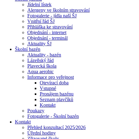
Jídelní lístek
Alergeny ve školním stravování
Fotogalerie - jídla naší ŠJ
Vnitřní řád ŠJ
Přihláška ke stravování
Objednání - internet
Objednání - terminál
Aktuality ŠJ
Školní bazén
Aktuality - bazén
Lázeňský řád
Plavecká škola
Aqua aerobic
Informace pro veřejnost
Otevírací doba
Vstupné
Pronájem bazénu
Seznam plavčíků
Kontakt
Poukazy
Fotogalerie - Školní bazén
Kontakt
Přehled konzultací 2025⁄2026
Úřední hodiny
Zřizovatel školy