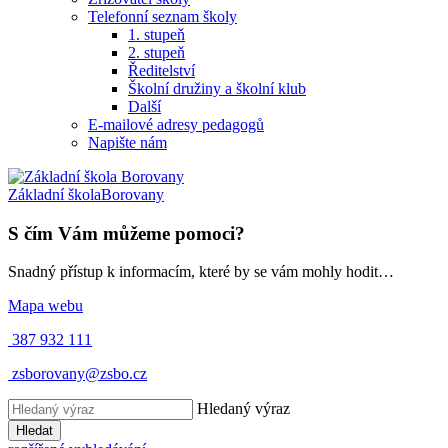
Telefonní seznam školy
1. stupeň
2. stupeň
Ředitelství
Školní družiny a školní klub
Další
E-mailové adresy pedagogů
Napište nám
Základní škola
Borovany
S čím Vám můžeme pomoci?
Snadný přístup k informacím, které by se vám mohly hodit…
Mapa webu
387 932 111
zsborovany@zsbo.cz
Hledaný výraz
Hledat