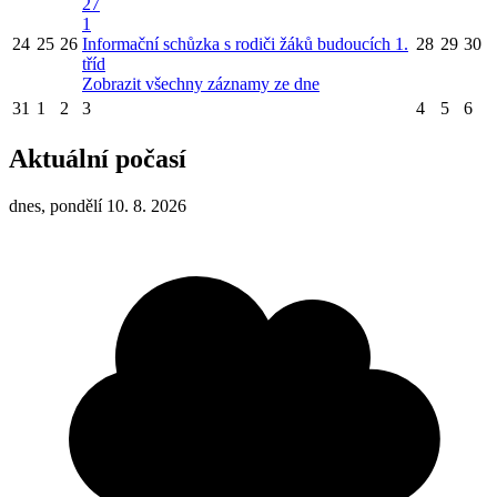
27
1
24
25
26
Informační schůzka s rodiči žáků budoucích 1.
28
29
30
tříd
Zobrazit všechny záznamy ze dne
31
1
2
3
4
5
6
Aktuální počasí
dnes, pondělí 10. 8. 2026