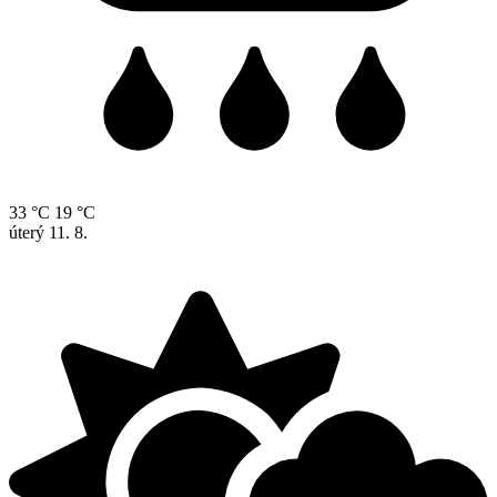
33 °C
19 °C
úterý
11. 8.