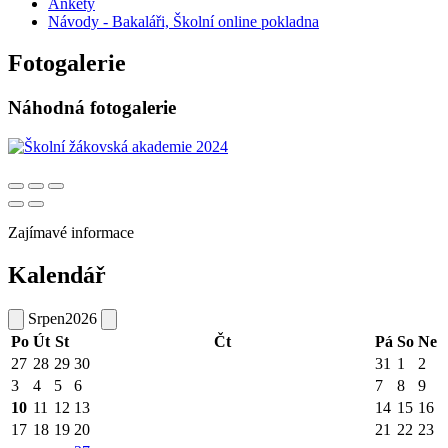
Ankety
Návody - Bakaláři, Školní online pokladna
Fotogalerie
Náhodná fotogalerie
Zajímavé informace
Kalendář
Srpen
2026
Po
Út
St
Čt
Pá
So
Ne
27
28
29
30
31
1
2
3
4
5
6
7
8
9
10
11
12
13
14
15
16
17
18
19
20
21
22
23