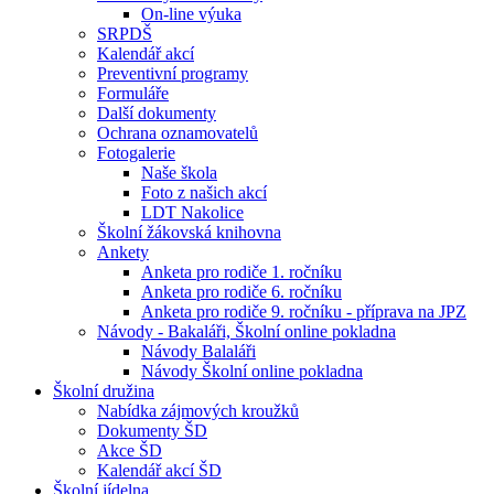
On-line výuka
SRPDŠ
Kalendář akcí
Preventivní programy
Formuláře
Další dokumenty
Ochrana oznamovatelů
Fotogalerie
Naše škola
Foto z našich akcí
LDT Nakolice
Školní žákovská knihovna
Ankety
Anketa pro rodiče 1. ročníku
Anketa pro rodiče 6. ročníku
Anketa pro rodiče 9. ročníku - příprava na JPZ
Návody - Bakaláři, Školní online pokladna
Návody Balaláři
Návody Školní online pokladna
Školní družina
Nabídka zájmových kroužků
Dokumenty ŠD
Akce ŠD
Kalendář akcí ŠD
Školní jídelna