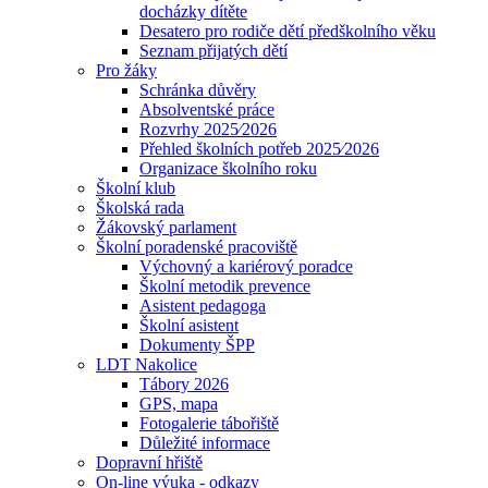
docházky dítěte
Desatero pro rodiče dětí předškolního věku
Seznam přijatých dětí
Pro žáky
Schránka důvěry
Absolventské práce
Rozvrhy 2025⁄2026
Přehled školních potřeb 2025⁄2026
Organizace školního roku
Školní klub
Školská rada
Žákovský parlament
Školní poradenské pracoviště
Výchovný a kariérový poradce
Školní metodik prevence
Asistent pedagoga
Školní asistent
Dokumenty ŠPP
LDT Nakolice
Tábory 2026
GPS, mapa
Fotogalerie tábořiště
Důležité informace
Dopravní hřiště
On-line výuka - odkazy