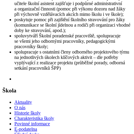
učitele školní asistent zajišťuje i podpůrné administrativní
a organizační činnosti (pomoc při výkonu dozoru nad žáky
při výchovně vzdělávacích akcích mimo školu i ve škole);
poskytuje pomoc při zajištění školního stravování pro žáky
(komunikace se školní jídelnou a rodiči při organizaci vhodné
doby ke stravování, apod.);
spoluvytváří Školní poradenské pracoviště, spolupracuje
se všemi jeho odbornými pracovníky, pedagogickými
pracovníky školy;
spolupracuje s ostatními členy odborného projektového týmu
na jednotlivých úkolech klíčových aktivit – dle potřeby
vyplývající z realizace projektu (průběžné porady, odborná
setkání pracovníků ŠPP)
Škola
Aktuality
O nás
Historie školy
Charakteristika školy
Povinné informace
E-podatelna