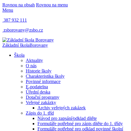
Rovnou na obsah
Rovnou na menu
Menu
387 932 111
zsborovany@zsbo.cz
Základní škola
Borovany
Škola
Aktuality
O nás
Historie školy
Charakteristika školy
Povinné informace
E-podatelna
Úřední deska
Dotační programy
Veřejné zakázky
Archiv veřejných zakázek
Zápis do 1. tříd
Návod pro zapsání⁄odklad dítěte
Formuláře potřebné pro zápis dítěte do 1. třídy
Formuláře potřebné pro odklad povinné školní