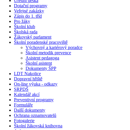
Úřední deska
Dotační programy
Veřejné zakázky
Zápis do 1. tříd
Pro žáky
Školní klub
Školská rada
Žákovský parlament
Školní poradenské pracoviště
Výchovný a kariérový poradce
Školní metodik prevence
Asistent pedagoga
Školní asistent
Dokumenty ŠPP
LDT Nakolice
Dopravní hřiště
On-line výuka - odkazy
SRPDŠ
Kalendář akcí
Preventivní programy
Formuláře
Další dokumenty
Ochrana oznamovatelů
Fotogalerie
Školní žákovská knihovna