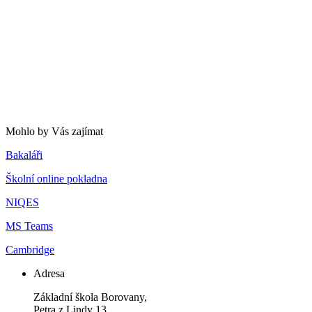
Mohlo by Vás zajímat
Bakaláři
Školní online pokladna
NIQES
MS Teams
Cambridge
Adresa
Základní škola Borovany,
Petra z Lindy 13