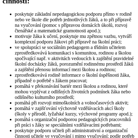
činnosti:
poskytuje základní nepedagogickou podporu přímo v rodině
nebo ve škole dle potřeb jednotlivých žáků, a to při přípravě
na vyučování (pomoc s přípravou domácích úkolů, rozvoj
čtenářské a matematické gramotnosti apod.);
motivuje žáka k učení, poskytuje mu zpětnou vazbu, vytváří
komplexní podporu žákovi při přípravě na školní práci;
ve spolupráci se sociálním pedagogem a třídním učitelem
zprostředkovává komunikaci s komunitou, rodinou a školou
spočívající např. v aktivitách vedoucích k zajištění pravidelné
školní docházky žáků, porozumění rodinnému prostředí žáků
a zajištění přenosu informací mezi školou a rodinou;
zprostředkovává rodině informace o školní úspěšnosti žáka,
případně o potřebě s žákem pracovat;
pomáhá v překonávání bariér mezi školou a rodinou, které
mohou vyplývat z odlišných životních podmínek žáka nebo
odlišného kulturního prostředí;
pomáhá při rozvoji mimoškolních a volnočasových aktivit;
pomáhá v zajišťování výchovně vzdělávacích akcí školy
(školy v přírodě, lyžařské kurzy, výchovné programy apod.);
pomáhá s organizační podporou pedagogických pracovníků
při práci s žáky se speciálními vzdělávacími potřebami;
poskytuje podporu učiteli při administrativní a organizační
činnosti učitele ve vyučování i mimo vyučování: podle potřeb