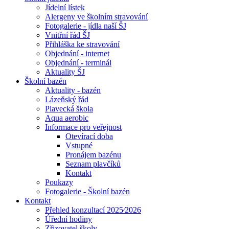
Jídelní lístek
Alergeny ve školním stravování
Fotogalerie - jídla naší ŠJ
Vnitřní řád ŠJ
Přihláška ke stravování
Objednání - internet
Objednání - terminál
Aktuality ŠJ
Školní bazén
Aktuality - bazén
Lázeňský řád
Plavecká škola
Aqua aerobic
Informace pro veřejnost
Otevírací doba
Vstupné
Pronájem bazénu
Seznam plavčíků
Kontakt
Poukazy
Fotogalerie - Školní bazén
Kontakt
Přehled konzultací 2025⁄2026
Úřední hodiny
Zřizovatel školy