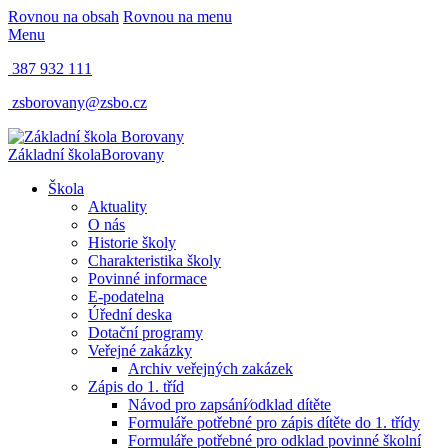
Rovnou na obsah
Rovnou na menu
Menu
387 932 111
zsborovany@zsbo.cz
Základní škola
Borovany
Škola
Aktuality
O nás
Historie školy
Charakteristika školy
Povinné informace
E-podatelna
Úřední deska
Dotační programy
Veřejné zakázky
Archiv veřejných zakázek
Zápis do 1. tříd
Návod pro zapsání⁄odklad dítěte
Formuláře potřebné pro zápis dítěte do 1. třídy
Formuláře potřebné pro odklad povinné školní