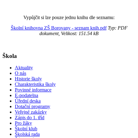
Vypůjčit si lze pouze jednu knihu dle seznamu:
Školní knihovna ZŠ Borovany - seznam knih.pdf
Typ: PDF
dokument, Velikost: 151.54 kB
Škola
Aktuality
O nás
Historie školy
Charakteristika školy
Povinné informace
E-podatelna
Úřední deska
Dotační programy
Veřejné zakázky
Zápis do 1. tříd
Pro žáky
Školní klub
Školská rada