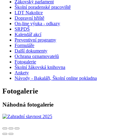
Žákovský parlament
Školní poradenské pracoviště
LDT Nakolice
Dopravní hřiště
On-line výuka - odkazy
SRPDŠ
Kalendář akcí
Preventivní programy
Formuláře
Další dokumenty
Ochrana oznamovatelů
Fotogalerie
Školní žákovská knihovna
Ankety
Návody - Bakaláři, Školní online pokladna
Fotogalerie
Náhodná fotogalerie