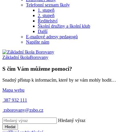
Telefonní seznam školy
1. stupeň
2. stupeň
Ředitelství
Školní družiny a školní klub
Další
E-mailové adresy pedagogů
Napište nám
Základní škola
Borovany
S čím Vám můžeme pomoci?
Snadný přístup k informacím, které by se vám mohly hodit…
Mapa webu
387 932 111
zsborovany@zsbo.cz
Hledaný výraz
Hledat