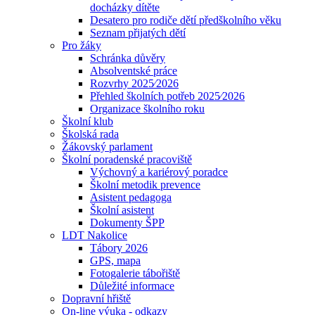
docházky dítěte
Desatero pro rodiče dětí předškolního věku
Seznam přijatých dětí
Pro žáky
Schránka důvěry
Absolventské práce
Rozvrhy 2025⁄2026
Přehled školních potřeb 2025⁄2026
Organizace školního roku
Školní klub
Školská rada
Žákovský parlament
Školní poradenské pracoviště
Výchovný a kariérový poradce
Školní metodik prevence
Asistent pedagoga
Školní asistent
Dokumenty ŠPP
LDT Nakolice
Tábory 2026
GPS, mapa
Fotogalerie tábořiště
Důležité informace
Dopravní hřiště
On-line výuka - odkazy