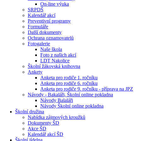
On-line výuka
SRPDŠ
Kalendář akcí
Preventivní programy
Formuláře
Další dokumenty
Ochrana oznamovatelů
Fotogalerie
Naše škola
Foto z našich akcí
LDT Nakolice
Školní žákovská knihovna
Ankety
Anketa pro rodiče 1. ročníku
Anketa pro rodiče 6. ročníku
Anketa pro rodiče 9. ročníku - příprava na JPZ
Návody - Bakaláři, Školní online pokladna
Návody Balaláři
Návody Školní online pokladna
Školní družina
Nabídka zájmových kroužků
Dokumenty ŠD
Akce ŠD
Kalendář akcí ŠD
Školní jídelna