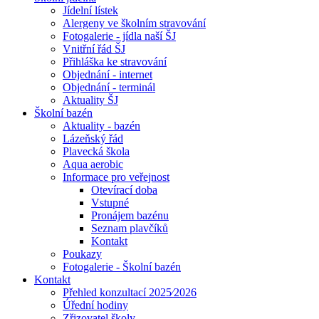
Jídelní lístek
Alergeny ve školním stravování
Fotogalerie - jídla naší ŠJ
Vnitřní řád ŠJ
Přihláška ke stravování
Objednání - internet
Objednání - terminál
Aktuality ŠJ
Školní bazén
Aktuality - bazén
Lázeňský řád
Plavecká škola
Aqua aerobic
Informace pro veřejnost
Otevírací doba
Vstupné
Pronájem bazénu
Seznam plavčíků
Kontakt
Poukazy
Fotogalerie - Školní bazén
Kontakt
Přehled konzultací 2025⁄2026
Úřední hodiny
Zřizovatel školy