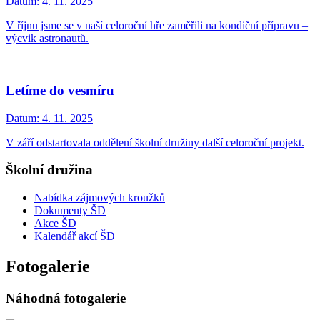
Datum:
4. 11. 2025
V říjnu jsme se v naší celoroční hře zaměřili na kondiční přípravu –
výcvik astronautů.
Letíme do vesmíru
Datum:
4. 11. 2025
V září odstartovala oddělení školní družiny další celoroční projekt.
Školní družina
Nabídka zájmových kroužků
Dokumenty ŠD
Akce ŠD
Kalendář akcí ŠD
Fotogalerie
Náhodná fotogalerie