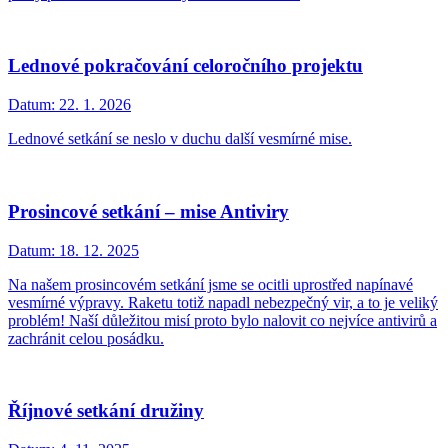
Lednové pokračování celoročního projektu
Datum:
22. 1. 2026
Lednové setkání se neslo v duchu další vesmírné mise.
Prosincové setkání – mise Antiviry
Datum:
18. 12. 2025
Na našem prosincovém setkání jsme se ocitli uprostřed napínavé
vesmírné výpravy. Raketu totiž napadl nebezpečný vir, a to je veliký
problém! Naší důležitou misí proto bylo nalovit co nejvíce antivirů a
zachránit celou posádku.
Říjnové setkání družiny