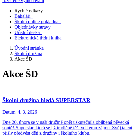
rozšířené vyhledávání
Rychlé odkazy
Bakaláři
Školní online pokladna
Objednávky stravy
Úřední deska
Elektronická třídní kniha
Úvodní stránka
Školní družina
Akce ŠD
Akce ŠD
Školní družina hledá SUPERSTAR
Datum:
4. 3. 2026
Dne 20. února se v naší družině opět uskutečnila oblíbená pěvecká
soutěž Superstar, která se již tradičně těší velkému zájmu. Svůj talent
přišly předvést děti z družiny i školního klubu.