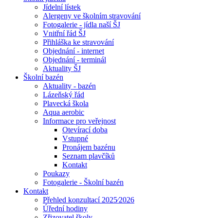
Jídelní lístek
Alergeny ve školním stravování
Fotogalerie - jídla naší ŠJ
Vnitřní řád ŠJ
Přihláška ke stravování
Objednání - internet
Objednání - terminál
Aktuality ŠJ
Školní bazén
Aktuality - bazén
Lázeňský řád
Plavecká škola
Aqua aerobic
Informace pro veřejnost
Otevírací doba
Vstupné
Pronájem bazénu
Seznam plavčíků
Kontakt
Poukazy
Fotogalerie - Školní bazén
Kontakt
Přehled konzultací 2025⁄2026
Úřední hodiny
Zřizovatel školy