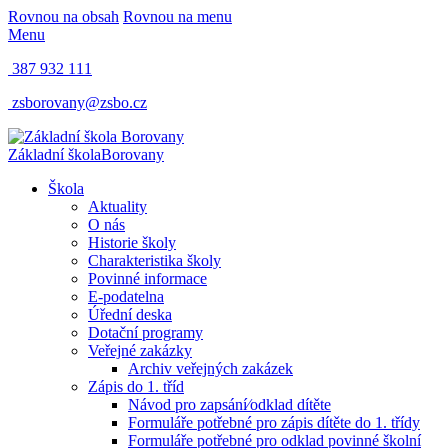
Rovnou na obsah
Rovnou na menu
Menu
387 932 111
zsborovany@zsbo.cz
Základní škola
Borovany
Škola
Aktuality
O nás
Historie školy
Charakteristika školy
Povinné informace
E-podatelna
Úřední deska
Dotační programy
Veřejné zakázky
Archiv veřejných zakázek
Zápis do 1. tříd
Návod pro zapsání⁄odklad dítěte
Formuláře potřebné pro zápis dítěte do 1. třídy
Formuláře potřebné pro odklad povinné školní