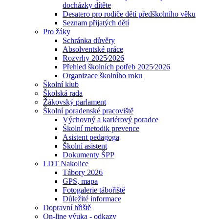
docházky dítěte
Desatero pro rodiče dětí předškolního věku
Seznam přijatých dětí
Pro žáky
Schránka důvěry
Absolventské práce
Rozvrhy 2025⁄2026
Přehled školních potřeb 2025⁄2026
Organizace školního roku
Školní klub
Školská rada
Žákovský parlament
Školní poradenské pracoviště
Výchovný a kariérový poradce
Školní metodik prevence
Asistent pedagoga
Školní asistent
Dokumenty ŠPP
LDT Nakolice
Tábory 2026
GPS, mapa
Fotogalerie tábořiště
Důležité informace
Dopravní hřiště
On-line výuka - odkazy