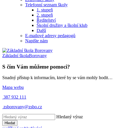
Telefonní seznam školy
1. stupeň
2. stupeň
Ředitelství
Školní družiny a školní klub
Další
E-mailové adresy pedagogů
Napište nám
Základní škola
Borovany
S čím Vám můžeme pomoci?
Snadný přístup k informacím, které by se vám mohly hodit…
Mapa webu
387 932 111
zsborovany@zsbo.cz
Hledaný výraz
Hledat