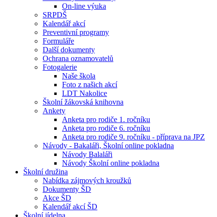
On-line výuka
SRPDŠ
Kalendář akcí
Preventivní programy
Formuláře
Další dokumenty
Ochrana oznamovatelů
Fotogalerie
Naše škola
Foto z našich akcí
LDT Nakolice
Školní žákovská knihovna
Ankety
Anketa pro rodiče 1. ročníku
Anketa pro rodiče 6. ročníku
Anketa pro rodiče 9. ročníku - příprava na JPZ
Návody - Bakaláři, Školní online pokladna
Návody Balaláři
Návody Školní online pokladna
Školní družina
Nabídka zájmových kroužků
Dokumenty ŠD
Akce ŠD
Kalendář akcí ŠD
Školní jídelna