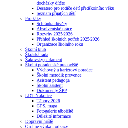
docházky dítěte
Desatero pro rodiče dětí předškolního věku
Seznam přijatých dětí
Pro žáky
Schránka důvěry
Absolventské práce
Rozvrhy 2025⁄2026
Přehled školních potřeb 2025⁄2026
Organizace školního roku
Školní klub
Školská rada
Žákovský parlament
Školní poradenské pracoviště
Výchovný a kariérový poradce
Školní metodik prevence
Asistent pedagoga
Školní asistent
Dokumenty ŠPP
LDT Nakolice
Tábory 2026
GPS, mapa
Fotogalerie tábořiště
Důležité informace
Dopravní hřiště
On-line výuka - odkazy