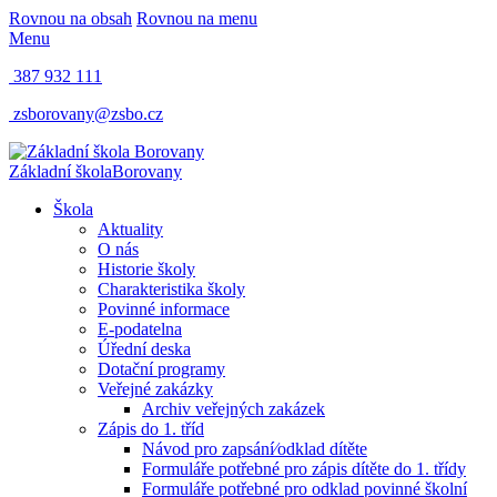
Rovnou na obsah
Rovnou na menu
Menu
387 932 111
zsborovany@zsbo.cz
Základní škola
Borovany
Škola
Aktuality
O nás
Historie školy
Charakteristika školy
Povinné informace
E-podatelna
Úřední deska
Dotační programy
Veřejné zakázky
Archiv veřejných zakázek
Zápis do 1. tříd
Návod pro zapsání⁄odklad dítěte
Formuláře potřebné pro zápis dítěte do 1. třídy
Formuláře potřebné pro odklad povinné školní