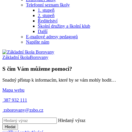
Telefonní seznam školy
1. stupeň
2. stupeň
Ředitelství
Školní družiny a školní klub
Další
E-mailové adresy pedagogů
Napište nám
Základní škola
Borovany
S čím Vám můžeme pomoci?
Snadný přístup k informacím, které by se vám mohly hodit…
Mapa webu
387 932 111
zsborovany@zsbo.cz
Hledaný výraz
Hledat