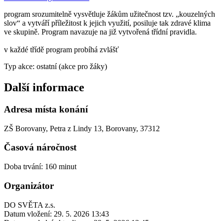
program srozumitelně vysvětluje žákům užitečnost tzv. „kouzelných
slov“ a vytváří příležitost k jejich využití, posiluje tak zdravé klima
ve skupině. Program navazuje na již vytvořená třídní pravidla.
v každé třídě program probíhá zvlášť
Typ akce: ostatní (akce pro žáky)
Další informace
Adresa místa konání
ZŠ Borovany, Petra z Lindy 13, Borovany, 37312
Časová náročnost
Doba trvání: 160 minut
Organizátor
DO SVĚTA z.s.
Datum vložení:
29. 5. 2026 13:43