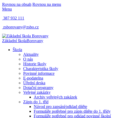
Rovnou na obsah
Rovnou na menu
Menu
387 932 111
zsborovany@zsbo.cz
Základní škola
Borovany
Škola
Aktuality
O nás
Historie školy
Charakteristika školy
Povinné informace
E-podatelna
Úřední deska
Dotační programy
Veřejné zakázky
Archiv veřejných zakázek
Zápis do 1. tříd
Návod pro zapsání⁄odklad dítěte
Formuláře potřebné pro zápis dítěte do 1. třídy
Formuláře potřebné pro odklad povinné školní