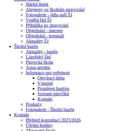
Jídelní lístek
Alergeny ve školním stravování
Fotogalerie - jídla naší ŠJ
Vnitřní řád ŠJ
Přihláška ke stravování
Objednání - internet
Objednání - terminál
Aktuality ŠJ
Školní bazén
Aktuality - bazén
Lázeňský řád
Plavecká škola
Aqua aerobic
Informace pro veřejnost
Otevírací doba
Vstupné
Pronájem bazénu
Seznam plavčíků
Kontakt
Poukazy
Fotogalerie - Školní bazén
Kontakt
Přehled konzultací 2025⁄2026
Úřední hodiny
Zřizovatel školy