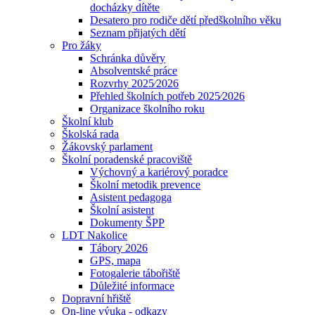
docházky dítěte
Desatero pro rodiče dětí předškolního věku
Seznam přijatých dětí
Pro žáky
Schránka důvěry
Absolventské práce
Rozvrhy 2025⁄2026
Přehled školních potřeb 2025⁄2026
Organizace školního roku
Školní klub
Školská rada
Žákovský parlament
Školní poradenské pracoviště
Výchovný a kariérový poradce
Školní metodik prevence
Asistent pedagoga
Školní asistent
Dokumenty ŠPP
LDT Nakolice
Tábory 2026
GPS, mapa
Fotogalerie tábořiště
Důležité informace
Dopravní hřiště
On-line výuka - odkazy