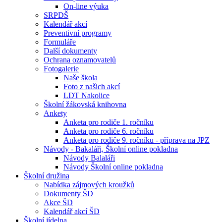
On-line výuka
SRPDŠ
Kalendář akcí
Preventivní programy
Formuláře
Další dokumenty
Ochrana oznamovatelů
Fotogalerie
Naše škola
Foto z našich akcí
LDT Nakolice
Školní žákovská knihovna
Ankety
Anketa pro rodiče 1. ročníku
Anketa pro rodiče 6. ročníku
Anketa pro rodiče 9. ročníku - příprava na JPZ
Návody - Bakaláři, Školní online pokladna
Návody Balaláři
Návody Školní online pokladna
Školní družina
Nabídka zájmových kroužků
Dokumenty ŠD
Akce ŠD
Kalendář akcí ŠD
Školní jídelna