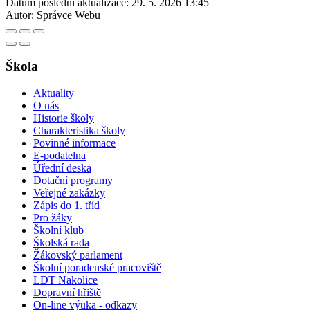
Datum poslední aktualizace:
29. 5. 2026 13:45
Autor:
Správce Webu
Škola
Aktuality
O nás
Historie školy
Charakteristika školy
Povinné informace
E-podatelna
Úřední deska
Dotační programy
Veřejné zakázky
Zápis do 1. tříd
Pro žáky
Školní klub
Školská rada
Žákovský parlament
Školní poradenské pracoviště
LDT Nakolice
Dopravní hřiště
On-line výuka - odkazy