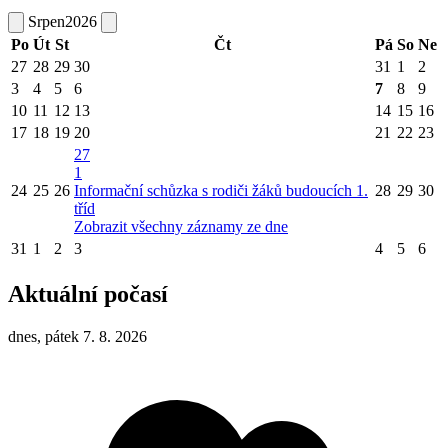
Srpen
2026
Po
Út
St
Čt
Pá
So
Ne
27
28
29
30
31
1
2
3
4
5
6
7
8
9
10
11
12
13
14
15
16
17
18
19
20
21
22
23
27
1
24
25
26
Informační schůzka s rodiči žáků budoucích 1.
28
29
30
tříd
Zobrazit všechny záznamy ze dne
31
1
2
3
4
5
6
Aktuální počasí
dnes, pátek 7. 8. 2026