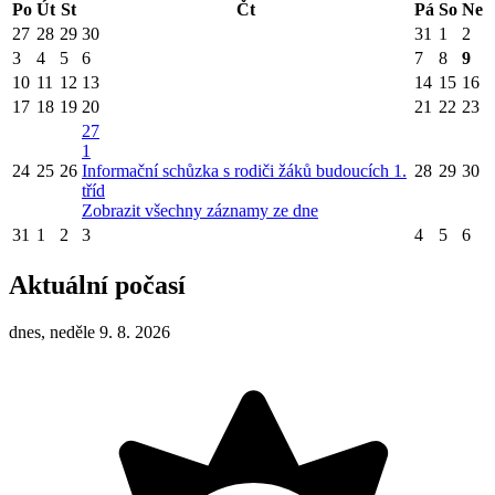
Po
Út
St
Čt
Pá
So
Ne
27
28
29
30
31
1
2
3
4
5
6
7
8
9
10
11
12
13
14
15
16
17
18
19
20
21
22
23
27
1
24
25
26
Informační schůzka s rodiči žáků budoucích 1.
28
29
30
tříd
Zobrazit všechny záznamy ze dne
31
1
2
3
4
5
6
Aktuální počasí
dnes, neděle 9. 8. 2026