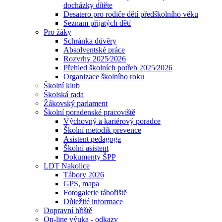
docházky dítěte
Desatero pro rodiče dětí předškolního věku
Seznam přijatých dětí
Pro žáky
Schránka důvěry
Absolventské práce
Rozvrhy 2025⁄2026
Přehled školních potřeb 2025⁄2026
Organizace školního roku
Školní klub
Školská rada
Žákovský parlament
Školní poradenské pracoviště
Výchovný a kariérový poradce
Školní metodik prevence
Asistent pedagoga
Školní asistent
Dokumenty ŠPP
LDT Nakolice
Tábory 2026
GPS, mapa
Fotogalerie tábořiště
Důležité informace
Dopravní hřiště
On-line výuka - odkazy