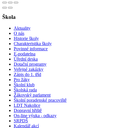
Škola
Aktuality
O nás
Historie školy
Charakteristika školy
Povinné informace
E-podatelna
Úřední deska
Dotační programy
Veřejné zakázky
Zápis do 1. tříd
Pro žáky
Školní klub
Školská rada
Žákovský parlament
Školní poradenské pracoviště
LDT Nakolice
Dopravní hřiště
On-line výuka - odkazy
SRPDŠ
Kalendář akcí