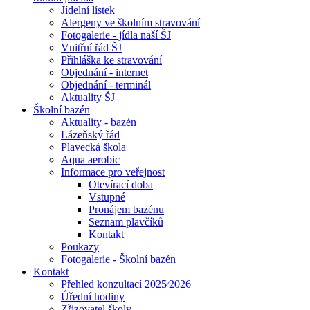
Jídelní lístek
Alergeny ve školním stravování
Fotogalerie - jídla naší ŠJ
Vnitřní řád ŠJ
Přihláška ke stravování
Objednání - internet
Objednání - terminál
Aktuality ŠJ
Školní bazén
Aktuality - bazén
Lázeňský řád
Plavecká škola
Aqua aerobic
Informace pro veřejnost
Otevírací doba
Vstupné
Pronájem bazénu
Seznam plavčíků
Kontakt
Poukazy
Fotogalerie - Školní bazén
Kontakt
Přehled konzultací 2025⁄2026
Úřední hodiny
Zřizovatel školy