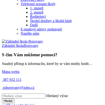
Telefonní seznam školy
1. stupeň
2. stupeň
Ředitelství
Školní družiny a školní klub
Další
E-mailové adresy pedagogů
Napište nám
Základní škola
Borovany
S čím Vám můžeme pomoci?
Snadný přístup k informacím, které by se vám mohly hodit…
Mapa webu
387 932 111
zsborovany@zsbo.cz
Hledaný výraz
Hledat