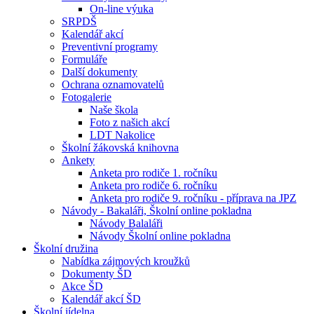
On-line výuka
SRPDŠ
Kalendář akcí
Preventivní programy
Formuláře
Další dokumenty
Ochrana oznamovatelů
Fotogalerie
Naše škola
Foto z našich akcí
LDT Nakolice
Školní žákovská knihovna
Ankety
Anketa pro rodiče 1. ročníku
Anketa pro rodiče 6. ročníku
Anketa pro rodiče 9. ročníku - příprava na JPZ
Návody - Bakaláři, Školní online pokladna
Návody Balaláři
Návody Školní online pokladna
Školní družina
Nabídka zájmových kroužků
Dokumenty ŠD
Akce ŠD
Kalendář akcí ŠD
Školní jídelna