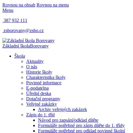
Rovnou na obsah
Rovnou na menu
Menu
387 932 111
zsborovany@zsbo.cz
Základní škola
Borovany
Škola
Aktuality
O nás
Historie školy
Charakteristika školy
Povinné informace
E-podatelna
Úřední deska
Dotační programy
Veřejné zakázky
Archiv veřejných zakázek
Zápis do 1. tříd
Návod pro zapsání⁄odklad dítěte
Formuláře potřebné pro zápis dítěte do 1. třídy
Formuláře potřebné pro odklad povinné školní