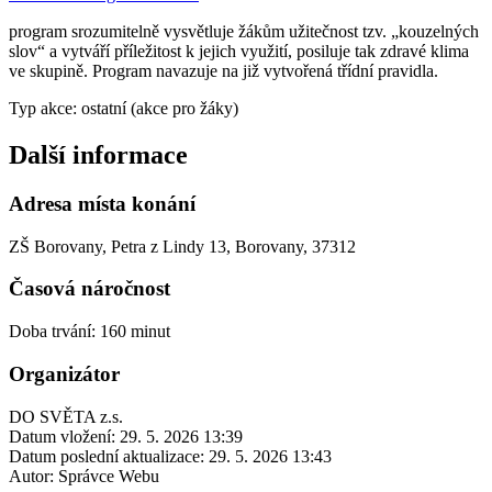
program srozumitelně vysvětluje žákům užitečnost tzv. „kouzelných
slov“ a vytváří příležitost k jejich využití, posiluje tak zdravé klima
ve skupině. Program navazuje na již vytvořená třídní pravidla.
Typ akce: ostatní (akce pro žáky)
Další informace
Adresa místa konání
ZŠ Borovany, Petra z Lindy 13, Borovany, 37312
Časová náročnost
Doba trvání: 160 minut
Organizátor
DO SVĚTA z.s.
Datum vložení:
29. 5. 2026 13:39
Datum poslední aktualizace:
29. 5. 2026 13:43
Autor:
Správce Webu