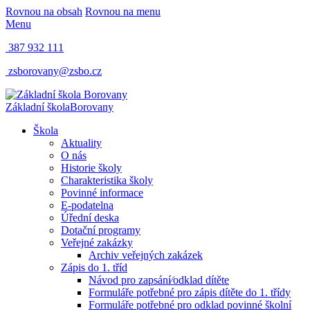
Rovnou na obsah
Rovnou na menu
Menu
387 932 111
zsborovany@zsbo.cz
Základní škola
Borovany
Škola
Aktuality
O nás
Historie školy
Charakteristika školy
Povinné informace
E-podatelna
Úřední deska
Dotační programy
Veřejné zakázky
Archiv veřejných zakázek
Zápis do 1. tříd
Návod pro zapsání⁄odklad dítěte
Formuláře potřebné pro zápis dítěte do 1. třídy
Formuláře potřebné pro odklad povinné školní