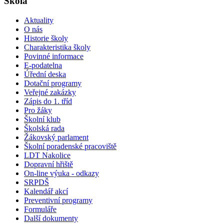
Škola
Aktuality
O nás
Historie školy
Charakteristika školy
Povinné informace
E-podatelna
Úřední deska
Dotační programy
Veřejné zakázky
Zápis do 1. tříd
Pro žáky
Školní klub
Školská rada
Žákovský parlament
Školní poradenské pracoviště
LDT Nakolice
Dopravní hřiště
On-line výuka - odkazy
SRPDŠ
Kalendář akcí
Preventivní programy
Formuláře
Další dokumenty