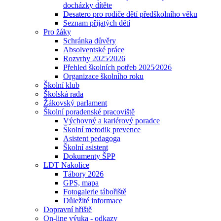
docházky dítěte
Desatero pro rodiče dětí předškolního věku
Seznam přijatých dětí
Pro žáky
Schránka důvěry
Absolventské práce
Rozvrhy 2025⁄2026
Přehled školních potřeb 2025⁄2026
Organizace školního roku
Školní klub
Školská rada
Žákovský parlament
Školní poradenské pracoviště
Výchovný a kariérový poradce
Školní metodik prevence
Asistent pedagoga
Školní asistent
Dokumenty ŠPP
LDT Nakolice
Tábory 2026
GPS, mapa
Fotogalerie tábořiště
Důležité informace
Dopravní hřiště
On-line výuka - odkazy