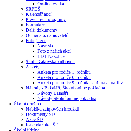
On-line výuka
SRPDŠ
Kalendář akcí
Preventivní programy
Formuláře
Další dokumenty
Ochrana oznamovatelů
Fotogalerie
Naše škola
Foto z našich akcí
LDT Nakolice
Školní žákovská knihovna
Ankety
Anketa pro rodiče 1. ročníku
Anketa pro rodiče 6. ročníku
Anketa pro rodiče 9. ročníku - příprava na JPZ
Návody - Bakaláři, Školní online pokladna
Návody Balaláři
Návody Školní online pokladna
Školní družina
Nabídka zájmových kroužků
Dokumenty ŠD
Akce ŠD
Kalendář akcí ŠD
Školní jídelna