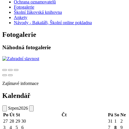
Ochrana oznamovatelů
Fotogalerie
Školní žákovská knihovna
Ankety
Návody - Bakaláři, Školní online pokladna
Fotogalerie
Náhodná fotogalerie
Zajímavé informace
Kalendář
Srpen
2026
Po
Út
St
Čt
Pá
So
Ne
27
28
29
30
31
1
2
3
4
5
6
7
8
9