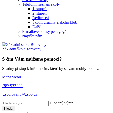
Telefonní seznam školy
1. stupeň
2. stupeň
Ředitelství
Školní družiny a školní klub
Další
E-mailové adresy pedagogů
Napište nám
Základní škola
Borovany
S čím Vám můžeme pomoci?
Snadný přístup k informacím, které by se vám mohly hodit…
Mapa webu
387 932 111
zsborovany@zsbo.cz
Hledaný výraz
Hledat