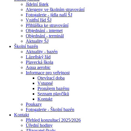
Jídelní lístek
Alergeny ve školním stravování
Fotogalerie - jídla naší ŠJ
Vnitřní řád ŠJ
Přihláška ke stravování
Objednání - internet
Objednání - terminál
Aktuality ŠJ
Školní bazén
Aktuality - bazén
Lázeňský řád
Plavecká škola
Aqua aerobic
Informace pro veřejnost
Otevírací doba
Vstupné
Pronájem bazénu
Seznam plavčíků
Kontakt
Poukazy
Fotogalerie - Školní bazén
Kontakt
Přehled konzultací 2025⁄2026
Úřední hodiny
Zřizovatel školy