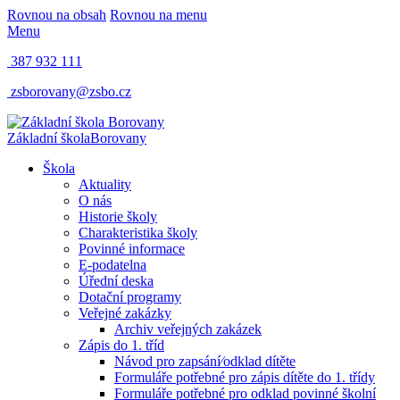
Rovnou na obsah
Rovnou na menu
Menu
387 932 111
zsborovany@zsbo.cz
Základní škola
Borovany
Škola
Aktuality
O nás
Historie školy
Charakteristika školy
Povinné informace
E-podatelna
Úřední deska
Dotační programy
Veřejné zakázky
Archiv veřejných zakázek
Zápis do 1. tříd
Návod pro zapsání⁄odklad dítěte
Formuláře potřebné pro zápis dítěte do 1. třídy
Formuláře potřebné pro odklad povinné školní