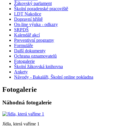
Žákovský parlament
Školní poradenské pracoviště
LDT Nakolice
Dopravní hřiště
On-line výuka - odkazy
SRPDŠ
Kalendář akcí
Preventivní programy
Formuláře
Další dokumenty
Ochrana oznamovatelů
Fotogalerie
Školní žákovská knihovna
Ankety
Návody - Bakaláři, Školní online pokladna
Fotogalerie
Náhodná fotogalerie
Jídla, která vaříme 1