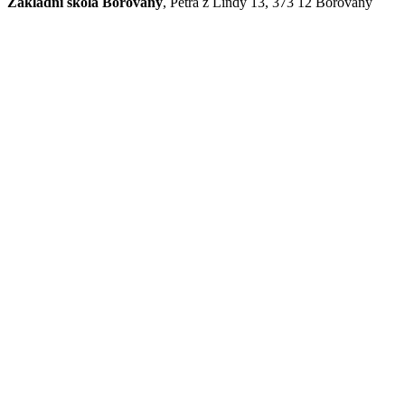
Základní škola Borovany
, Petra z Lindy 13, 373 12 Borovany