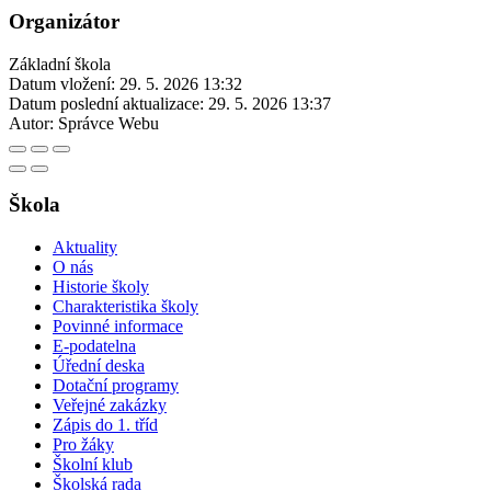
Organizátor
Základní škola
Datum vložení:
29. 5. 2026 13:32
Datum poslední aktualizace:
29. 5. 2026 13:37
Autor:
Správce Webu
Škola
Aktuality
O nás
Historie školy
Charakteristika školy
Povinné informace
E-podatelna
Úřední deska
Dotační programy
Veřejné zakázky
Zápis do 1. tříd
Pro žáky
Školní klub
Školská rada