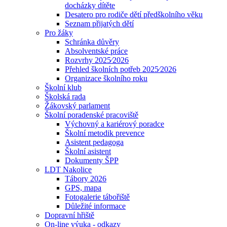
docházky dítěte
Desatero pro rodiče dětí předškolního věku
Seznam přijatých dětí
Pro žáky
Schránka důvěry
Absolventské práce
Rozvrhy 2025⁄2026
Přehled školních potřeb 2025⁄2026
Organizace školního roku
Školní klub
Školská rada
Žákovský parlament
Školní poradenské pracoviště
Výchovný a kariérový poradce
Školní metodik prevence
Asistent pedagoga
Školní asistent
Dokumenty ŠPP
LDT Nakolice
Tábory 2026
GPS, mapa
Fotogalerie tábořiště
Důležité informace
Dopravní hřiště
On-line výuka - odkazy