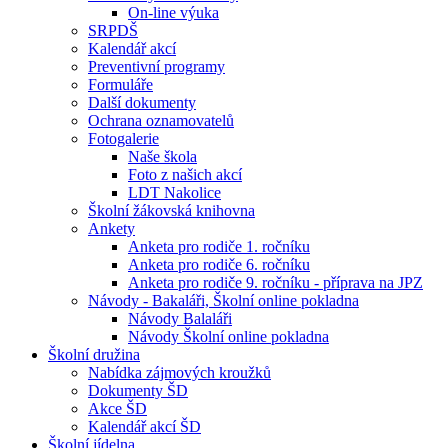
On-line výuka
SRPDŠ
Kalendář akcí
Preventivní programy
Formuláře
Další dokumenty
Ochrana oznamovatelů
Fotogalerie
Naše škola
Foto z našich akcí
LDT Nakolice
Školní žákovská knihovna
Ankety
Anketa pro rodiče 1. ročníku
Anketa pro rodiče 6. ročníku
Anketa pro rodiče 9. ročníku - příprava na JPZ
Návody - Bakaláři, Školní online pokladna
Návody Balaláři
Návody Školní online pokladna
Školní družina
Nabídka zájmových kroužků
Dokumenty ŠD
Akce ŠD
Kalendář akcí ŠD
Školní jídelna