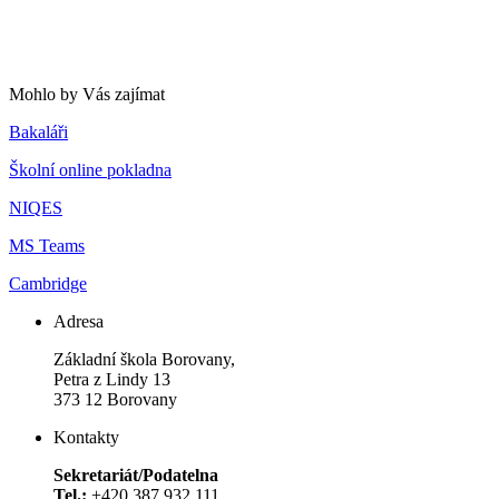
Mohlo by Vás zajímat
Bakaláři
Školní online pokladna
NIQES
MS Teams
Cambridge
Adresa
Základní škola Borovany,
Petra z Lindy 13
373 12 Borovany
Kontakty
Sekretariát/Podatelna
Tel.:
+420 387 932 111