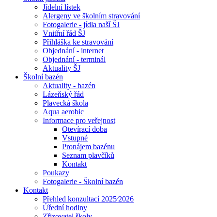
Jídelní lístek
Alergeny ve školním stravování
Fotogalerie - jídla naší ŠJ
Vnitřní řád ŠJ
Přihláška ke stravování
Objednání - internet
Objednání - terminál
Aktuality ŠJ
Školní bazén
Aktuality - bazén
Lázeňský řád
Plavecká škola
Aqua aerobic
Informace pro veřejnost
Otevírací doba
Vstupné
Pronájem bazénu
Seznam plavčíků
Kontakt
Poukazy
Fotogalerie - Školní bazén
Kontakt
Přehled konzultací 2025⁄2026
Úřední hodiny
Zřizovatel školy