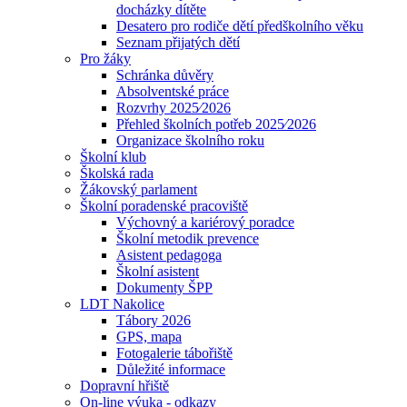
docházky dítěte
Desatero pro rodiče dětí předškolního věku
Seznam přijatých dětí
Pro žáky
Schránka důvěry
Absolventské práce
Rozvrhy 2025⁄2026
Přehled školních potřeb 2025⁄2026
Organizace školního roku
Školní klub
Školská rada
Žákovský parlament
Školní poradenské pracoviště
Výchovný a kariérový poradce
Školní metodik prevence
Asistent pedagoga
Školní asistent
Dokumenty ŠPP
LDT Nakolice
Tábory 2026
GPS, mapa
Fotogalerie tábořiště
Důležité informace
Dopravní hřiště
On-line výuka - odkazy