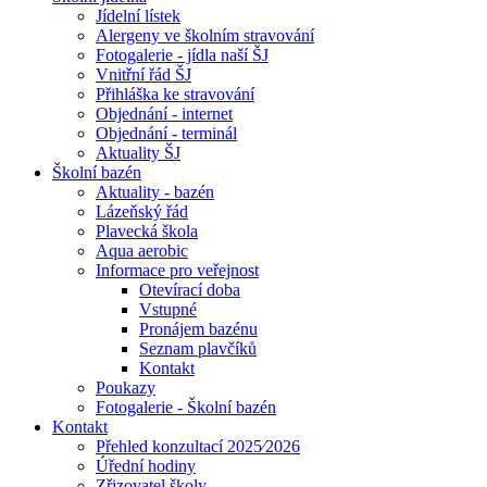
Jídelní lístek
Alergeny ve školním stravování
Fotogalerie - jídla naší ŠJ
Vnitřní řád ŠJ
Přihláška ke stravování
Objednání - internet
Objednání - terminál
Aktuality ŠJ
Školní bazén
Aktuality - bazén
Lázeňský řád
Plavecká škola
Aqua aerobic
Informace pro veřejnost
Otevírací doba
Vstupné
Pronájem bazénu
Seznam plavčíků
Kontakt
Poukazy
Fotogalerie - Školní bazén
Kontakt
Přehled konzultací 2025⁄2026
Úřední hodiny
Zřizovatel školy