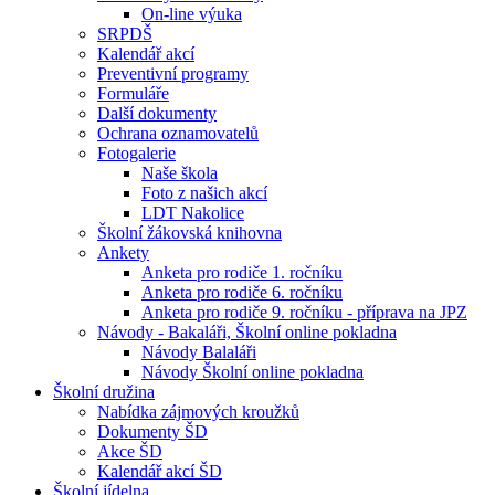
On-line výuka
SRPDŠ
Kalendář akcí
Preventivní programy
Formuláře
Další dokumenty
Ochrana oznamovatelů
Fotogalerie
Naše škola
Foto z našich akcí
LDT Nakolice
Školní žákovská knihovna
Ankety
Anketa pro rodiče 1. ročníku
Anketa pro rodiče 6. ročníku
Anketa pro rodiče 9. ročníku - příprava na JPZ
Návody - Bakaláři, Školní online pokladna
Návody Balaláři
Návody Školní online pokladna
Školní družina
Nabídka zájmových kroužků
Dokumenty ŠD
Akce ŠD
Kalendář akcí ŠD
Školní jídelna