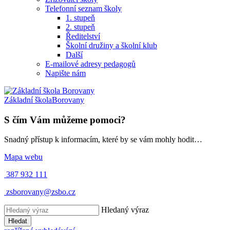
Telefonní seznam školy
1. stupeň
2. stupeň
Ředitelství
Školní družiny a školní klub
Další
E-mailové adresy pedagogů
Napište nám
Základní škola
Borovany
S čím Vám můžeme pomoci?
Snadný přístup k informacím, které by se vám mohly hodit…
Mapa webu
387 932 111
zsborovany@zsbo.cz
Hledaný výraz
Hledat