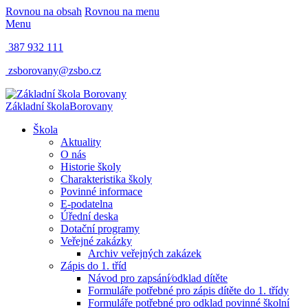
Rovnou na obsah
Rovnou na menu
Menu
387 932 111
zsborovany@zsbo.cz
Základní škola
Borovany
Škola
Aktuality
O nás
Historie školy
Charakteristika školy
Povinné informace
E-podatelna
Úřední deska
Dotační programy
Veřejné zakázky
Archiv veřejných zakázek
Zápis do 1. tříd
Návod pro zapsání⁄odklad dítěte
Formuláře potřebné pro zápis dítěte do 1. třídy
Formuláře potřebné pro odklad povinné školní