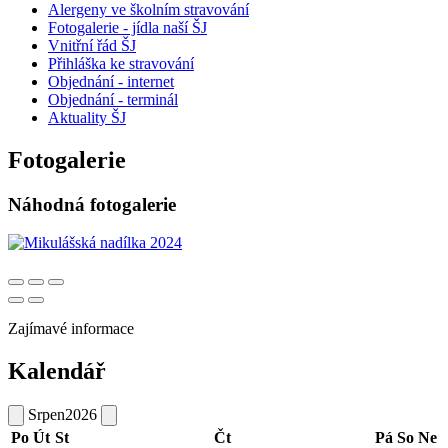
Alergeny ve školním stravování
Fotogalerie - jídla naší ŠJ
Vnitřní řád ŠJ
Přihláška ke stravování
Objednání - internet
Objednání - terminál
Aktuality ŠJ
Fotogalerie
Náhodná fotogalerie
Zajímavé informace
Kalendář
Srpen
2026
Po
Út
St
Čt
Pá
So
Ne