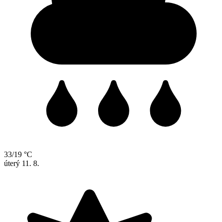
33/19 °C
úterý
11. 8.