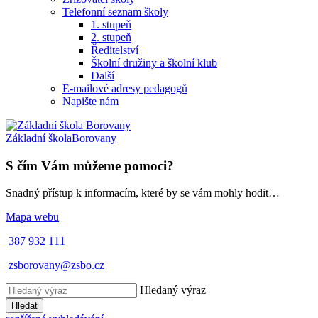
Telefonní seznam školy
1. stupeň
2. stupeň
Ředitelství
Školní družiny a školní klub
Další
E-mailové adresy pedagogů
Napište nám
Základní škola
Borovany
S čím Vám můžeme pomoci?
Snadný přístup k informacím, které by se vám mohly hodit…
Mapa webu
387 932 111
zsborovany@zsbo.cz
Hledaný výraz
Hledat