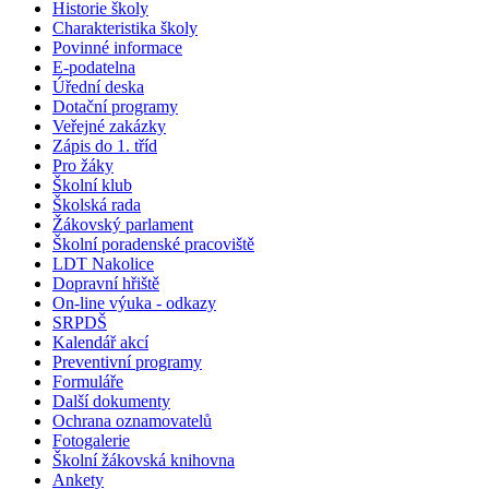
Historie školy
Charakteristika školy
Povinné informace
E-podatelna
Úřední deska
Dotační programy
Veřejné zakázky
Zápis do 1. tříd
Pro žáky
Školní klub
Školská rada
Žákovský parlament
Školní poradenské pracoviště
LDT Nakolice
Dopravní hřiště
On-line výuka - odkazy
SRPDŠ
Kalendář akcí
Preventivní programy
Formuláře
Další dokumenty
Ochrana oznamovatelů
Fotogalerie
Školní žákovská knihovna
Ankety