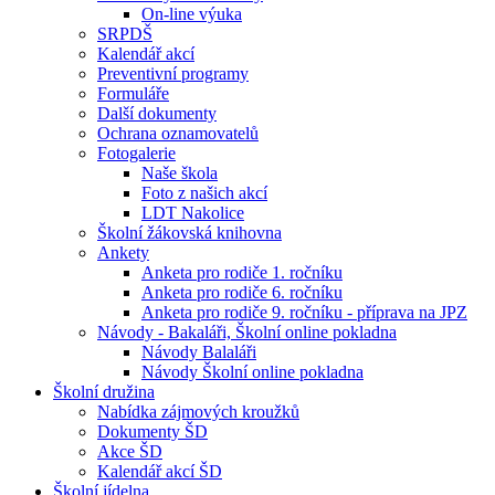
On-line výuka
SRPDŠ
Kalendář akcí
Preventivní programy
Formuláře
Další dokumenty
Ochrana oznamovatelů
Fotogalerie
Naše škola
Foto z našich akcí
LDT Nakolice
Školní žákovská knihovna
Ankety
Anketa pro rodiče 1. ročníku
Anketa pro rodiče 6. ročníku
Anketa pro rodiče 9. ročníku - příprava na JPZ
Návody - Bakaláři, Školní online pokladna
Návody Balaláři
Návody Školní online pokladna
Školní družina
Nabídka zájmových kroužků
Dokumenty ŠD
Akce ŠD
Kalendář akcí ŠD
Školní jídelna