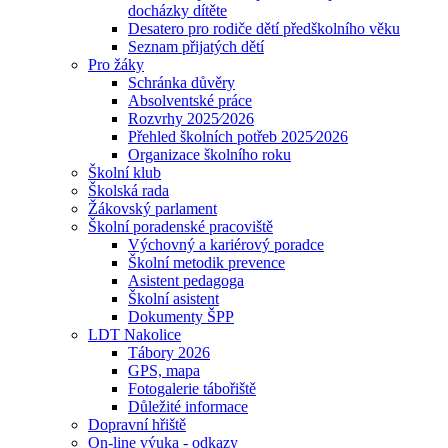
docházky dítěte
Desatero pro rodiče dětí předškolního věku
Seznam přijatých dětí
Pro žáky
Schránka důvěry
Absolventské práce
Rozvrhy 2025⁄2026
Přehled školních potřeb 2025⁄2026
Organizace školního roku
Školní klub
Školská rada
Žákovský parlament
Školní poradenské pracoviště
Výchovný a kariérový poradce
Školní metodik prevence
Asistent pedagoga
Školní asistent
Dokumenty ŠPP
LDT Nakolice
Tábory 2026
GPS, mapa
Fotogalerie tábořiště
Důležité informace
Dopravní hřiště
On-line výuka - odkazy