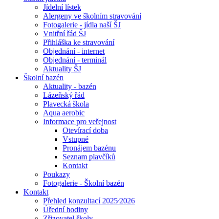
Jídelní lístek
Alergeny ve školním stravování
Fotogalerie - jídla naší ŠJ
Vnitřní řád ŠJ
Přihláška ke stravování
Objednání - internet
Objednání - terminál
Aktuality ŠJ
Školní bazén
Aktuality - bazén
Lázeňský řád
Plavecká škola
Aqua aerobic
Informace pro veřejnost
Otevírací doba
Vstupné
Pronájem bazénu
Seznam plavčíků
Kontakt
Poukazy
Fotogalerie - Školní bazén
Kontakt
Přehled konzultací 2025⁄2026
Úřední hodiny
Zřizovatel školy