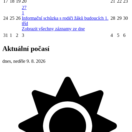
17
18
19
20
21
22
23
27
1
24
25
26
Informační schůzka s rodiči žáků budoucích 1.
28
29
30
tříd
Zobrazit všechny záznamy ze dne
31
1
2
3
4
5
6
Aktuální počasí
dnes, neděle 9. 8. 2026