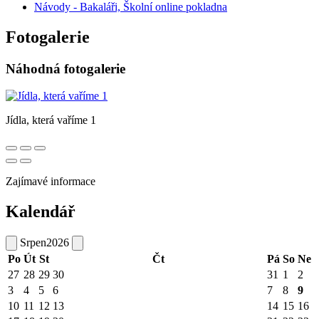
Návody - Bakaláři, Školní online pokladna
Fotogalerie
Náhodná fotogalerie
Jídla, která vaříme 1
Zajímavé informace
Kalendář
Srpen
2026
Po
Út
St
Čt
Pá
So
Ne
27
28
29
30
31
1
2
3
4
5
6
7
8
9
10
11
12
13
14
15
16