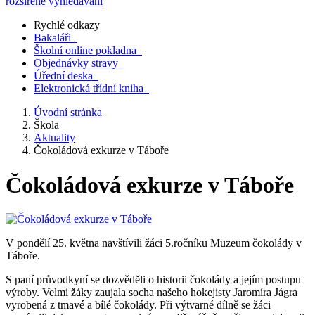
rozšířené vyhledávání
Rychlé odkazy
Bakaláři
Školní online pokladna
Objednávky stravy
Úřední deska
Elektronická třídní kniha
Úvodní stránka
Škola
Aktuality
Čokoládová exkurze v Táboře
Čokoládová exkurze v Táboře
V pondělí 25. května navštívili žáci 5.ročníku Muzeum čokolády v
Táboře.
S paní průvodkyní se dozvěděli o historii čokolády a jejím postupu
výroby. Velmi žáky zaujala socha našeho hokejisty Jaromíra Jágra
vyrobená z tmavé a bílé čokolády. Při výtvarné dílně se žáci