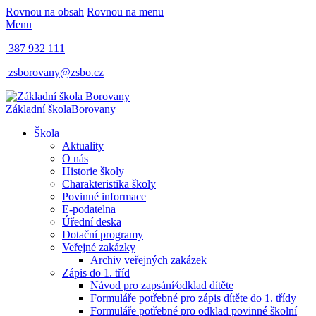
Rovnou na obsah
Rovnou na menu
Menu
387 932 111
zsborovany@zsbo.cz
Základní škola
Borovany
Škola
Aktuality
O nás
Historie školy
Charakteristika školy
Povinné informace
E-podatelna
Úřední deska
Dotační programy
Veřejné zakázky
Archiv veřejných zakázek
Zápis do 1. tříd
Návod pro zapsání⁄odklad dítěte
Formuláře potřebné pro zápis dítěte do 1. třídy
Formuláře potřebné pro odklad povinné školní