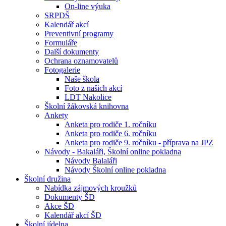
On-line výuka
SRPDŠ
Kalendář akcí
Preventivní programy
Formuláře
Další dokumenty
Ochrana oznamovatelů
Fotogalerie
Naše škola
Foto z našich akcí
LDT Nakolice
Školní žákovská knihovna
Ankety
Anketa pro rodiče 1. ročníku
Anketa pro rodiče 6. ročníku
Anketa pro rodiče 9. ročníku - příprava na JPZ
Návody - Bakaláři, Školní online pokladna
Návody Balaláři
Návody Školní online pokladna
Školní družina
Nabídka zájmových kroužků
Dokumenty ŠD
Akce ŠD
Kalendář akcí ŠD
Školní jídelna