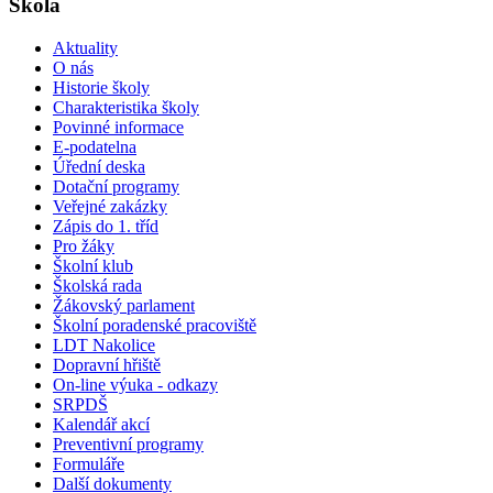
Škola
Aktuality
O nás
Historie školy
Charakteristika školy
Povinné informace
E-podatelna
Úřední deska
Dotační programy
Veřejné zakázky
Zápis do 1. tříd
Pro žáky
Školní klub
Školská rada
Žákovský parlament
Školní poradenské pracoviště
LDT Nakolice
Dopravní hřiště
On-line výuka - odkazy
SRPDŠ
Kalendář akcí
Preventivní programy
Formuláře
Další dokumenty