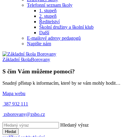
Telefonní seznam školy
1. stupeň
2. stupeň
Ředitelství
Školní družiny a školní klub
Další
E-mailové adresy pedagogů
Napište nám
Základní škola
Borovany
S čím Vám můžeme pomoci?
Snadný přístup k informacím, které by se vám mohly hodit…
Mapa webu
387 932 111
zsborovany@zsbo.cz
Hledaný výraz
Hledat