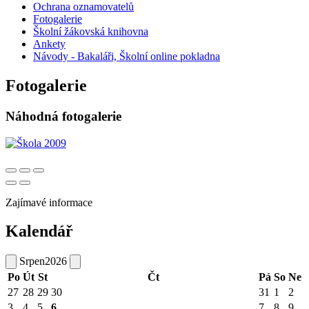
Ochrana oznamovatelů
Fotogalerie
Školní žákovská knihovna
Ankety
Návody - Bakaláři, Školní online pokladna
Fotogalerie
Náhodná fotogalerie
Zajímavé informace
Kalendář
Srpen
2026
Po
Út
St
Čt
Pá
So
Ne
27
28
29
30
31
1
2
3
4
5
6
7
8
9