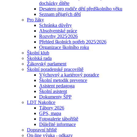
docházky dítěte
Desatero pro rodiče dětí předškolního věku
Seznam přijatých dětí
Pro žáky
Schránka důvěry
Absolventské práce
Rozvrhy 2025⁄2026
Přehled školních potřeb 2025⁄2026
Organizace školního roku
Školní klub
Školská rada
Žákovský parlament
Školní poradenské pracoviště
Výchovný a kariérový poradce
Školní metodik prevence
Asistent pedagoga
Školní asistent
Dokumenty ŠPP
LDT Nakolice
Tábory 2026
GPS, mapa
Fotogalerie tábořiště
Důležité informace
Dopravní hřiště
On-line výuka - odkazy