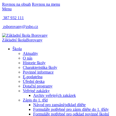
Rovnou na obsah
Rovnou na menu
Menu
387 932 111
zsborovany@zsbo.cz
Základní škola
Borovany
Škola
Aktuality
O nás
Historie školy
Charakteristika školy
Povinné informace
E-podatelna
Úřední deska
Dotační programy
Veřejné zakázky
Archiv veřejných zakázek
Zápis do 1. tříd
Návod pro zapsání⁄odklad dítěte
Formuláře potřebné pro zápis dítěte do 1. třídy
Formuláře potřebné pro odklad povinné školní