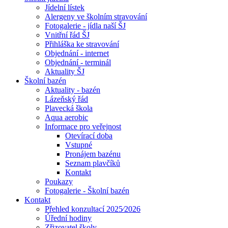
Jídelní lístek
Alergeny ve školním stravování
Fotogalerie - jídla naší ŠJ
Vnitřní řád ŠJ
Přihláška ke stravování
Objednání - internet
Objednání - terminál
Aktuality ŠJ
Školní bazén
Aktuality - bazén
Lázeňský řád
Plavecká škola
Aqua aerobic
Informace pro veřejnost
Otevírací doba
Vstupné
Pronájem bazénu
Seznam plavčíků
Kontakt
Poukazy
Fotogalerie - Školní bazén
Kontakt
Přehled konzultací 2025⁄2026
Úřední hodiny
Zřizovatel školy