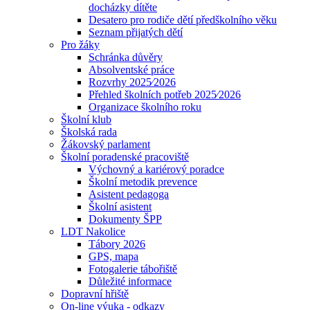
docházky dítěte
Desatero pro rodiče dětí předškolního věku
Seznam přijatých dětí
Pro žáky
Schránka důvěry
Absolventské práce
Rozvrhy 2025⁄2026
Přehled školních potřeb 2025⁄2026
Organizace školního roku
Školní klub
Školská rada
Žákovský parlament
Školní poradenské pracoviště
Výchovný a kariérový poradce
Školní metodik prevence
Asistent pedagoga
Školní asistent
Dokumenty ŠPP
LDT Nakolice
Tábory 2026
GPS, mapa
Fotogalerie tábořiště
Důležité informace
Dopravní hřiště
On-line výuka - odkazy