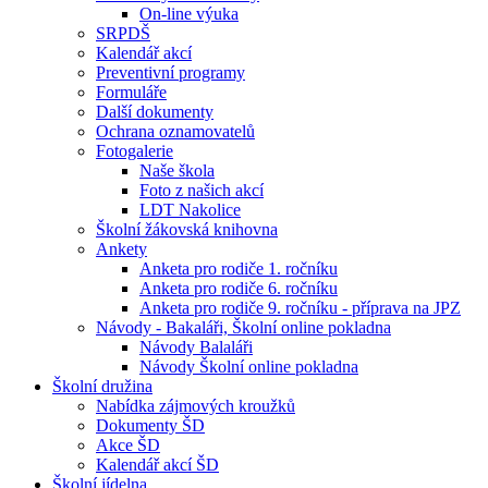
On-line výuka
SRPDŠ
Kalendář akcí
Preventivní programy
Formuláře
Další dokumenty
Ochrana oznamovatelů
Fotogalerie
Naše škola
Foto z našich akcí
LDT Nakolice
Školní žákovská knihovna
Ankety
Anketa pro rodiče 1. ročníku
Anketa pro rodiče 6. ročníku
Anketa pro rodiče 9. ročníku - příprava na JPZ
Návody - Bakaláři, Školní online pokladna
Návody Balaláři
Návody Školní online pokladna
Školní družina
Nabídka zájmových kroužků
Dokumenty ŠD
Akce ŠD
Kalendář akcí ŠD
Školní jídelna