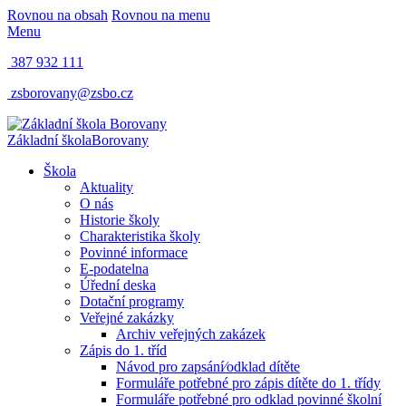
Rovnou na obsah
Rovnou na menu
Menu
387 932 111
zsborovany@zsbo.cz
Základní škola
Borovany
Škola
Aktuality
O nás
Historie školy
Charakteristika školy
Povinné informace
E-podatelna
Úřední deska
Dotační programy
Veřejné zakázky
Archiv veřejných zakázek
Zápis do 1. tříd
Návod pro zapsání⁄odklad dítěte
Formuláře potřebné pro zápis dítěte do 1. třídy
Formuláře potřebné pro odklad povinné školní