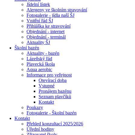
Jídelní lístek
Alergeny ve školním stravování
Fotogalerie - jídla naší ŠJ
Vnitřní řád ŠJ
Přihláška ke stravování
Objednání - internet
Objednání - terminál
Aktuality ŠJ
Školní bazén
Aktuality - bazén
Lázeňský řád
Plavecká škola
Aqua aerobic
Informace pro veřejnost
Otevírací doba
Vstupné
Pronájem bazénu
Seznam plavčíků
Kontakt
Poukazy
Fotogalerie - Školní bazén
Kontakt
Přehled konzultací 2025⁄2026
Úřední hodiny
Zřizovatel školy