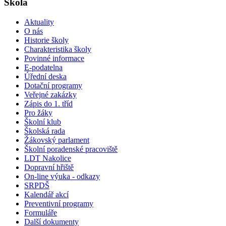
Škola
Aktuality
O nás
Historie školy
Charakteristika školy
Povinné informace
E-podatelna
Úřední deska
Dotační programy
Veřejné zakázky
Zápis do 1. tříd
Pro žáky
Školní klub
Školská rada
Žákovský parlament
Školní poradenské pracoviště
LDT Nakolice
Dopravní hřiště
On-line výuka - odkazy
SRPDŠ
Kalendář akcí
Preventivní programy
Formuláře
Další dokumenty