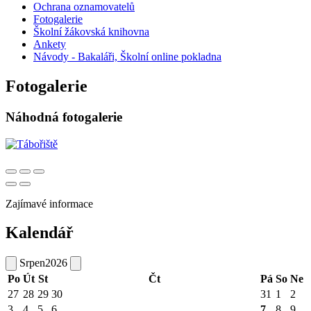
Ochrana oznamovatelů
Fotogalerie
Školní žákovská knihovna
Ankety
Návody - Bakaláři, Školní online pokladna
Fotogalerie
Náhodná fotogalerie
Zajímavé informace
Kalendář
Srpen
2026
Po
Út
St
Čt
Pá
So
Ne
27
28
29
30
31
1
2
3
4
5
6
7
8
9