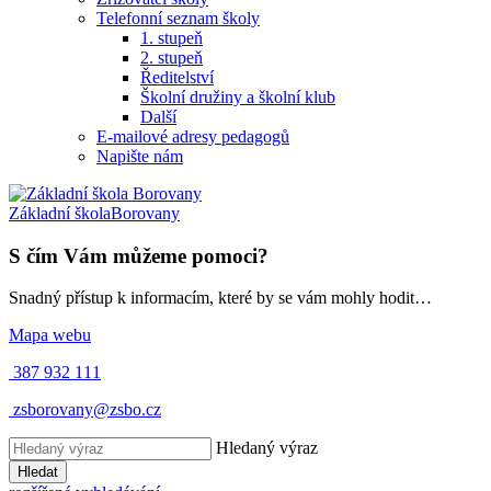
Telefonní seznam školy
1. stupeň
2. stupeň
Ředitelství
Školní družiny a školní klub
Další
E-mailové adresy pedagogů
Napište nám
Základní škola
Borovany
S čím Vám můžeme pomoci?
Snadný přístup k informacím, které by se vám mohly hodit…
Mapa webu
387 932 111
zsborovany@zsbo.cz
Hledaný výraz
Hledat