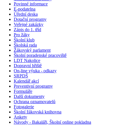
Povinné informace
E-podatelna
Úřední deska
Dotační programy
Veřejné zakázky
Zápis do 1. tříd
Pro žáky
Školní klub
Školská rada
Žákovský parlament
Školní poradenské pracoviště
LDT Nakolice
Dopravní hřiště
On-line výuka - odkazy
SRPDŠ
Kalendář akcí
Preventivní programy
Formuláře
Další dokumenty
Ochrana oznamovatelů
Fotogalerie
Školní žákovská knihovna
Ankety
Návody - Bakaláři, Školní online pokladna