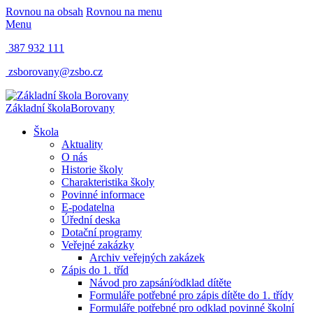
Rovnou na obsah
Rovnou na menu
Menu
387 932 111
zsborovany@zsbo.cz
Základní škola
Borovany
Škola
Aktuality
O nás
Historie školy
Charakteristika školy
Povinné informace
E-podatelna
Úřední deska
Dotační programy
Veřejné zakázky
Archiv veřejných zakázek
Zápis do 1. tříd
Návod pro zapsání⁄odklad dítěte
Formuláře potřebné pro zápis dítěte do 1. třídy
Formuláře potřebné pro odklad povinné školní