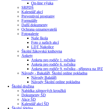
On-line výuka
SRPDŠ
Kalendář akcí
Preventivní programy
Formuláře
Další dokumenty
Ochrana oznamovatelů
Fotogalerie
Naše škola
Foto z našich akcí
LDT Nakolice
Školní žákovská knihovna
Ankety
Anketa pro rodiče 1. ročníku
Anketa pro rodiče 6. ročníku
Anketa pro rodiče 9. ročníku - příprava na JPZ
Návody - Bakaláři, Školní online pokladna
Návody Balaláři
Návody Školní online pokladna
Školní družina
Nabídka zájmových kroužků
Dokumenty ŠD
Akce ŠD
Kalendář akcí ŠD
Školní jídelna