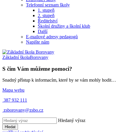
Telefonní seznam školy
1. stupeň
2. stupeň
Ředitelství
Školní družiny a školní klub
Další
E-mailové adresy pedagogů
Napište nám
Základní škola
Borovany
S čím Vám můžeme pomoci?
Snadný přístup k informacím, které by se vám mohly hodit…
Mapa webu
387 932 111
zsborovany@zsbo.cz
Hledaný výraz
Hledat