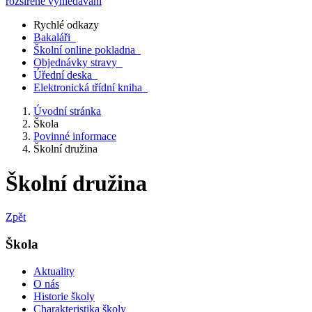
rozšířené vyhledávání
Rychlé odkazy
Bakaláři
Školní online pokladna
Objednávky stravy
Úřední deska
Elektronická třídní kniha
Úvodní stránka
Škola
Povinné informace
Školní družina
Školní družina
Zpět
Škola
Aktuality
O nás
Historie školy
Charakteristika školy