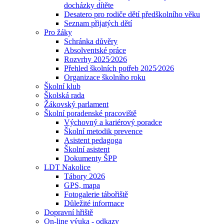
docházky dítěte
Desatero pro rodiče dětí předškolního věku
Seznam přijatých dětí
Pro žáky
Schránka důvěry
Absolventské práce
Rozvrhy 2025⁄2026
Přehled školních potřeb 2025⁄2026
Organizace školního roku
Školní klub
Školská rada
Žákovský parlament
Školní poradenské pracoviště
Výchovný a kariérový poradce
Školní metodik prevence
Asistent pedagoga
Školní asistent
Dokumenty ŠPP
LDT Nakolice
Tábory 2026
GPS, mapa
Fotogalerie tábořiště
Důležité informace
Dopravní hřiště
On-line výuka - odkazy