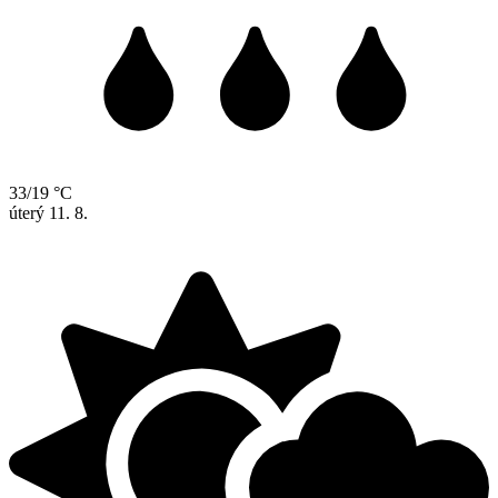
33/19 °C
úterý
11. 8.