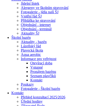
Jídelní lístek
Alergeny ve školním stravování
Fotogalerie - jídla naší ŠJ
Vnitřní řád ŠJ
Přihláška ke stravování
Objednání - internet
Objednání - terminál
Aktuality ŠJ
Školní bazén
Aktuality - bazén
Lázeňský řád
Plavecká škola
Aqua aerobic
Informace pro veřejnost
Otevírací doba
Vstupné
Pronájem bazénu
Seznam plavčíků
Kontakt
Poukazy
Fotogalerie - Školní bazén
Kontakt
Přehled konzultací 2025⁄2026
Úřední hodiny
Zřizovatel školy