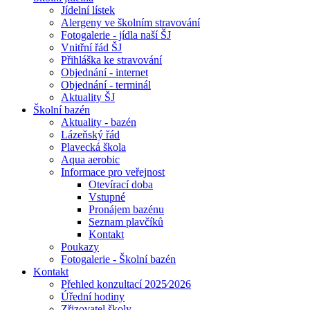
Jídelní lístek
Alergeny ve školním stravování
Fotogalerie - jídla naší ŠJ
Vnitřní řád ŠJ
Přihláška ke stravování
Objednání - internet
Objednání - terminál
Aktuality ŠJ
Školní bazén
Aktuality - bazén
Lázeňský řád
Plavecká škola
Aqua aerobic
Informace pro veřejnost
Otevírací doba
Vstupné
Pronájem bazénu
Seznam plavčíků
Kontakt
Poukazy
Fotogalerie - Školní bazén
Kontakt
Přehled konzultací 2025⁄2026
Úřední hodiny
Zřizovatel školy