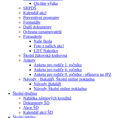
On-line výuka
SRPDŠ
Kalendář akcí
Preventivní programy
Formuláře
Další dokumenty
Ochrana oznamovatelů
Fotogalerie
Naše škola
Foto z našich akcí
LDT Nakolice
Školní žákovská knihovna
Ankety
Anketa pro rodiče 1. ročníku
Anketa pro rodiče 6. ročníku
Anketa pro rodiče 9. ročníku - příprava na JPZ
Návody - Bakaláři, Školní online pokladna
Návody Balaláři
Návody Školní online pokladna
Školní družina
Nabídka zájmových kroužků
Dokumenty ŠD
Akce ŠD
Kalendář akcí ŠD
Školní jídelna