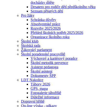
docházky dítěte
Desatero pro rodiče dětí předškolního věku
Seznam přijatých dětí
Pro žáky
Schránka důvěry
Absolventské práce
Rozvrhy 2025⁄2026
Přehled školních potřeb 2025⁄2026
Organizace školního roku
Školní klub
Školská rada
Žákovský parlament
Školní poradenské pracoviště
Výchovný a kariérový poradce
Školní metodik prevence
Asistent pedagoga
Školní asistent
Dokumenty ŠPP
LDT Nakolice
Tábory 2026
GPS, mapa
Fotogalerie tábořiště
Důležité informace
Dopravní hřiště
On-line výuka - odkazy