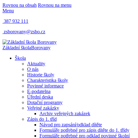
Rovnou na obsah
Rovnou na menu
Menu
387 932 111
zsborovany@zsbo.cz
Základní škola
Borovany
Škola
Aktuality
O nás
Historie školy
Charakteristika školy
Povinné informace
E-podatelna
Úřední deska
Dotační programy
Veřejné zakázky
Archiv veřejných zakázek
Zápis do 1. tříd
Návod pro zapsání⁄odklad dítěte
Formuláře potřebné pro zápis dítěte do 1. třídy
Formuláře potřebné pro odklad povinné školní