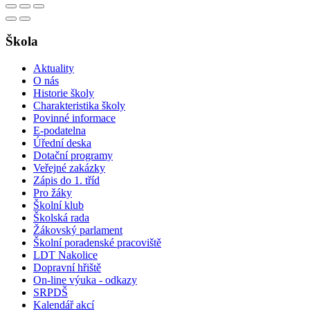
Škola
Aktuality
O nás
Historie školy
Charakteristika školy
Povinné informace
E-podatelna
Úřední deska
Dotační programy
Veřejné zakázky
Zápis do 1. tříd
Pro žáky
Školní klub
Školská rada
Žákovský parlament
Školní poradenské pracoviště
LDT Nakolice
Dopravní hřiště
On-line výuka - odkazy
SRPDŠ
Kalendář akcí