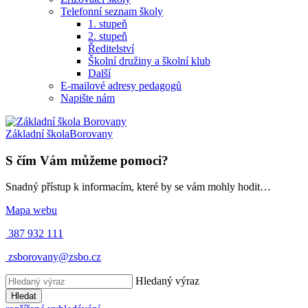
Telefonní seznam školy
1. stupeň
2. stupeň
Ředitelství
Školní družiny a školní klub
Další
E-mailové adresy pedagogů
Napište nám
Základní škola
Borovany
S čím Vám můžeme pomoci?
Snadný přístup k informacím, které by se vám mohly hodit…
Mapa webu
387 932 111
zsborovany@zsbo.cz
Hledaný výraz
Hledat