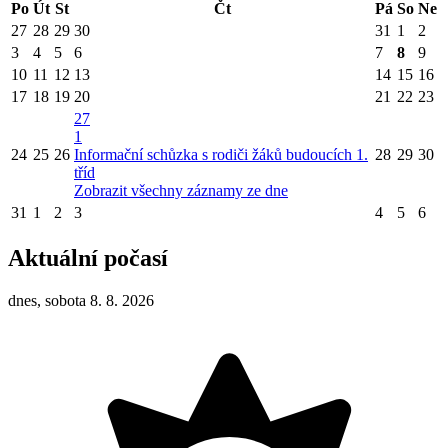
Po
Út
St
Čt
Pá
So
Ne
27
28
29
30
31
1
2
3
4
5
6
7
8
9
10
11
12
13
14
15
16
17
18
19
20
21
22
23
27
1
24
25
26
Informační schůzka s rodiči žáků budoucích 1.
28
29
30
tříd
Zobrazit všechny záznamy ze dne
31
1
2
3
4
5
6
Aktuální počasí
dnes, sobota 8. 8. 2026