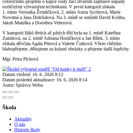
celoročního projektu o kapce vody žáci ztvárnili zajímavé nápady
rozličnými výtvarnými technikami. V první kategorii získala
1. místo Veronika Žemličková, 2. místo Aneta Sychrová, Marie
Novotná a Jana Doležalová. Na 3. místě se umístili David Koliha,
Jakub Matuška a Dorothea Veberová.
V kategorii žáků třetích až pátých tříd byla na 1. místě Kateřina
Zaimlová, na 2. místě Adriana Horáčková a Jan Bílek. 3. místo
získala děvčata Agáta Pitrová a Valerie Čutková. Všem vítězům
blahopřejeme, děkujeme za krásné obrázky a přejeme další úspěchy.
Mgr. Petra Plchová
Datum vložení:
16. 6. 2026 8:12
Datum poslední aktualizace:
16. 6. 2026 8:14
Autor:
Správce Webu
Škola
Aktuality
O nás
Historie školy