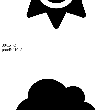
30/15 °C
pondělí
10. 8.