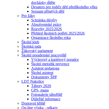
docházky dítěte
Desatero pro rodiče dětí předškolního věku
Seznam přijatých dětí
Pro žáky
Schránka důvěry
Absolventské práce
Rozvrhy 2025⁄2026
Přehled školních potřeb 2025⁄2026
Organizace školního roku
Školní klub
Školská rada
Žákovský parlament
Školní poradenské pracoviště
Výchovný a kariérový poradce
Školní metodik prevence
Asistent pedagoga
Školní asistent
Dokumenty ŠPP
LDT Nakolice
Tábory 2026
GPS, mapa
Fotogalerie tábořiště
Důležité informace
Dopravní hřiště
On-line výuka - odkazy