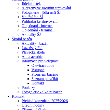
Jídelní lístek
Alergeny ve školním stravování
Fotogalerie - jídla naší ŠJ
Vnitřní řád ŠJ
Přihláška ke stravování
Objednání - internet
Objednání - terminál
Aktuality ŠJ
Školní bazén
Aktuality - bazén
Lázeňský řád
Plavecká škola
Aqua aerobic
Informace pro veřejnost
Otevírací doba
Vstupné
Pronájem bazénu
Seznam plavčíků
Kontakt
Poukazy
Fotogalerie - Školní bazén
Kontakt
Přehled konzultací 2025⁄2026
Úřední hodiny
Zřizovatel školy