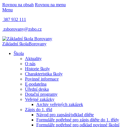
Rovnou na obsah
Rovnou na menu
Menu
387 932 111
zsborovany@zsbo.cz
Základní škola
Borovany
Škola
Aktuality
O nás
Historie školy
Charakteristika školy
Povinné informace
E-podatelna
Úřední deska
Dotační programy
Veřejné zakázky
Archiv veřejných zakázek
Zápis do 1. tříd
Návod pro zapsání⁄odklad dítěte
Formuláře potřebné pro zápis dítěte do 1. třídy
Formuláře potřebné pro odklad povinné školní