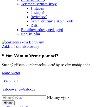
Telefonní seznam školy
1. stupeň
2. stupeň
Ředitelství
Školní družiny a školní klub
Další
E-mailové adresy pedagogů
Napište nám
Základní škola
Borovany
S čím Vám můžeme pomoci?
Snadný přístup k informacím, které by se vám mohly hodit…
Mapa webu
387 932 111
zsborovany@zsbo.cz
Hledaný výraz
Hledat