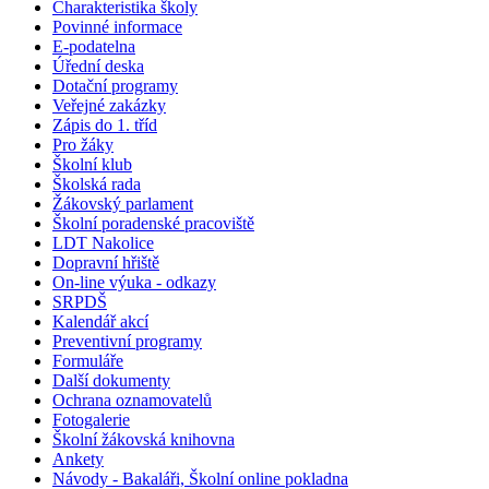
Charakteristika školy
Povinné informace
E-podatelna
Úřední deska
Dotační programy
Veřejné zakázky
Zápis do 1. tříd
Pro žáky
Školní klub
Školská rada
Žákovský parlament
Školní poradenské pracoviště
LDT Nakolice
Dopravní hřiště
On-line výuka - odkazy
SRPDŠ
Kalendář akcí
Preventivní programy
Formuláře
Další dokumenty
Ochrana oznamovatelů
Fotogalerie
Školní žákovská knihovna
Ankety
Návody - Bakaláři, Školní online pokladna