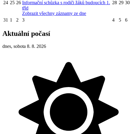
24
25
26
Informační schůzka s rodiči žáků budoucích 1.
28
29
30
tříd
Zobrazit všechny záznamy ze dne
31
1
2
3
4
5
6
Aktuální počasí
dnes, sobota 8. 8. 2026