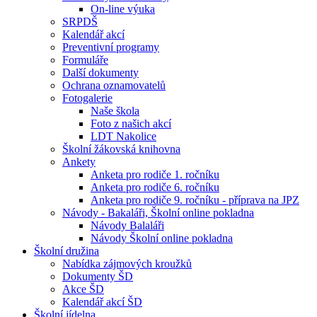
On-line výuka
SRPDŠ
Kalendář akcí
Preventivní programy
Formuláře
Další dokumenty
Ochrana oznamovatelů
Fotogalerie
Naše škola
Foto z našich akcí
LDT Nakolice
Školní žákovská knihovna
Ankety
Anketa pro rodiče 1. ročníku
Anketa pro rodiče 6. ročníku
Anketa pro rodiče 9. ročníku - příprava na JPZ
Návody - Bakaláři, Školní online pokladna
Návody Balaláři
Návody Školní online pokladna
Školní družina
Nabídka zájmových kroužků
Dokumenty ŠD
Akce ŠD
Kalendář akcí ŠD
Školní jídelna