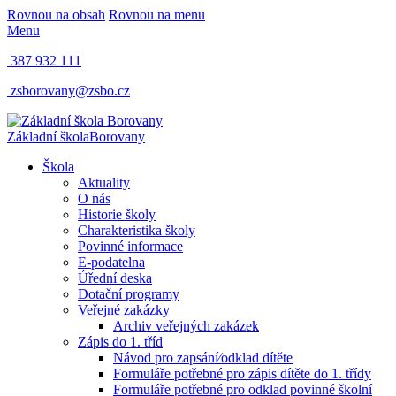
Rovnou na obsah
Rovnou na menu
Menu
387 932 111
zsborovany@zsbo.cz
Základní škola
Borovany
Škola
Aktuality
O nás
Historie školy
Charakteristika školy
Povinné informace
E-podatelna
Úřední deska
Dotační programy
Veřejné zakázky
Archiv veřejných zakázek
Zápis do 1. tříd
Návod pro zapsání⁄odklad dítěte
Formuláře potřebné pro zápis dítěte do 1. třídy
Formuláře potřebné pro odklad povinné školní