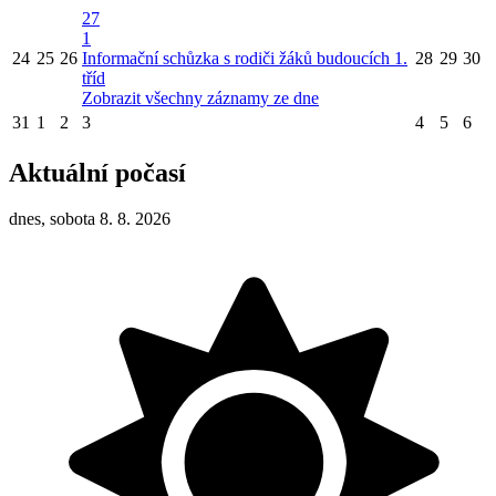
27
1
24
25
26
Informační schůzka s rodiči žáků budoucích 1.
28
29
30
tříd
Zobrazit všechny záznamy ze dne
31
1
2
3
4
5
6
Aktuální počasí
dnes, sobota 8. 8. 2026