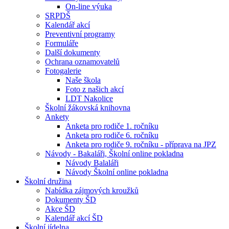
On-line výuka
SRPDŠ
Kalendář akcí
Preventivní programy
Formuláře
Další dokumenty
Ochrana oznamovatelů
Fotogalerie
Naše škola
Foto z našich akcí
LDT Nakolice
Školní žákovská knihovna
Ankety
Anketa pro rodiče 1. ročníku
Anketa pro rodiče 6. ročníku
Anketa pro rodiče 9. ročníku - příprava na JPZ
Návody - Bakaláři, Školní online pokladna
Návody Balaláři
Návody Školní online pokladna
Školní družina
Nabídka zájmových kroužků
Dokumenty ŠD
Akce ŠD
Kalendář akcí ŠD
Školní jídelna