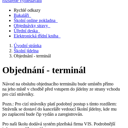
rozšířené vyhledávání
Rychlé odkazy
Bakaláři
Školní online pokladna
Objednávky stravy
Úřední deska
Elektronická třídní kniha
Úvodní stránka
Školní jídelna
Objednání - terminál
Objednání - terminál
Návod na obsluhu objednacího terminálu bude umístěn přímo
na jeho místě v chodbě před vstupem do jídelny ze strany vchodu
pro cizí strávníky.
Pozn.: Pro cizí strávníky platí podobný postup s tímto rozdílem:
Strávník se dostaví do kanceláře vedoucí školní jídelny, kde mu
po zaplacení bude čip vydán a zaregistrován.
Pro naši školu dodává systém plzeňská firma VIS. Podrobnější