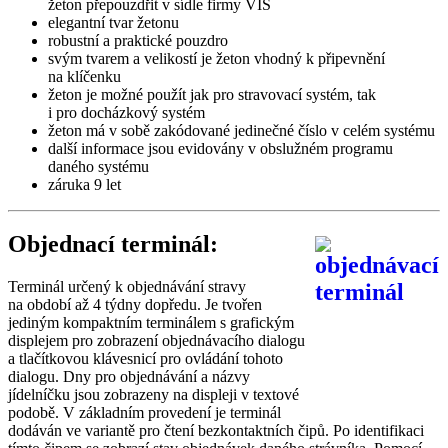
žeton přepouzdřit v sídle firmy VIS
elegantní tvar žetonu
robustní a praktické pouzdro
svým tvarem a velikostí je žeton vhodný k připevnění
na klíčenku
žeton je možné použít jak pro stravovací systém, tak
i pro docházkový systém
žeton má v sobě zakódované jedinečné číslo v celém systému
další informace jsou evidovány v obslužném programu
daného systému
záruka 9 let
Objednací terminál:
Terminál určený k objednávání stravy
na období až 4 týdny dopředu. Je tvořen
jediným kompaktním terminálem s grafickým
displejem pro zobrazení objednávacího dialogu
a tlačítkovou klávesnicí pro ovládání tohoto
dialogu. Dny pro objednávání a názvy
jídelníčku jsou zobrazeny na displeji v textové
podobě. V základním provedení je terminál
dodáván ve variantě pro čtení bezkontaktních čipů. Po identifikaci