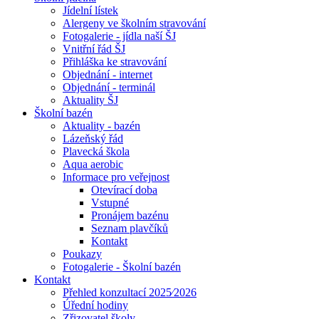
Jídelní lístek
Alergeny ve školním stravování
Fotogalerie - jídla naší ŠJ
Vnitřní řád ŠJ
Přihláška ke stravování
Objednání - internet
Objednání - terminál
Aktuality ŠJ
Školní bazén
Aktuality - bazén
Lázeňský řád
Plavecká škola
Aqua aerobic
Informace pro veřejnost
Otevírací doba
Vstupné
Pronájem bazénu
Seznam plavčíků
Kontakt
Poukazy
Fotogalerie - Školní bazén
Kontakt
Přehled konzultací 2025⁄2026
Úřední hodiny
Zřizovatel školy