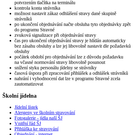
potvrzením tlačítka na terminálu
kontrola konta strávníka
možnost nastavit zákaz odhlášení stravy dané skupině
strávníků
po ukončení objednávání načte obsluha tyto objednávky zpět
do programu Stravné
zvuková signalizace při objednávání stravy
čas pro ukončení objednávání stravy je hlídán automaticky
bez zásahu obsluhy a lze jej libovolně nastavit dle požadavků
obsluhy
počátek období pro objednávání lze z důvodu požadavku
na včasné normování stravy libovolně posunout
snížení styku personálu jídelny se strávníky
časová úspora při zpracování přihlášek a odhlášek strávníků
nahrání i vyhodnocení dat lze v programu Stravné zcela
zautomatizovat
Školní jídelna
Jídelní lístek
Alergeny ve školním stravování
Fotogalerie - jídla naší ŠJ
Vnitřní řád ŠJ
Přihláška ke stravování
Objednání - internet