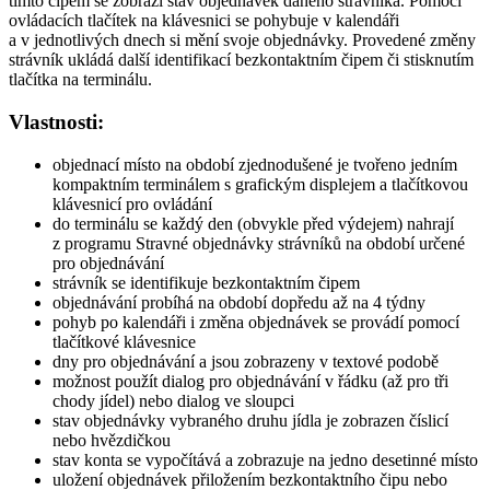
tímto čipem se zobrazí stav objednávek daného strávníka. Pomocí
ovládacích tlačítek na klávesnici se pohybuje v kalendáři
a v jednotlivých dnech si mění svoje objednávky. Provedené změny
strávník ukládá další identifikací bezkontaktním čipem či stisknutím
tlačítka na terminálu.
Vlastnosti:
objednací místo na období zjednodušené je tvořeno jedním
kompaktním terminálem s grafickým displejem a tlačítkovou
klávesnicí pro ovládání
do terminálu se každý den (obvykle před výdejem) nahrají
z programu Stravné objednávky strávníků na období určené
pro objednávání
strávník se identifikuje bezkontaktním čipem
objednávání probíhá na období dopředu až na 4 týdny
pohyb po kalendáři i změna objednávek se provádí pomocí
tlačítkové klávesnice
dny pro objednávání a jsou zobrazeny v textové podobě
možnost použít dialog pro objednávání v řádku (až pro tři
chody jídel) nebo dialog ve sloupci
stav objednávky vybraného druhu jídla je zobrazen číslicí
nebo hvězdičkou
stav konta se vypočítává a zobrazuje na jedno desetinné místo
uložení objednávek přiložením bezkontaktního čipu nebo