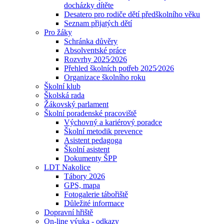
docházky dítěte
Desatero pro rodiče dětí předškolního věku
Seznam přijatých dětí
Pro žáky
Schránka důvěry
Absolventské práce
Rozvrhy 2025⁄2026
Přehled školních potřeb 2025⁄2026
Organizace školního roku
Školní klub
Školská rada
Žákovský parlament
Školní poradenské pracoviště
Výchovný a kariérový poradce
Školní metodik prevence
Asistent pedagoga
Školní asistent
Dokumenty ŠPP
LDT Nakolice
Tábory 2026
GPS, mapa
Fotogalerie tábořiště
Důležité informace
Dopravní hřiště
On-line výuka - odkazy