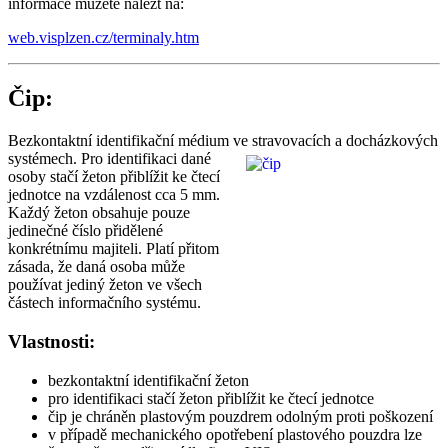
informace můžete nalézt na:
web.visplzen.cz/terminaly.htm
Čip:
Bezkontaktní identifikační médium ve stravovacích a docházkových
systémech. Pro identifikaci dané
osoby stačí žeton přiblížit ke čtecí
jednotce na vzdálenost cca 5 mm.
Každý žeton obsahuje pouze
jedinečné číslo přidělené
konkrétnímu majiteli. Platí přitom
zásada, že daná osoba může
používat jediný žeton ve všech
částech informačního systému.
Vlastnosti:
bezkontaktní identifikační žeton
pro identifikaci stačí žeton přiblížit ke čtecí jednotce
čip je chráněn plastovým pouzdrem odolným proti poškození
v případě mechanického opotřebení plastového pouzdra lze