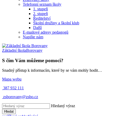
Telefonní seznam školy
1. stupeň
2. stupeň
Ředitelství
Školní družiny a školní klub
Další
E-mailové adresy pedagogů
Napište nám
Základní škola
Borovany
S čím Vám můžeme pomoci?
Snadný přístup k informacím, které by se vám mohly hodit…
Mapa webu
387 932 111
zsborovany@zsbo.cz
Hledaný výraz
Hledat