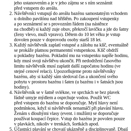
jeho ustanovením a je v jeho zájmu se s ním seznámit
před vstupem do areálu.
Návštěvníci vstupují do areálu bazénu samostatným vchodem
u dolního pavilónu nad hřištěm. Po zakoupení vstupenky
a po seznámení se s provozním řádem (na nástěnce
na chodbě) si každý zuje obuv, překročí lavičku a jde do šatny
(ženy vlevo, muži vpravo). Dětem do 10 let věku je vstup
dovolen pouze v doprovodu osoby starší 18 let.
Každý návštěvník zaplatí vstupné a zálohu na klíč, eventuálně
se prokáže platnou permanentní vstupenkou. Klíč obdrží
u pokladny bazénu. Pokladní mu na vstupenku napíše hodinu,
kdy musí svoji návštěvu ukončit. Při nedodržení časového
limitu návštěvník musí zaplatit další započatou hodinu (ve
stejné cenové relaci). Upozorňujeme proto návštěvníky
bazénu, aby si každý sám sledoval čas a ukončení svého
pobytu v prostoru bazénu i šaten (u bazénu i v šatnách jsou
hodiny).
Návštěvník se v šatně svlékne, ve sprchách se bez plavek
řádně umyje mýdlem a osprchuje vodou. Použít WC
před vstupem do bazénu se doporučuje. Mytí hlavy není
podmínkou, když si návštěvník nenamáčí při plavání hlavu.
Ženám s dlouhými vlasy (event. i mužům) se doporučuje
používat koupací čepice. Vstup do bazénu je povolen pouze
v plavkách, nikoliv v trenkách, šortkách apod.
Účastníci plavání se chovají ukázněně a disciplinovaně. Dbají