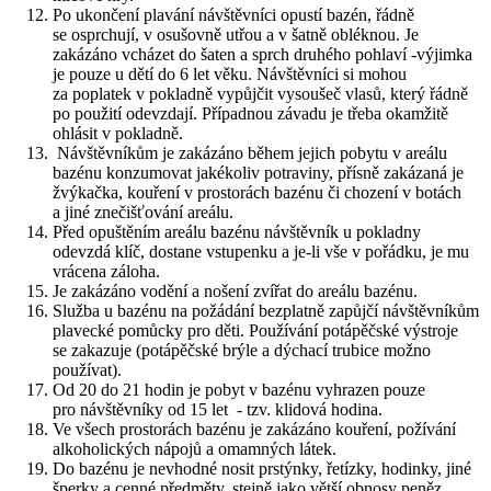
Po ukončení plavání návštěvníci opustí bazén, řádně
se osprchují, v osušovně utřou a v šatně obléknou. Je
zakázáno vcházet do šaten a sprch druhého pohlaví -výjimka
je pouze u dětí do 6 let věku. Návštěvníci si mohou
za poplatek v pokladně vypůjčit vysoušeč vlasů, který řádně
po použití odevzdají. Případnou závadu je třeba okamžitě
ohlásit v pokladně.
Návštěvníkům je zakázáno během jejich pobytu v areálu
bazénu konzumovat jakékoliv potraviny, přísně zakázaná je
žvýkačka, kouření v prostorách bazénu či chození v botách
a jiné znečišťování areálu.
Před opuštěním areálu bazénu návštěvník u pokladny
odevzdá klíč, dostane vstupenku a je-li vše v pořádku, je mu
vrácena záloha.
Je zakázáno vodění a nošení zvířat do areálu bazénu.
Služba u bazénu na požádání bezplatně zapůjčí návštěvníkům
plavecké pomůcky pro děti. Používání potápěčské výstroje
se zakazuje (potápěčské brýle a dýchací trubice možno
používat).
Od 20 do 21 hodin je pobyt v bazénu vyhrazen pouze
pro návštěvníky od 15 let - tzv. klidová hodina.
Ve všech prostorách bazénu je zakázáno kouření, požívání
alkoholických nápojů a omamných látek.
Do bazénu je nevhodné nosit prstýnky, řetízky, hodinky, jiné
šperky a cenné předměty, stejně jako větší obnosy peněz.