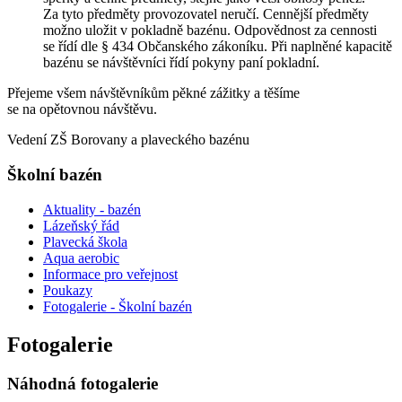
Za tyto předměty provozovatel neručí. Cennější předměty
možno uložit v pokladně bazénu. Odpovědnost za cennosti
se řídí dle § 434 Občanského zákoníku. Při naplněné kapacitě
bazénu se návštěvníci řídí pokyny paní pokladní.
Přejeme všem návštěvníkům pěkné zážitky a těšíme
se na opětovnou návštěvu.
Vedení ZŠ Borovany a plaveckého bazénu
Školní bazén
Aktuality - bazén
Lázeňský řád
Plavecká škola
Aqua aerobic
Informace pro veřejnost
Poukazy
Fotogalerie - Školní bazén
Fotogalerie
Náhodná fotogalerie