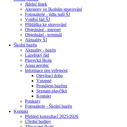
Jídelní lístek
Alergeny ve školním stravování
Fotogalerie - jídla naší ŠJ
Vnitřní řád ŠJ
Přihláška ke stravování
Objednání - internet
Objednání - terminál
Aktuality ŠJ
Školní bazén
Aktuality - bazén
Lázeňský řád
Plavecká škola
Aqua aerobic
Informace pro veřejnost
Otevírací doba
Vstupné
Pronájem bazénu
Seznam plavčíků
Kontakt
Poukazy
Fotogalerie - Školní bazén
Kontakt
Přehled konzultací 2025⁄2026
Úřední hodiny
Zřizovatel školy