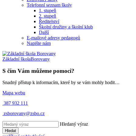
Telefonní seznam školy
1. stupeň
2. stupeň
Ředitelství
Školní družiny a školní klub
Další
E-mailové adresy pedagogů
Napište nám
Základní škola
Borovany
S čím Vám můžeme pomoci?
Snadný přístup k informacím, které by se vám mohly hodit…
Mapa webu
387 932 111
zsborovany@zsbo.cz
Hledaný výraz
Hledat