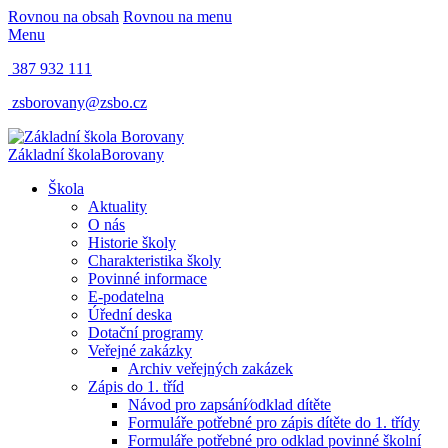
Rovnou na obsah
Rovnou na menu
Menu
387 932 111
zsborovany@zsbo.cz
Základní škola
Borovany
Škola
Aktuality
O nás
Historie školy
Charakteristika školy
Povinné informace
E-podatelna
Úřední deska
Dotační programy
Veřejné zakázky
Archiv veřejných zakázek
Zápis do 1. tříd
Návod pro zapsání⁄odklad dítěte
Formuláře potřebné pro zápis dítěte do 1. třídy
Formuláře potřebné pro odklad povinné školní