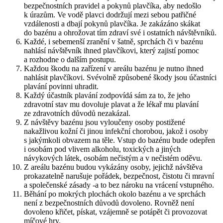
bezpečnostních pravidel a pokynů plavčíka, aby nedošlo
k úrazům. Ve vodě plavci dodržují mezi sebou patřičné
vzdálenosti a dbají pokynů plavčíka. Je zakázáno skákat
do bazénu a ohrožovat tím zdraví své i ostatních návštěvníků.
Každé, i sebemenší zranění v šatně, sprchách či v bazénu
nahlásí návštěvník ihned plavčíkovi, který zajistí pomoc
a rozhodne o dalším postupu.
Každou škodu na zařízení v areálu bazénu je nutno ihned
nahlásit plavčíkovi. Svévolně způsobené škody jsou účastníci
plavání povinni uhradit.
Každý účastník plavání zodpovídá sám za to, že jeho
zdravotní stav mu dovoluje plavat a že lékař mu plavání
ze zdravotních důvodů nezakázal.
Z návštěvy bazénu jsou vyloučeny osoby postižené
nakažlivou kožní či jinou infekční chorobou, jakož i osoby
s jakýmkoli obvazem na těle. Vstup do bazénu bude odepřen
i osobám pod vlivem alkoholu, toxických a jiných
návykových látek, osobám nečistým a v nečistém oděvu.
Z areálu bazénu budou vykázány osoby, jejichž návštěva
prokazatelně narušuje pořádek, bezpečnost, čistotu či mravní
a společenské zásady -a to bez nároku na vrácení vstupného.
Běhání po mokrých plochách okolo bazénu a ve sprchách
není z bezpečnostních důvodů dovoleno. Rovněž není
dovoleno křičet, pískat, vzájemně se potápět či provozovat
míčové hry.