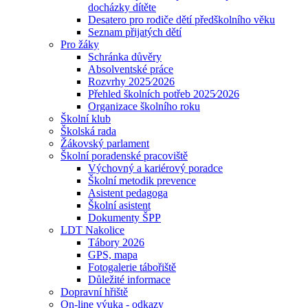
docházky dítěte
Desatero pro rodiče dětí předškolního věku
Seznam přijatých dětí
Pro žáky
Schránka důvěry
Absolventské práce
Rozvrhy 2025⁄2026
Přehled školních potřeb 2025⁄2026
Organizace školního roku
Školní klub
Školská rada
Žákovský parlament
Školní poradenské pracoviště
Výchovný a kariérový poradce
Školní metodik prevence
Asistent pedagoga
Školní asistent
Dokumenty ŠPP
LDT Nakolice
Tábory 2026
GPS, mapa
Fotogalerie tábořiště
Důležité informace
Dopravní hřiště
On-line výuka - odkazy