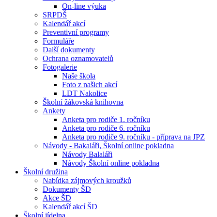
On-line výuka
SRPDŠ
Kalendář akcí
Preventivní programy
Formuláře
Další dokumenty
Ochrana oznamovatelů
Fotogalerie
Naše škola
Foto z našich akcí
LDT Nakolice
Školní žákovská knihovna
Ankety
Anketa pro rodiče 1. ročníku
Anketa pro rodiče 6. ročníku
Anketa pro rodiče 9. ročníku - příprava na JPZ
Návody - Bakaláři, Školní online pokladna
Návody Balaláři
Návody Školní online pokladna
Školní družina
Nabídka zájmových kroužků
Dokumenty ŠD
Akce ŠD
Kalendář akcí ŠD
Školní jídelna