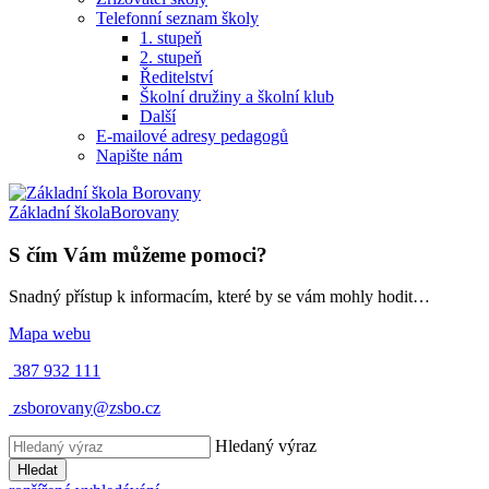
Telefonní seznam školy
1. stupeň
2. stupeň
Ředitelství
Školní družiny a školní klub
Další
E-mailové adresy pedagogů
Napište nám
Základní škola
Borovany
S čím Vám můžeme pomoci?
Snadný přístup k informacím, které by se vám mohly hodit…
Mapa webu
387 932 111
zsborovany@zsbo.cz
Hledaný výraz
Hledat