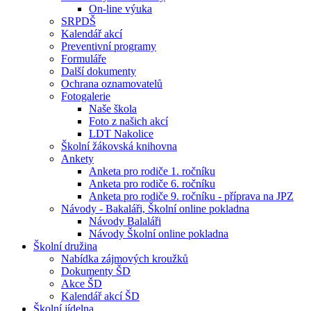
On-line výuka
SRPDŠ
Kalendář akcí
Preventivní programy
Formuláře
Další dokumenty
Ochrana oznamovatelů
Fotogalerie
Naše škola
Foto z našich akcí
LDT Nakolice
Školní žákovská knihovna
Ankety
Anketa pro rodiče 1. ročníku
Anketa pro rodiče 6. ročníku
Anketa pro rodiče 9. ročníku - příprava na JPZ
Návody - Bakaláři, Školní online pokladna
Návody Balaláři
Návody Školní online pokladna
Školní družina
Nabídka zájmových kroužků
Dokumenty ŠD
Akce ŠD
Kalendář akcí ŠD
Školní jídelna