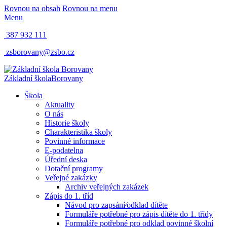
Rovnou na obsah
Rovnou na menu
Menu
387 932 111
zsborovany@zsbo.cz
Základní škola
Borovany
Škola
Aktuality
O nás
Historie školy
Charakteristika školy
Povinné informace
E-podatelna
Úřední deska
Dotační programy
Veřejné zakázky
Archiv veřejných zakázek
Zápis do 1. tříd
Návod pro zapsání⁄odklad dítěte
Formuláře potřebné pro zápis dítěte do 1. třídy
Formuláře potřebné pro odklad povinné školní