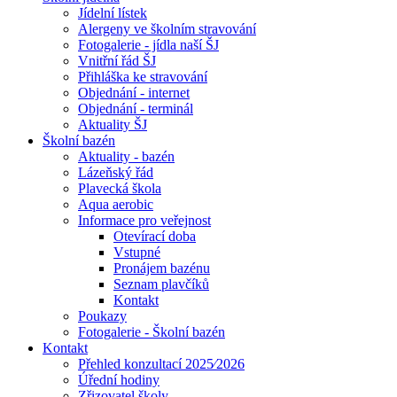
Jídelní lístek
Alergeny ve školním stravování
Fotogalerie - jídla naší ŠJ
Vnitřní řád ŠJ
Přihláška ke stravování
Objednání - internet
Objednání - terminál
Aktuality ŠJ
Školní bazén
Aktuality - bazén
Lázeňský řád
Plavecká škola
Aqua aerobic
Informace pro veřejnost
Otevírací doba
Vstupné
Pronájem bazénu
Seznam plavčíků
Kontakt
Poukazy
Fotogalerie - Školní bazén
Kontakt
Přehled konzultací 2025⁄2026
Úřední hodiny
Zřizovatel školy