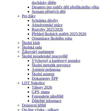
docházky dítěte
Desatero pro rodiče dětí předškolního věku
Seznam přijatých dětí
Pro žáky
Schránka důvěry
Absolventské práce
Rozvrhy 2025⁄2026
Přehled školních potřeb 2025⁄2026
Organizace školního roku
Školní klub
Školská rada
Žákovský parlament
Školní poradenské pracoviště
Výchovný a kariérový poradce
Školní metodik prevence
Asistent pedagoga
Školní asistent
Dokumenty ŠPP
LDT Nakolice
Tábory 2026
GPS, mapa
Fotogalerie tábořiště
Důležité informace
Dopravní hřiště
On-line výuka - odkazy