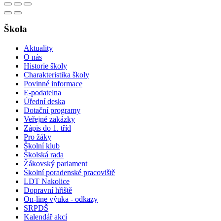
Škola
Aktuality
O nás
Historie školy
Charakteristika školy
Povinné informace
E-podatelna
Úřední deska
Dotační programy
Veřejné zakázky
Zápis do 1. tříd
Pro žáky
Školní klub
Školská rada
Žákovský parlament
Školní poradenské pracoviště
LDT Nakolice
Dopravní hřiště
On-line výuka - odkazy
SRPDŠ
Kalendář akcí