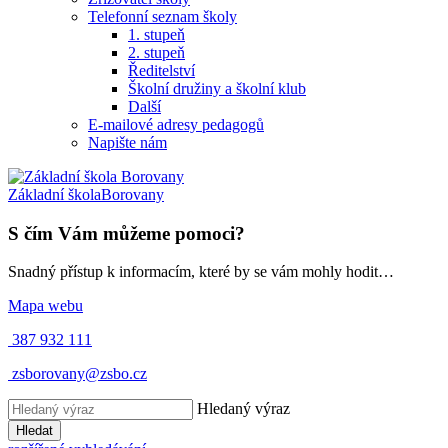
Telefonní seznam školy
1. stupeň
2. stupeň
Ředitelství
Školní družiny a školní klub
Další
E-mailové adresy pedagogů
Napište nám
Základní škola
Borovany
S čím Vám můžeme pomoci?
Snadný přístup k informacím, které by se vám mohly hodit…
Mapa webu
387 932 111
zsborovany@zsbo.cz
Hledaný výraz
Hledat