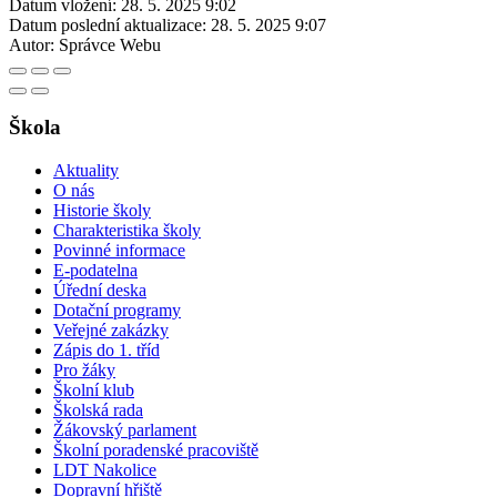
Datum vložení:
28. 5. 2025 9:02
Datum poslední aktualizace:
28. 5. 2025 9:07
Autor:
Správce Webu
Škola
Aktuality
O nás
Historie školy
Charakteristika školy
Povinné informace
E-podatelna
Úřední deska
Dotační programy
Veřejné zakázky
Zápis do 1. tříd
Pro žáky
Školní klub
Školská rada
Žákovský parlament
Školní poradenské pracoviště
LDT Nakolice
Dopravní hřiště