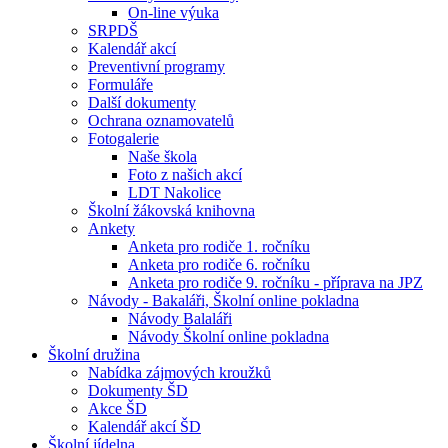
On-line výuka
SRPDŠ
Kalendář akcí
Preventivní programy
Formuláře
Další dokumenty
Ochrana oznamovatelů
Fotogalerie
Naše škola
Foto z našich akcí
LDT Nakolice
Školní žákovská knihovna
Ankety
Anketa pro rodiče 1. ročníku
Anketa pro rodiče 6. ročníku
Anketa pro rodiče 9. ročníku - příprava na JPZ
Návody - Bakaláři, Školní online pokladna
Návody Balaláři
Návody Školní online pokladna
Školní družina
Nabídka zájmových kroužků
Dokumenty ŠD
Akce ŠD
Kalendář akcí ŠD
Školní jídelna