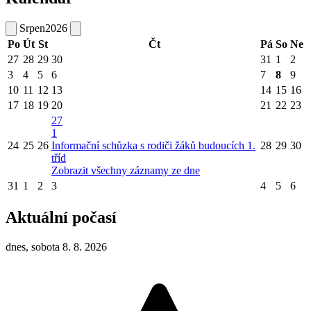
Srpen
2026
Po
Út
St
Čt
Pá
So
Ne
27
28
29
30
31
1
2
3
4
5
6
7
8
9
10
11
12
13
14
15
16
17
18
19
20
21
22
23
27
1
24
25
26
Informační schůzka s rodiči žáků budoucích 1.
28
29
30
tříd
Zobrazit všechny záznamy ze dne
31
1
2
3
4
5
6
Aktuální počasí
dnes, sobota 8. 8. 2026