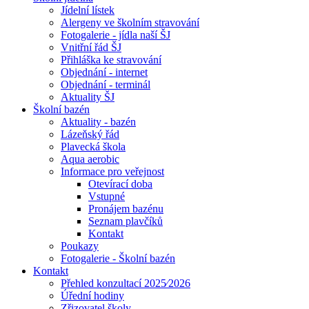
Jídelní lístek
Alergeny ve školním stravování
Fotogalerie - jídla naší ŠJ
Vnitřní řád ŠJ
Přihláška ke stravování
Objednání - internet
Objednání - terminál
Aktuality ŠJ
Školní bazén
Aktuality - bazén
Lázeňský řád
Plavecká škola
Aqua aerobic
Informace pro veřejnost
Otevírací doba
Vstupné
Pronájem bazénu
Seznam plavčíků
Kontakt
Poukazy
Fotogalerie - Školní bazén
Kontakt
Přehled konzultací 2025⁄2026
Úřední hodiny
Zřizovatel školy