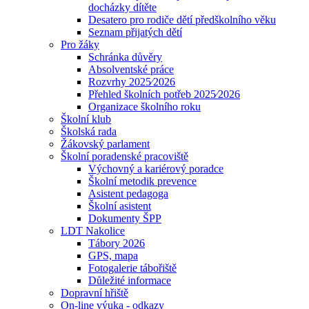
docházky dítěte
Desatero pro rodiče dětí předškolního věku
Seznam přijatých dětí
Pro žáky
Schránka důvěry
Absolventské práce
Rozvrhy 2025⁄2026
Přehled školních potřeb 2025⁄2026
Organizace školního roku
Školní klub
Školská rada
Žákovský parlament
Školní poradenské pracoviště
Výchovný a kariérový poradce
Školní metodik prevence
Asistent pedagoga
Školní asistent
Dokumenty ŠPP
LDT Nakolice
Tábory 2026
GPS, mapa
Fotogalerie tábořiště
Důležité informace
Dopravní hřiště
On-line výuka - odkazy