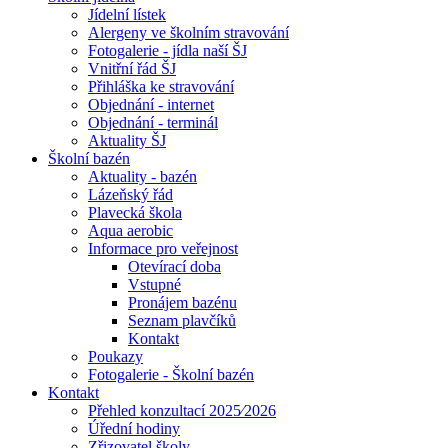
Jídelní lístek
Alergeny ve školním stravování
Fotogalerie - jídla naší ŠJ
Vnitřní řád ŠJ
Přihláška ke stravování
Objednání - internet
Objednání - terminál
Aktuality ŠJ
Školní bazén
Aktuality - bazén
Lázeňský řád
Plavecká škola
Aqua aerobic
Informace pro veřejnost
Otevírací doba
Vstupné
Pronájem bazénu
Seznam plavčíků
Kontakt
Poukazy
Fotogalerie - Školní bazén
Kontakt
Přehled konzultací 2025⁄2026
Úřední hodiny
Zřizovatel školy