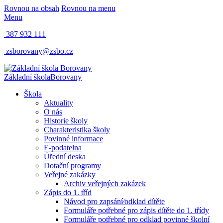
Rovnou na obsah
Rovnou na menu
Menu
387 932 111
zsborovany@zsbo.cz
Základní škola
Borovany
Škola
Aktuality
O nás
Historie školy
Charakteristika školy
Povinné informace
E-podatelna
Úřední deska
Dotační programy
Veřejné zakázky
Archiv veřejných zakázek
Zápis do 1. tříd
Návod pro zapsání⁄odklad dítěte
Formuláře potřebné pro zápis dítěte do 1. třídy
Formuláře potřebné pro odklad povinné školní