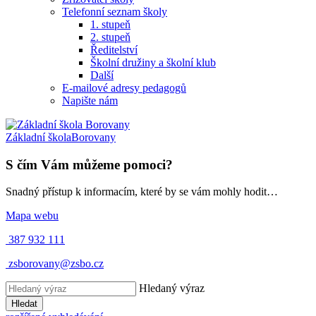
Telefonní seznam školy
1. stupeň
2. stupeň
Ředitelství
Školní družiny a školní klub
Další
E-mailové adresy pedagogů
Napište nám
Základní škola
Borovany
S čím Vám můžeme pomoci?
Snadný přístup k informacím, které by se vám mohly hodit…
Mapa webu
387 932 111
zsborovany@zsbo.cz
Hledaný výraz
Hledat