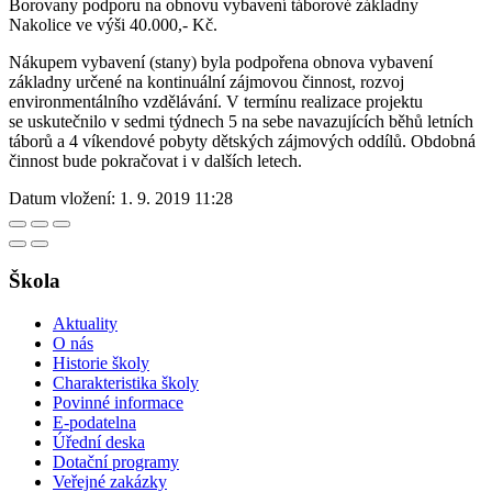
Borovany podporu na obnovu vybavení táborové základny
Nakolice ve výši 40.000,- Kč.
Nákupem vybavení (stany) byla podpořena obnova vybavení
základny určené na kontinuální zájmovou činnost, rozvoj
environmentálního vzdělávání. V termínu realizace projektu
se uskutečnilo v sedmi týdnech 5 na sebe navazujících běhů letních
táborů a 4 víkendové pobyty dětských zájmových oddílů. Obdobná
činnost bude pokračovat i v dalších letech.
Datum vložení:
1. 9. 2019 11:28
Škola
Aktuality
O nás
Historie školy
Charakteristika školy
Povinné informace
E-podatelna
Úřední deska
Dotační programy
Veřejné zakázky