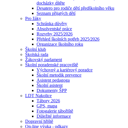
docházky dítěte
Desatero pro rodiče dětí předškolního věku
Seznam přijatých dětí
Pro žáky
Schránka důvěry
Absolventské práce
Rozvrhy 2025⁄2026
Přehled školních potřeb 2025⁄2026
Organizace školního roku
Školní klub
Školská rada
Žákovský parlament
Školní poradenské pracoviště
Výchovný a kariérový poradce
Školní metodik prevence
Asistent pedagoga
Školní asistent
Dokumenty ŠPP
LDT Nakolice
Tábory 2026
GPS, mapa
Fotogalerie tábořiště
Důležité informace
Dopravní hřiště
On-line výuka - odkazy