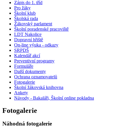
Zápis do 1. tříd
Pro žáky
Školní klub
Školská rada
Žákovský parlament
Školní poradenské pracoviště
LDT Nakolice
Dopravní hřiště
On-line výuka - odkazy
SRPDŠ
Kalendář akcí
Preventivní programy
Formuláře
Další dokumenty
Ochrana oznamovatelů
Fotogalerie
Školní žákovská knihovna
Ankety
Návody - Bakaláři, Školní online pokladna
Fotogalerie
Náhodná fotogalerie