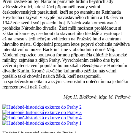
První zastávkou byl Národní památník hrdinů heydrichiády
v Resslově ulici, kde si žáci připomněli osudy sedmi
československých parašutistů, kteří se po atentátu na Reinharda
Heydricha ukrývali v kryptě pravoslavného chrámu a 18. června
1942 zde svedli svůj poslední boj. Následovala komentovaná
prohlídka Národního divadla. Žáci měli možnost prohlédnout si
základní kameny, usednout do slavnostního hlediště a vystoupat
až na terasu s jedinečným výhledem na Pražský hrad a centrum
hlavního města. Odpolední program letos poprvé obohatila návštěva
interaktivního muzea Back in Time v obchodním domě Máj.
Moderní expozice poutavou formou připomněla důležité historické
milníky, zejména z dějin Prahy. Vyvrcholením celého dne bylo
večerní představení populárního muzikálu
Beetlejuice
v Hudebním
divadle Karlín. Kromě skvělého kulturního zážitku nás velmi
potěšilo také chování našich žáků, kteří nezapomněli
na společenskou etiketu a svým slavnostním oblečením na jedničku
reprezentovali naši školu.
Mgr. H. Blažková, Mgr. M. Pešková