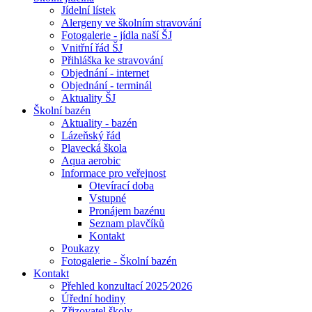
Jídelní lístek
Alergeny ve školním stravování
Fotogalerie - jídla naší ŠJ
Vnitřní řád ŠJ
Přihláška ke stravování
Objednání - internet
Objednání - terminál
Aktuality ŠJ
Školní bazén
Aktuality - bazén
Lázeňský řád
Plavecká škola
Aqua aerobic
Informace pro veřejnost
Otevírací doba
Vstupné
Pronájem bazénu
Seznam plavčíků
Kontakt
Poukazy
Fotogalerie - Školní bazén
Kontakt
Přehled konzultací 2025⁄2026
Úřední hodiny
Zřizovatel školy