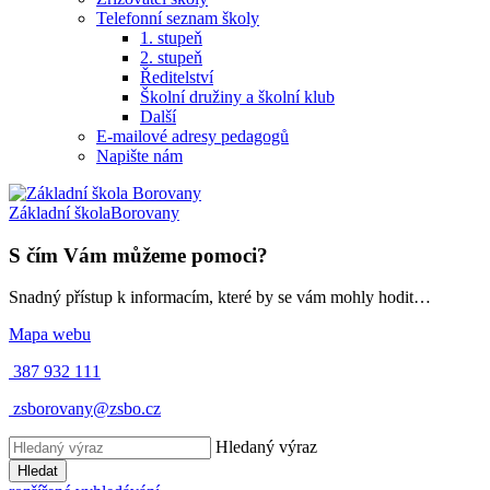
Telefonní seznam školy
1. stupeň
2. stupeň
Ředitelství
Školní družiny a školní klub
Další
E-mailové adresy pedagogů
Napište nám
Základní škola
Borovany
S čím Vám můžeme pomoci?
Snadný přístup k informacím, které by se vám mohly hodit…
Mapa webu
387 932 111
zsborovany@zsbo.cz
Hledaný výraz
Hledat