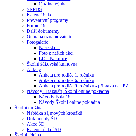
On-line výuka
SRPDŠ
Kalendář akcí
Preventivní programy
Formuláře
Další dokumenty
Ochrana oznamovatelů
Fotogalerie
Naše škola
Foto z našich akcí
LDT Nakolice
Školní žákovská knihovna
Ankety
Anketa pro rodiče 1. ročníku
Anketa pro rodiče 6. ročníku
Anketa pro rodiče 9. ročníku - příprava na JPZ
Návody - Bakaláři, Školní online pokladna
Návody Balaláři
Návody Školní online pokladna
Školní družina
Nabídka zájmových kroužků
Dokumenty ŠD
Akce ŠD
Kalendář akcí ŠD
Školní jídelna