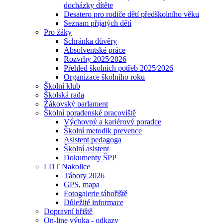
docházky dítěte
Desatero pro rodiče dětí předškolního věku
Seznam přijatých dětí
Pro žáky
Schránka důvěry
Absolventské práce
Rozvrhy 2025⁄2026
Přehled školních potřeb 2025⁄2026
Organizace školního roku
Školní klub
Školská rada
Žákovský parlament
Školní poradenské pracoviště
Výchovný a kariérový poradce
Školní metodik prevence
Asistent pedagoga
Školní asistent
Dokumenty ŠPP
LDT Nakolice
Tábory 2026
GPS, mapa
Fotogalerie tábořiště
Důležité informace
Dopravní hřiště
On-line výuka - odkazy