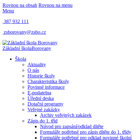
Rovnou na obsah
Rovnou na menu
Menu
387 932 111
zsborovany@zsbo.cz
Základní škola
Borovany
Škola
Aktuality
O nás
Historie školy
Charakteristika školy
Povinné informace
E-podatelna
Úřední deska
Dotační programy
Veřejné zakázky
Archiv veřejných zakázek
Zápis do 1. tříd
Návod pro zapsání⁄odklad dítěte
Formuláře potřebné pro zápis dítěte do 1. třídy
Formuláře potřebné pro odklad povinné školní