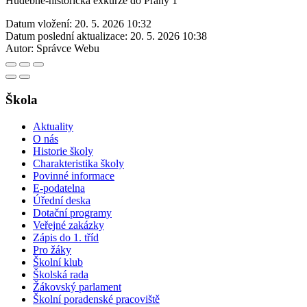
Hudebně-historická exkurze do Prahy 1
Datum vložení:
20. 5. 2026 10:32
Datum poslední aktualizace:
20. 5. 2026 10:38
Autor:
Správce Webu
Škola
Aktuality
O nás
Historie školy
Charakteristika školy
Povinné informace
E-podatelna
Úřední deska
Dotační programy
Veřejné zakázky
Zápis do 1. tříd
Pro žáky
Školní klub
Školská rada
Žákovský parlament
Školní poradenské pracoviště