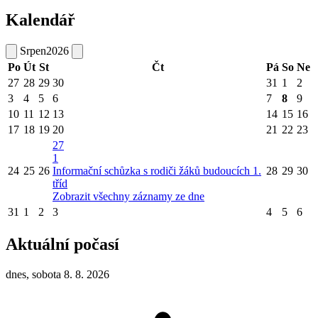
Kalendář
Srpen
2026
Po
Út
St
Čt
Pá
So
Ne
27
28
29
30
31
1
2
3
4
5
6
7
8
9
10
11
12
13
14
15
16
17
18
19
20
21
22
23
27
1
24
25
26
Informační schůzka s rodiči žáků budoucích 1.
28
29
30
tříd
Zobrazit všechny záznamy ze dne
31
1
2
3
4
5
6
Aktuální počasí
dnes, sobota 8. 8. 2026