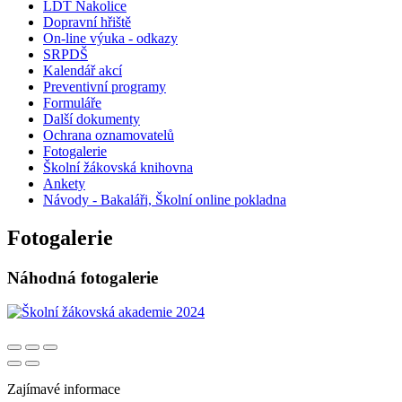
LDT Nakolice
Dopravní hřiště
On-line výuka - odkazy
SRPDŠ
Kalendář akcí
Preventivní programy
Formuláře
Další dokumenty
Ochrana oznamovatelů
Fotogalerie
Školní žákovská knihovna
Ankety
Návody - Bakaláři, Školní online pokladna
Fotogalerie
Náhodná fotogalerie
Zajímavé informace