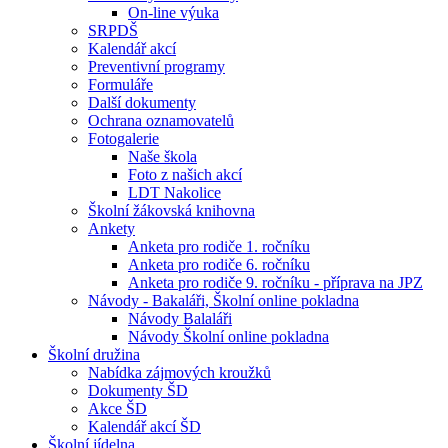
On-line výuka
SRPDŠ
Kalendář akcí
Preventivní programy
Formuláře
Další dokumenty
Ochrana oznamovatelů
Fotogalerie
Naše škola
Foto z našich akcí
LDT Nakolice
Školní žákovská knihovna
Ankety
Anketa pro rodiče 1. ročníku
Anketa pro rodiče 6. ročníku
Anketa pro rodiče 9. ročníku - příprava na JPZ
Návody - Bakaláři, Školní online pokladna
Návody Balaláři
Návody Školní online pokladna
Školní družina
Nabídka zájmových kroužků
Dokumenty ŠD
Akce ŠD
Kalendář akcí ŠD
Školní jídelna