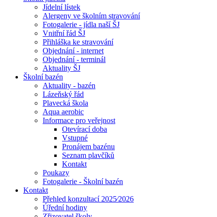
Jídelní lístek
Alergeny ve školním stravování
Fotogalerie - jídla naší ŠJ
Vnitřní řád ŠJ
Přihláška ke stravování
Objednání - internet
Objednání - terminál
Aktuality ŠJ
Školní bazén
Aktuality - bazén
Lázeňský řád
Plavecká škola
Aqua aerobic
Informace pro veřejnost
Otevírací doba
Vstupné
Pronájem bazénu
Seznam plavčíků
Kontakt
Poukazy
Fotogalerie - Školní bazén
Kontakt
Přehled konzultací 2025⁄2026
Úřední hodiny
Zřizovatel školy