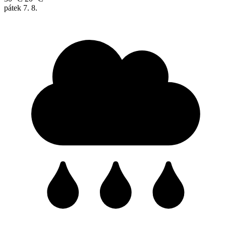
pátek
7. 8.