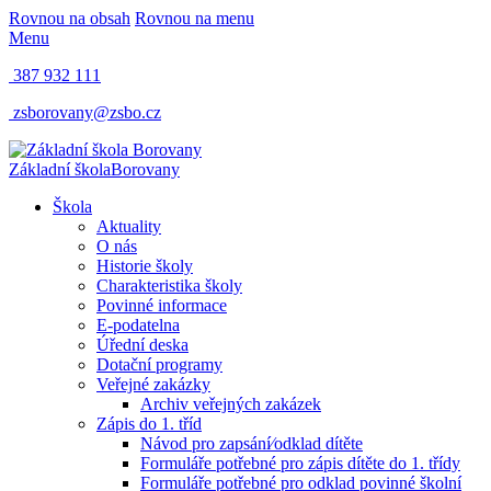
Rovnou na obsah
Rovnou na menu
Menu
387 932 111
zsborovany@zsbo.cz
Základní škola
Borovany
Škola
Aktuality
O nás
Historie školy
Charakteristika školy
Povinné informace
E-podatelna
Úřední deska
Dotační programy
Veřejné zakázky
Archiv veřejných zakázek
Zápis do 1. tříd
Návod pro zapsání⁄odklad dítěte
Formuláře potřebné pro zápis dítěte do 1. třídy
Formuláře potřebné pro odklad povinné školní