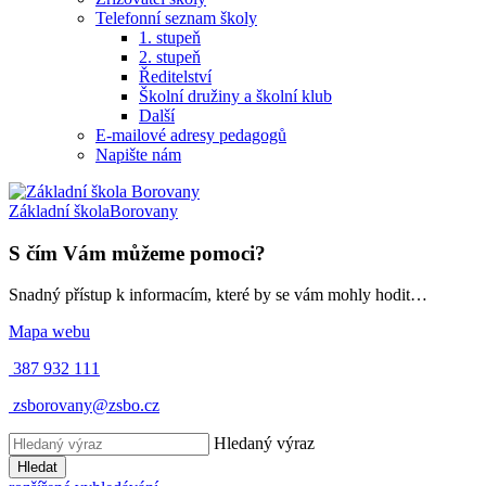
Telefonní seznam školy
1. stupeň
2. stupeň
Ředitelství
Školní družiny a školní klub
Další
E-mailové adresy pedagogů
Napište nám
Základní škola
Borovany
S čím Vám můžeme pomoci?
Snadný přístup k informacím, které by se vám mohly hodit…
Mapa webu
387 932 111
zsborovany@zsbo.cz
Hledaný výraz
Hledat