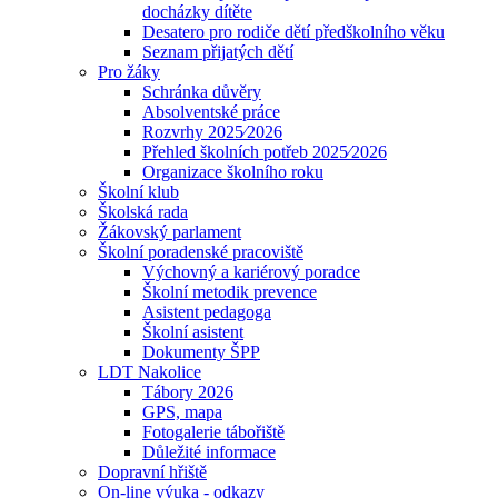
docházky dítěte
Desatero pro rodiče dětí předškolního věku
Seznam přijatých dětí
Pro žáky
Schránka důvěry
Absolventské práce
Rozvrhy 2025⁄2026
Přehled školních potřeb 2025⁄2026
Organizace školního roku
Školní klub
Školská rada
Žákovský parlament
Školní poradenské pracoviště
Výchovný a kariérový poradce
Školní metodik prevence
Asistent pedagoga
Školní asistent
Dokumenty ŠPP
LDT Nakolice
Tábory 2026
GPS, mapa
Fotogalerie tábořiště
Důležité informace
Dopravní hřiště
On-line výuka - odkazy