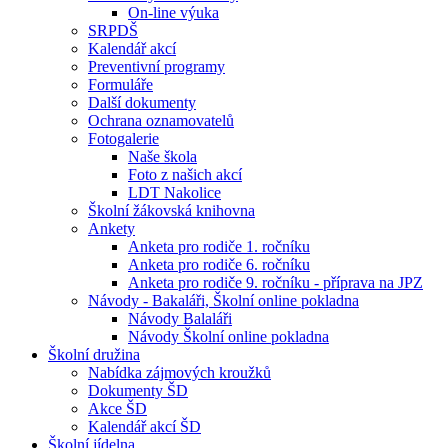
On-line výuka
SRPDŠ
Kalendář akcí
Preventivní programy
Formuláře
Další dokumenty
Ochrana oznamovatelů
Fotogalerie
Naše škola
Foto z našich akcí
LDT Nakolice
Školní žákovská knihovna
Ankety
Anketa pro rodiče 1. ročníku
Anketa pro rodiče 6. ročníku
Anketa pro rodiče 9. ročníku - příprava na JPZ
Návody - Bakaláři, Školní online pokladna
Návody Balaláři
Návody Školní online pokladna
Školní družina
Nabídka zájmových kroužků
Dokumenty ŠD
Akce ŠD
Kalendář akcí ŠD
Školní jídelna