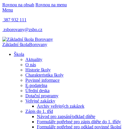
Rovnou na obsah
Rovnou na menu
Menu
387 932 111
zsborovany@zsbo.cz
Základní škola
Borovany
Škola
Aktuality
O nás
Historie školy
Charakteristika školy
Povinné informace
E-podatelna
Úřední deska
Dotační programy
Veřejné zakázky
Archiv veřejných zakázek
Zápis do 1. tříd
Návod pro zapsání⁄odklad dítěte
Formuláře potřebné pro zápis dítěte do 1. třídy
Formuláře potřebné pro odklad povinné školní