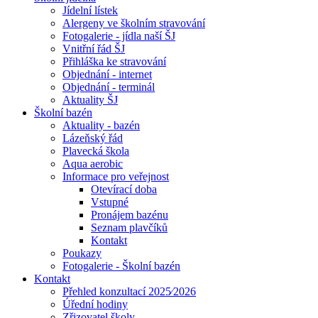
Jídelní lístek
Alergeny ve školním stravování
Fotogalerie - jídla naší ŠJ
Vnitřní řád ŠJ
Přihláška ke stravování
Objednání - internet
Objednání - terminál
Aktuality ŠJ
Školní bazén
Aktuality - bazén
Lázeňský řád
Plavecká škola
Aqua aerobic
Informace pro veřejnost
Otevírací doba
Vstupné
Pronájem bazénu
Seznam plavčíků
Kontakt
Poukazy
Fotogalerie - Školní bazén
Kontakt
Přehled konzultací 2025⁄2026
Úřední hodiny
Zřizovatel školy