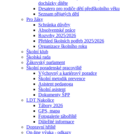
docházky dítěte
Desatero pro rodiče dětí předškolního věku
Seznam přijatých dětí
Pro žáky
Schránka důvěry
Absolventské práce
Rozvrhy 2025⁄2026
Přehled školních potřeb 2025⁄2026
Organizace školního roku
Školní klub
Školská rada
Žákovský parlament
Školní poradenské pracoviště
Výchovný a kariérový poradce
Školní metodik prevence
Asistent pedagoga
Školní asistent
Dokumenty ŠPP
LDT Nakolice
Tábory 2026
GPS, mapa
Fotogalerie tábořiště
Důležité informace
Dopravní hřiště
On-line výuka - odkazy