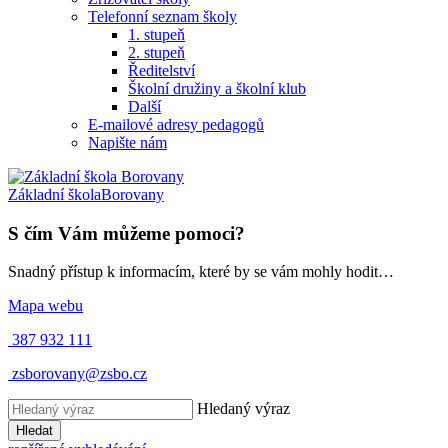
Telefonní seznam školy
1. stupeň
2. stupeň
Ředitelství
Školní družiny a školní klub
Další
E-mailové adresy pedagogů
Napište nám
Základní škola
Borovany
S čím Vám můžeme pomoci?
Snadný přístup k informacím, které by se vám mohly hodit…
Mapa webu
387 932 111
zsborovany@zsbo.cz
Hledaný výraz
Hledat