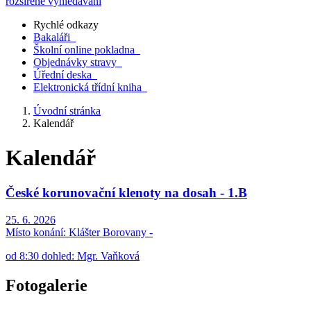
rozšířené vyhledávání
Rychlé odkazy
Bakaláři
Školní online pokladna
Objednávky stravy
Úřední deska
Elektronická třídní kniha
Úvodní stránka
Kalendář
Kalendář
České korunovační klenoty na dosah - 1.B
25. 6. 2026
Místo konání:
Klášter Borovany -
od 8:30 dohled: Mgr. Vaňková
Fotogalerie