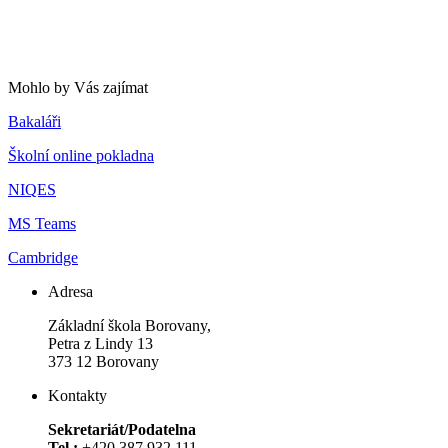
Mohlo by Vás zajímat
Bakaláři
Školní online pokladna
NIQES
MS Teams
Cambridge
Adresa
Základní škola Borovany,
Petra z Lindy 13
373 12 Borovany
Kontakty
Sekretariát/Podatelna
Tel.:
+420 387 932 111