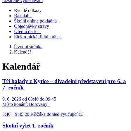
rozšířené vyhledávání
Rychlé odkazy
Bakaláři
Školní online pokladna
Objednávky stravy
Úřední deska
Elektronická třídní kniha
Úvodní stránka
Kalendář
Kalendář
Tři balady z Kytice – divadelní představení pro 6. a
7. ročník
9. 6. 2026 od 08:40 do 09:45
Místo konání:
Borovany -
8:40 – 9:45 20 Kč/žáka dohled vyučující ČJ
Školní výlet 1. ročník