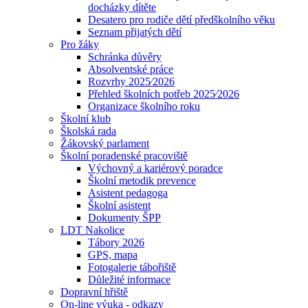
docházky dítěte
Desatero pro rodiče dětí předškolního věku
Seznam přijatých dětí
Pro žáky
Schránka důvěry
Absolventské práce
Rozvrhy 2025⁄2026
Přehled školních potřeb 2025⁄2026
Organizace školního roku
Školní klub
Školská rada
Žákovský parlament
Školní poradenské pracoviště
Výchovný a kariérový poradce
Školní metodik prevence
Asistent pedagoga
Školní asistent
Dokumenty ŠPP
LDT Nakolice
Tábory 2026
GPS, mapa
Fotogalerie tábořiště
Důležité informace
Dopravní hřiště
On-line výuka - odkazy