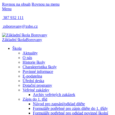
Rovnou na obsah
Rovnou na menu
Menu
387 932 111
zsborovany@zsbo.cz
Základní škola
Borovany
Škola
Aktuality
O nás
Historie školy
Charakteristika školy
Povinné informace
E-podatelna
Úřední deska
Dotační programy
Veřejné zakázky
Archiv veřejných zakázek
Zápis do 1. tříd
Návod pro zapsání⁄odklad dítěte
Formuláře potřebné pro zápis dítěte do 1. třídy
Formuláře potřebné pro odklad povinné školní