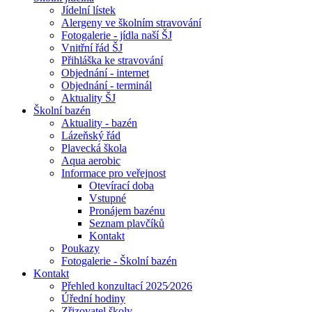
Jídelní lístek
Alergeny ve školním stravování
Fotogalerie - jídla naší ŠJ
Vnitřní řád ŠJ
Přihláška ke stravování
Objednání - internet
Objednání - terminál
Aktuality ŠJ
Školní bazén
Aktuality - bazén
Lázeňský řád
Plavecká škola
Aqua aerobic
Informace pro veřejnost
Otevírací doba
Vstupné
Pronájem bazénu
Seznam plavčíků
Kontakt
Poukazy
Fotogalerie - Školní bazén
Kontakt
Přehled konzultací 2025⁄2026
Úřední hodiny
Zřizovatel školy