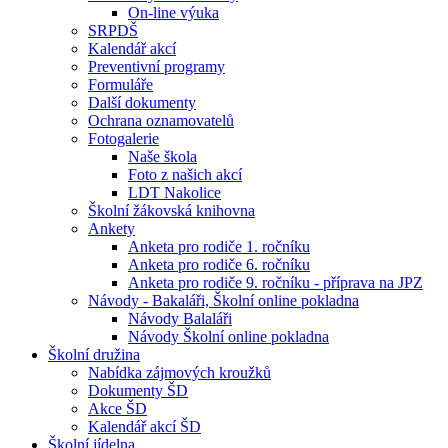
On-line výuka
SRPDŠ
Kalendář akcí
Preventivní programy
Formuláře
Další dokumenty
Ochrana oznamovatelů
Fotogalerie
Naše škola
Foto z našich akcí
LDT Nakolice
Školní žákovská knihovna
Ankety
Anketa pro rodiče 1. ročníku
Anketa pro rodiče 6. ročníku
Anketa pro rodiče 9. ročníku - příprava na JPZ
Návody - Bakaláři, Školní online pokladna
Návody Balaláři
Návody Školní online pokladna
Školní družina
Nabídka zájmových kroužků
Dokumenty ŠD
Akce ŠD
Kalendář akcí ŠD
Školní jídelna