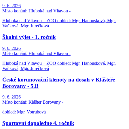
9. 6. 2026
Místo konání:
Hluboká nad Vltavou -
Hluboká nad Vltavou – ZOO dohled: Mgr. Hanousková, Mgr.
Vaňková, Mgr. Jurečková
Školní výlet - 1. ročník
9. 6. 2026
Místo konání:
Hluboká nad Vltavou -
Hluboká nad Vltavou – ZOO dohled: Mgr. Hanousková, Mgr.
Vaňková, Mgr. Jurečková
České korunovační klenoty na dosah v Klášteře
Borovany - 5.B
9. 6. 2026
Místo konání:
Klášter Borovany -
dohled: Mgr. Votrubová
Sportovní dopoledne 4. ročník