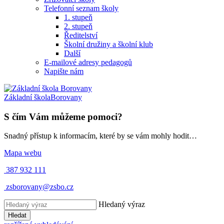
Telefonní seznam školy
1. stupeň
2. stupeň
Ředitelství
Školní družiny a školní klub
Další
E-mailové adresy pedagogů
Napište nám
Základní škola
Borovany
S čím Vám můžeme pomoci?
Snadný přístup k informacím, které by se vám mohly hodit…
Mapa webu
387 932 111
zsborovany@zsbo.cz
Hledaný výraz
Hledat