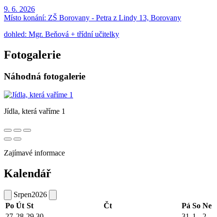
9. 6. 2026
Místo konání:
ZŠ Borovany - Petra z Lindy 13, Borovany
dohled: Mgr. Beňová + třídní učitelky
Fotogalerie
Náhodná fotogalerie
Jídla, která vaříme 1
Zajímavé informace
Kalendář
Srpen
2026
Po
Út
St
Čt
Pá
So
Ne
27
28
29
30
31
1
2