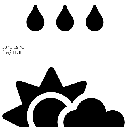
33 °C
19 °C
úterý
11. 8.