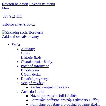
Rovnou na obsah
Rovnou na menu
Menu
387 932 111
zsborovany@zsbo.cz
Základní škola
Borovany
Škola
Aktuality
O nás
Historie školy
Charakteristika školy
Povinné informace
E-podatelna
Úřední deska
Dotační programy
Veřejné zakázky
Archiv veřejných zakázek
Zápis do 1. tříd
Návod pro zapsání⁄odklad dítěte
Formuláře potřebné pro zápis dítěte do 1. třídy
Formuláře potřebné pro odklad povinné školní