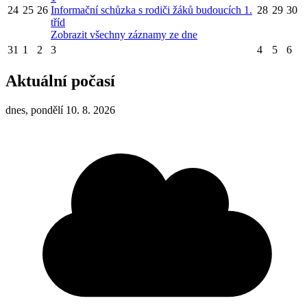
24
25
26
Informační schůzka s rodiči žáků budoucích 1.
28
29
30
tříd
Zobrazit všechny záznamy ze dne
31
1
2
3
4
5
6
Aktuální počasí
dnes, pondělí 10. 8. 2026