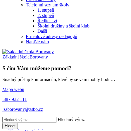
Telefonní seznam školy
1. stupeň
2. stupeň
Ředitelství
Školní družiny a školní klub
Další
E-mailové adresy pedagogů
Napište nám
Základní škola
Borovany
S čím Vám můžeme pomoci?
Snadný přístup k informacím, které by se vám mohly hodit…
Mapa webu
387 932 111
zsborovany@zsbo.cz
Hledaný výraz
Hledat