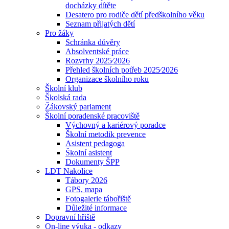
docházky dítěte
Desatero pro rodiče dětí předškolního věku
Seznam přijatých dětí
Pro žáky
Schránka důvěry
Absolventské práce
Rozvrhy 2025⁄2026
Přehled školních potřeb 2025⁄2026
Organizace školního roku
Školní klub
Školská rada
Žákovský parlament
Školní poradenské pracoviště
Výchovný a kariérový poradce
Školní metodik prevence
Asistent pedagoga
Školní asistent
Dokumenty ŠPP
LDT Nakolice
Tábory 2026
GPS, mapa
Fotogalerie tábořiště
Důležité informace
Dopravní hřiště
On-line výuka - odkazy