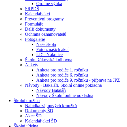
On-line výuka
SRPDŠ
Kalendář akcí
Preventivní programy
Formuláře
Další dokumenty
Ochrana oznamovatelů
Fotogalerie
Naše škola
Foto z našich akcí
LDT Nakolice
Školní žákovská knihovna
Ankety
Anketa pro rodiče 1. ročníku
Anketa pro rodiče 6. ročníku
Anketa pro rodiče 9. ročníku - příprava na JPZ
Návody - Bakaláři, Školní online pokladna
Návody Balaláři
Návody Školní online pokladna
Školní družina
Nabídka zájmových kroužků
Dokumenty ŠD
Akce ŠD
Kalendář akcí ŠD
Školní jídelna