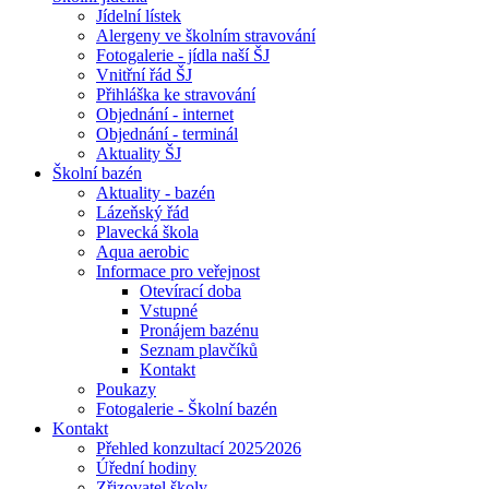
Jídelní lístek
Alergeny ve školním stravování
Fotogalerie - jídla naší ŠJ
Vnitřní řád ŠJ
Přihláška ke stravování
Objednání - internet
Objednání - terminál
Aktuality ŠJ
Školní bazén
Aktuality - bazén
Lázeňský řád
Plavecká škola
Aqua aerobic
Informace pro veřejnost
Otevírací doba
Vstupné
Pronájem bazénu
Seznam plavčíků
Kontakt
Poukazy
Fotogalerie - Školní bazén
Kontakt
Přehled konzultací 2025⁄2026
Úřední hodiny
Zřizovatel školy