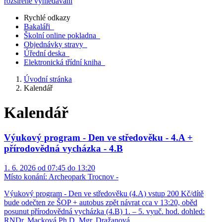
rozšířené vyhledávání
Rychlé odkazy
Bakaláři
Školní online pokladna
Objednávky stravy
Úřední deska
Elektronická třídní kniha
Úvodní stránka
Kalendář
Kalendář
Výukový program - Den ve středověku - 4.A +
přírodovědná vycházka - 4.B
1. 6. 2026 od 07:45 do 13:20
Místo konání:
Archeopark Trocnov -
Výukový program - Den ve středověku (4.A) vstup 200 Kč/dítě
bude odečten ze ŠOP + autobus zpět návrat cca v 13:20, oběd
posunut přírodovědná vycházka (4.B) 1. – 5. vyuč. hod. dohled:
RNDr. Macková Ph.D, Mgr. Dražanová