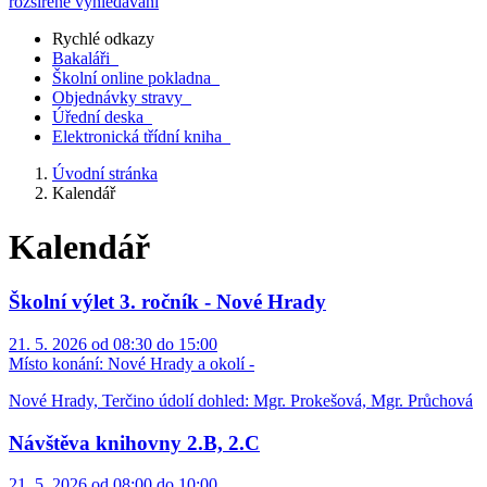
rozšířené vyhledávání
Rychlé odkazy
Bakaláři
Školní online pokladna
Objednávky stravy
Úřední deska
Elektronická třídní kniha
Úvodní stránka
Kalendář
Kalendář
Školní výlet 3. ročník - Nové Hrady
21. 5. 2026 od 08:30 do 15:00
Místo konání:
Nové Hrady a okolí -
Nové Hrady, Terčino údolí dohled: Mgr. Prokešová, Mgr. Průchová
Návštěva knihovny 2.B, 2.C
21. 5. 2026 od 08:00 do 10:00