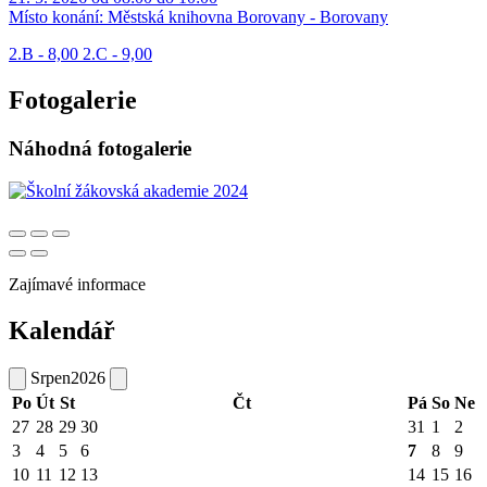
Místo konání:
Městská knihovna Borovany - Borovany
2.B - 8,00 2.C - 9,00
Fotogalerie
Náhodná fotogalerie
Zajímavé informace
Kalendář
Srpen
2026
Po
Út
St
Čt
Pá
So
Ne
27
28
29
30
31
1
2
3
4
5
6
7
8
9
10
11
12
13
14
15
16