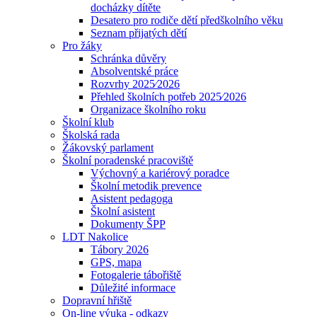
docházky dítěte
Desatero pro rodiče dětí předškolního věku
Seznam přijatých dětí
Pro žáky
Schránka důvěry
Absolventské práce
Rozvrhy 2025⁄2026
Přehled školních potřeb 2025⁄2026
Organizace školního roku
Školní klub
Školská rada
Žákovský parlament
Školní poradenské pracoviště
Výchovný a kariérový poradce
Školní metodik prevence
Asistent pedagoga
Školní asistent
Dokumenty ŠPP
LDT Nakolice
Tábory 2026
GPS, mapa
Fotogalerie tábořiště
Důležité informace
Dopravní hřiště
On-line výuka - odkazy