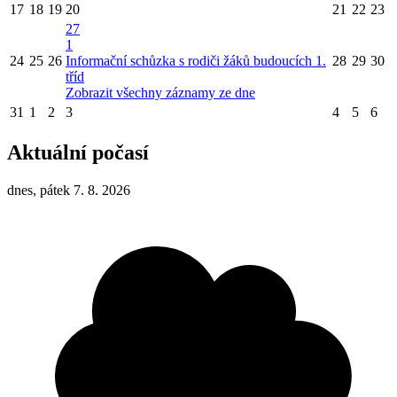
17
18
19
20
21
22
23
27
1
24
25
26
Informační schůzka s rodiči žáků budoucích 1.
28
29
30
tříd
Zobrazit všechny záznamy ze dne
31
1
2
3
4
5
6
Aktuální počasí
dnes, pátek 7. 8. 2026