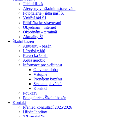
Jídelní lístek
Alergeny ve školním stravování
Fotogalerie - jídla naší ŠJ
Vnitřní řád ŠJ
Přihláška ke stravování
Objednání - internet
Objednání - terminál
Aktuality ŠJ
Školní bazén
Aktuality - bazén
Lázeňský řád
Plavecká škola
Aqua aerobic
Informace pro veřejnost
Otevírací doba
Vstupné
Pronájem bazénu
Seznam plavčíků
Kontakt
Poukazy
Fotogalerie - Školní bazén
Kontakt
Přehled konzultací 2025⁄2026
Úřední hodiny
Zřizovatel školy