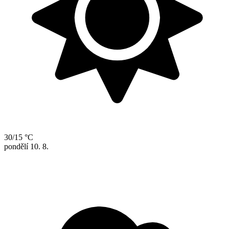
30/15 °C
pondělí
10. 8.