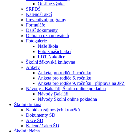
On-line výuka
SRPDŠ
Kalendář akcí
Preventivní programy
Formuláře
Další dokumenty
Ochrana oznamovatelů
Fotogalerie
Naše škola
Foto z našich akcí
LDT Nakolice
Školní žákovská knihovna
Ankety
Anketa pro rodiče 1. ročníku
Anketa pro rodiče 6. ročníku
Anketa pro rodiče 9. ročníku - příprava na JPZ
Návody - Bakaláři, Školní online pokladna
Návody Balaláři
Návody Školní online pokladna
Školní družina
Nabídka zájmových kroužků
Dokumenty ŠD
Akce ŠD
Kalendář akcí ŠD
Školní jídelna