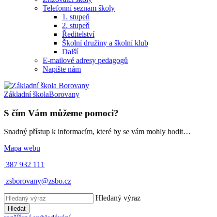
Telefonní seznam školy
1. stupeň
2. stupeň
Ředitelství
Školní družiny a školní klub
Další
E-mailové adresy pedagogů
Napište nám
Základní škola
Borovany
S čím Vám můžeme pomoci?
Snadný přístup k informacím, které by se vám mohly hodit…
Mapa webu
387 932 111
zsborovany@zsbo.cz
Hledaný výraz
Hledat