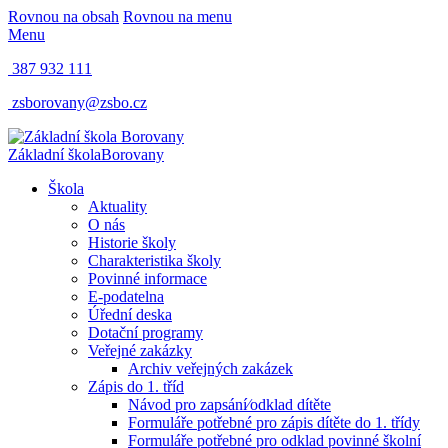
Rovnou na obsah
Rovnou na menu
Menu
387 932 111
zsborovany@zsbo.cz
Základní škola
Borovany
Škola
Aktuality
O nás
Historie školy
Charakteristika školy
Povinné informace
E-podatelna
Úřední deska
Dotační programy
Veřejné zakázky
Archiv veřejných zakázek
Zápis do 1. tříd
Návod pro zapsání⁄odklad dítěte
Formuláře potřebné pro zápis dítěte do 1. třídy
Formuláře potřebné pro odklad povinné školní