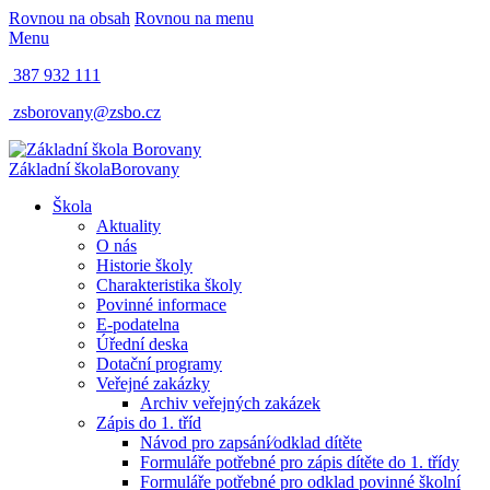
Rovnou na obsah
Rovnou na menu
Menu
387 932 111
zsborovany@zsbo.cz
Základní škola
Borovany
Škola
Aktuality
O nás
Historie školy
Charakteristika školy
Povinné informace
E-podatelna
Úřední deska
Dotační programy
Veřejné zakázky
Archiv veřejných zakázek
Zápis do 1. tříd
Návod pro zapsání⁄odklad dítěte
Formuláře potřebné pro zápis dítěte do 1. třídy
Formuláře potřebné pro odklad povinné školní