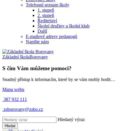
Telefonní seznam školy
1. stupeň
2. stupeň
Ředitelství
Školní družiny a školní klub
Další
E-mailové adresy pedagogů
Napište nám
Základní škola
Borovany
S čím Vám můžeme pomoci?
Snadný přístup k informacím, které by se vám mohly hodit…
Mapa webu
387 932 111
zsborovany@zsbo.cz
Hledaný výraz
Hledat