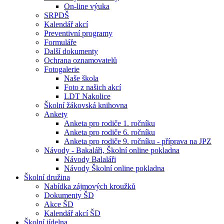
On-line výuka
SRPDŠ
Kalendář akcí
Preventivní programy
Formuláře
Další dokumenty
Ochrana oznamovatelů
Fotogalerie
Naše škola
Foto z našich akcí
LDT Nakolice
Školní žákovská knihovna
Ankety
Anketa pro rodiče 1. ročníku
Anketa pro rodiče 6. ročníku
Anketa pro rodiče 9. ročníku - příprava na JPZ
Návody - Bakaláři, Školní online pokladna
Návody Balaláři
Návody Školní online pokladna
Školní družina
Nabídka zájmových kroužků
Dokumenty ŠD
Akce ŠD
Kalendář akcí ŠD
Školní jídelna