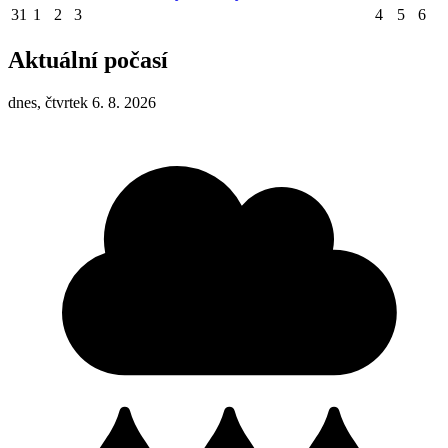
31
1
2
3
4
5
6
Aktuální počasí
dnes, čtvrtek 6. 8. 2026