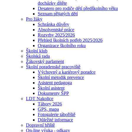
docházky dítěte
Desatero pro rodiče dětí předškolního věku
Seznam přijatých dětí
Pro žáky
Schránka důvěry
Absolventské práce
Rozvrhy 2025⁄2026
Přehled školních potřeb 2025⁄2026
Organizace školního roku
Školní klub
Školská rada
Žákovský parlament
Školní poradenské pracoviště
Výchovný a kariérový poradce
Školní metodik prevence
Asistent pedagoga
Školní asistent
Dokumenty ŠPP
LDT Nakolice
Tábory 2026
GPS, mapa
Fotogalerie tábořiště
Důležité informace
Dopravní hřiště
On-line výuka - odkazy