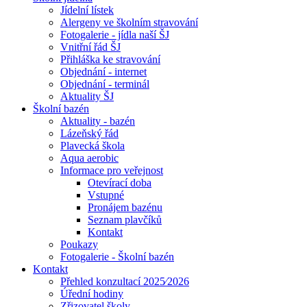
Jídelní lístek
Alergeny ve školním stravování
Fotogalerie - jídla naší ŠJ
Vnitřní řád ŠJ
Přihláška ke stravování
Objednání - internet
Objednání - terminál
Aktuality ŠJ
Školní bazén
Aktuality - bazén
Lázeňský řád
Plavecká škola
Aqua aerobic
Informace pro veřejnost
Otevírací doba
Vstupné
Pronájem bazénu
Seznam plavčíků
Kontakt
Poukazy
Fotogalerie - Školní bazén
Kontakt
Přehled konzultací 2025⁄2026
Úřední hodiny
Zřizovatel školy