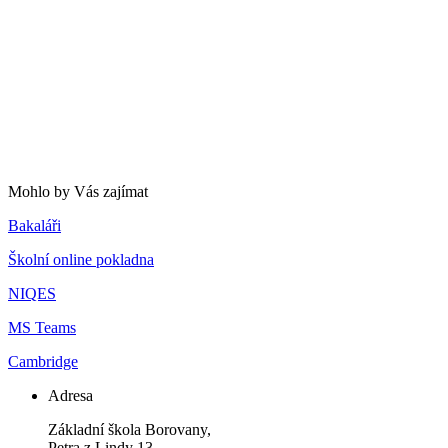
Mohlo by Vás zajímat
Bakaláři
Školní online pokladna
NIQES
MS Teams
Cambridge
Adresa
Základní škola Borovany,
Petra z Lindy 13